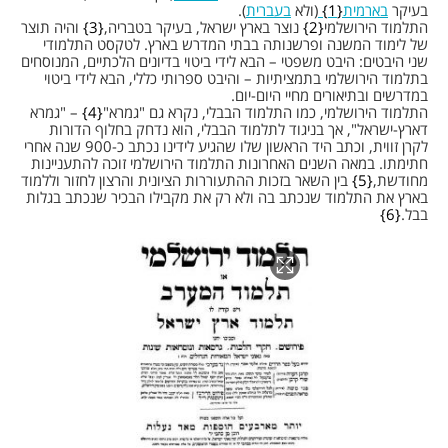
בעיקר
בארמית
1
(ולא
בעברית
).
התלמוד הירושלמי
2
נוצר בארץ ישראל, בעיקר בטבריה,
3
והיה תוצר
של לימוד המשנה ופרשנותה בבתי המדרש בארץ. לטקסט התלמודי
שני היבטים: היבט משפטי – הבא לידי ביטוי בדיונים הלכתיים, המנוסחים
בתלמוד הירושלמי בתמציתיות – והיבט ספרותי כללי, הבא לידי ביטוי
במדרשים ובתיאורים מחיי היום-יום.
התלמוד הירושלמי, כמו התלמוד הבבלי, נקרא גם "גמרא"
4
– "גמרא
דארץ-ישראל", אך בניגוד לתלמוד הבבלי, הוא נדחק בחלוף הדורות
לקרן זווית, וכתב היד הראשון שלו שהגיע לידינו נכתב כ-900 שנה אחרי
חתימתו. במאה השנים האחרונות התלמוד הירושלמי זוכה להתעניינות
מחודשת,
5
בין השאר בזכות ההתעוררות הציונית והרצון לחזור וללמוד
בארץ את התלמוד שנכתב בה ולא רק את מקבילו הבכיר שנכתב בגלות
בבל.
6