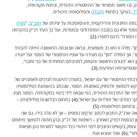
, ובו תיאור תמציתי של ההיסטוריה היהודית, וניתוח מקורותיה,
"ל
, בעיקר בתחומי
הקבלה
והפילוסופיה היהודית.
גמתו החינוכית והדידקטית; וההסתמכות על יצירתו של
רמב"ם
, "
מורה
 הספר אלא גם במבנה המתודולוגי ובמטרות. ועל כך העיד רנ"ק בהקדמה
ו המורה" כדגם לספרו.
2
". מילה זו היא רב משמעית, ונראה שכוונתה הראשונה הייתה להבהיר
". אך המילה "זמן" גם מעידה על אופיו ההיסטורי של הספר ועל ייעודו:
ן הוא "הגורם הראשוני והעמוק למבוכתם המיוחדת של בני זמננו",
טוריוגרפיה המדעית.
3
רבותי ההיסטורי של עם ישראל, במטרה להיענות לצרכים ולאתגרים של
מבקש להמשיך ולהחזיק באמונתו. הספר, שנכתב בהשפעת הפילוסופיה
יתי של התרבות היהודית, כפי שבאה לידי ביטוי במקורותיה. הספר מציג
קר המדעי של תולדות עם ישראל;
4
בתחום הבלשנות (פילולוגיה) –
ובתחום הפילוסופיה.
5
רקים ("שערים"), ונראה שרנ"ק התכוון לכתוב פרקים נוספים – אך לא עלה בידו. גם שני
מן הנספח לפרק האחרון – רשימות של רנ"ק ובהן מתווה להמשך פיתוחם
סק בקשיים הניצבים לפני היהודי בכל הקשור לסוגיות כגון מציאות
ור",
6
שכר ועונש ועוד.