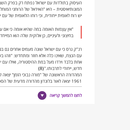
העיסוק בתולדות עם ישראל נפתח רק בפרק השביעי 
המונותיאיסטית – היא "האידאל של הרוחני המוחל
יש רוח לאומית ייחודית, וכי רוחו הלאומית של עם
"אין עַצְמוּת האומה במה שהיא אומה כי אם
בחיצוני ולעיניים, כן אלוקית שלה הוא המייח
רנ"ק גרס כי עם ישראל שונה מעמים אחרים גם בגו
עם הנצח, שאינו כלה אלא חוזר ומתחדש: "וזהו ב
אחת בלבד וירדו מעל במת ההיסטוריה, ואילו עם 
חדש, ייחודי לתרבותו."
8
1961 יצאה לאור בלונדון מהדורה מדעית של 
בשנת תשס"ח – 2008, וזכתה בפרס שר המדע התרבות והספורט בתחומי היצירה הספרותית לשנה זו.
לחצו להמשך קריאה
הערות שוליים
עם זאת המעיט גרשום שלום בחשיבותו של הספ