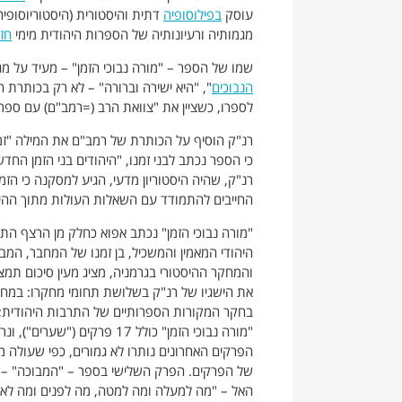
עוסק
בפילוסופיה
דתית והיסטורית (היסטוריוסופיה)
מגמותיה ורעיונותיה של הספרות היהודית מימי
חז
שמו של הספר – "מורה נבוכי הזמן" – מעיד על מ
הנבוכים
", "היא ישירה וברורה" – לא רק בכותרת
לספרו, כשציין את "צוואת הרב (=רמב"ם) עם ספר
רנ"ק הוסיף על הכותרת של רמב"ם את המילה "זמן
כי הספר נכתב לבני זמנו, "היהודים בני הזמן החדש
רנ"ק, שהיה היסטוריון מדעי, הגיע למסקנה כי הזמ
החייבים להתמודד עם השאלות העולות מתוך ההיס
"מורה נבוכי הזמן" נכתב אפוא כחלק מן הרצף הת
היהודי המאמין והמשכיל, בן זמנו של המחבר, ה
והמחקר ההיסטורי בגרמניה, מציג מעין סיכום תמצ
את הישגיו של רנ"ק בשלושת תחומי מחקרו: במח
בחקר המקורות הספרותיים של התרבות היהודית; 
"מורה נבוכי הזמן" כולל 17 פ
הפרקים האחרונים נותרו לא גמורים, כפי שעולה 
של הפרקים. הפרק השלישי בספר – "המבוכה" – עו
האל – "מה למעלה ומה למטה, מה לפנים ומה לאח