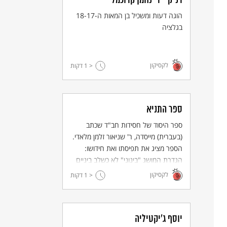
רנ"ק - ר' נחמן קרוכמל
הוגה דעות ומשכיל בן המאות ה-18-17
בגלציה
לקסיקון
< 1
דקות
ספר התניא
ספר היסוד של חסידות חב"ד שכתב
(בעברית) מייסדה, ר' שניאור זלמן מלאדי.
הספר מציג את תפיסתו ואת חידושו:
הגדרת המושג "בינוני" לא כשלב ביניים
אלא כשיא, והצגת שיטות ודרכים להגיע
לקסיקון
< 1
דקות
לדרגה זו.
יוסף ג'יקטיליה