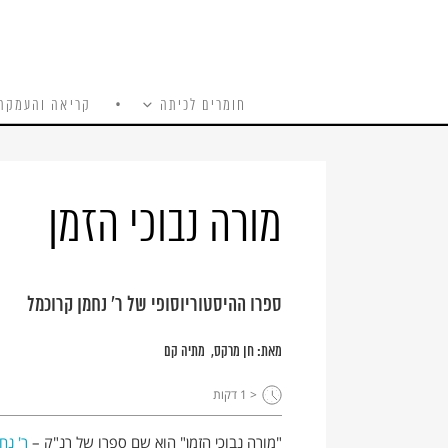
חומרים לכיתה
קריאה והעמקה
כל האתר
Ski
t
conten
מורה נבוכי הזמן
ספרו ההיסטוריוסופי של ר' נחמן קרוכמל
מאת:
חן מרקס
מתיה קם
< 1
דקות
"מורה נבוכי הזמן" הוא שם ספרו של רנ"ק –
ר' נח