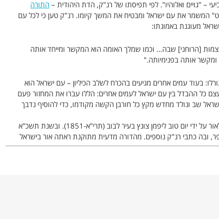
– "גויים ואלוהיו". לפי תפיסתו של רנ"ק, הדת היהודית –
התורה
ט" המשמר את עם ישראל ומבטיח את המשך קיומו. רנ"ק טען כי לכל עם
 ישראל מעוגנת באמונתו:
 עצמות [הרוחני] שבה… וכמו שמלך האומה הוא המקשר ומייחד אותה
ד ומקשר אותה בפנימיותה."
רלו: בעוד עמים אחרים מגיעים בהכרח לשלב הכיליון – עם ישראל הוא
עצם כל ההבדל בין עם ישראל לעמים אחרים: הללו עברו את המחזור פעם
ישראל שב ונולד מחדש מקץ כל חורבן הקשה מקודמו, כדי להוסיף נדבך
המהדורה הראשונה של "מורה נבוכי הזמן" יצאה לאור על ידי יום טוב ליפמן צונץ בעיר לבוב (תרי"א-1851). ובשנת תשכ"א
הספר, ובה כתבי רנ"ק נוספים. מהדורה מדעית מתוקנת ראתה אור בישראל
9
ר, שלא השפיע לטענתו על מחקר מדעי היהדות, מאחר שנועד ליהודי