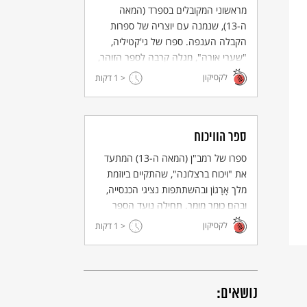
מראשוני המקובלים בספרד (המאה
ה-13), שנמנה עם יוצריה של ספרות
הקבלה הענפה. ספרו של גי'קטיליה,
"שערי אורה", מגלה קרבה לספר הזוהר,
שנכתב כנראה בידי תלמידו.
לקסיקון
< 1
דקות
ספר הוויכוח
ספרו של רמב"ן (המאה ה-13) המתעד
את "ויכוח ברצלונה", שהתקיים ביוזמת
מלך אָרָגוֹן ובהשתתפות נציגי הכנסייה,
ובהם כומר מומר. תחילה נועד הספר
לתעד את האשמות הנצרות נגד היהדות
לקסיקון
< 1
דקות
ואת תשובות רמב"ן, אך בהמשך הפך
למקור של חוזק ליהודים באמונתם נגד
התקפות הנוצרים.
נושאים: