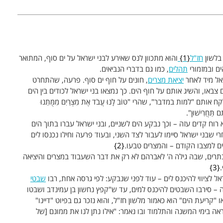
 בלשון
חז"ל
1
והוא מתכוון לנס שאירע לבני ישראל על ים סוף, המתואר
ים ובמזמורי
תהלים
, כמו גם בדברי הנביאים.
ראל מיד לאחר
יציאת מצרים
, חונים על חוף ים סוף. פרעה, שהתחרט
צבאו, והשיג אותם על חוף הים. כך נמצאו בני ישראל לכודים בין הים
"למות במדבר", שהרי "טוֹב לָנוּ עֲבֹד אֶת מִצְרַיִם מִמֻּתֵנוּ
 תַּחֲרִישׁוּן".
רוח קדים עזה – וכך נבקע הים לשניים, ובני ישראל עברו בתוך הים
אלָם". אחרי שבני ישראל סיימו לעבור לצד השני, ובעוד פרעה וחילו נכנסו לים
ים למצבו הקודם – והמצרים טבעו.
2
הבתרים, שבה גילה ה' לאברהם לא רק את דבר השעבוד במצרים והיציאה
3
 לציווי להיכנס לים – עוד לפני שנבקע: לפי גרסה אחת, רבו
שבט
י
יה – סירבו השבטים להיכנס למים, עד ש"קפץ נחשון בן עמינדב ושבטו
 "קריעת הים" הוא כאמור מלשון חז"ל, והוא נזכר גם בפיוט "דיינו"
ה בימי המשנה והתלמוד ובו נאמר: "אילו נתן לנו את ממונם [של