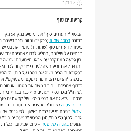
< 1
דקות
קריעת ים סוף
הביטוי "קריעת ים סוף" אינו מופיע במקרא: מקורו
בתורה
בספר שמות
(פרק יד) וחוזר ונזכר בשירת ה
סיפור קריעת ים סוף (שמות יד) מתאר את בני יש
בינתיים על שילוחם, החליט לרדוף אחריהם יחד עם 
ובין פרעה המתקרב עם צבאו, מצטערים שמשה לקח אותם 
בַּמִּדְבָּר". אז הודיע משה לעם כי "ה' יִלָּחֵם לָכֶם וְאַתֶּם
בפקודת ה' הרים משה את מטהו על הים, וה' הביא 
ביבשה, "וְהַמַּיִם לָהֶם חוֹמָה מִימִינָם וּמִשְּׂמֹ
לרדוף אחריהם – הוריד משה את מטהו, ואז חזר ה
לפי חז"ל נזכר נס קריעת ים סוף כבר בברית בין 
ממנה – אלא גם את הנס הצפוי של קריעת ים סוף.
מדרשי אגדה
של חז"ל מתארים את תגובת בני ישראל
ישראל
ביניהם מי יעז לרדת ראשון, ולפי גרסה שני
אחריו לתוך גלי הים".
4
הביטוי "קריעת ים סוף" או
המופיע
בהגדה של פסח
– פיוט שנתחבר ככל הנרא
המצרים] ולא קרע לנו את הים – דיינו".