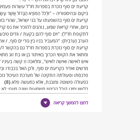
קריעת ים סוף נזכרת בספרות חז"ל עשרות פעמים,
ביקום ובהיסטוריה – "וּלְכֹל הַמּוֹרָא הַגָּדוֹל אֲשֶׁר עָשָׂה מֹ
קריעת ים סוף בהשפעתו על בני ישראל, שהרי בזכו
ביום, אחרי קריאת שמע, נוהגים להזכיר את נס קרי
לתקופת חז"ל): "וים סוף להם בקעת / וזדים טיבע
הערב (ערבית): "המעביר בניו בין גזרי ים סוף, / 
קריעת ים סוף נזכרת בספרות חז"ל גם בהקשר לעניי
ומתאר את הקושי הכרוך באיתור בן או בת זוג מתאימ
איש לאישה ואישה לאיש", ומלאכה זו קשה בעיניו "
מרשים ואדיר כקריעת ים סוף, ולכן האל בכבודו ובע
פרנסתו ופעולתה התקינה של מערכת העיכול נזכרי
כפעולה פשוטה ומובנת, אלא כמעשה פלא.
8
בלשון ימינו קיבל הביטוי משמעות שונה מעט: לא ע
דורש כוחות ומיומנויות מעבר לרגיל ולמצוי.
לחצו להמשך קריאה