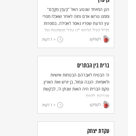
גן עדן
הגן המיוחד שנטע האל "בְּעֵדֶן מִקֶּדֶם"
וממנו גורשו אדם וחוה לאחר שאכלו מפרי
עץ הדעת שפריו נאסר לאכילה. בספרות
חז"ל קיבל הביטוי "גן עדן" משמעות של
מקום השלווה וחיי הנצח. ובלשון העברית
לקסיקון
< 1
דקות
החדשה מציין הביטוי שלמות.
ברית בין הבתרים
ה' הבטיח לאברהם הבטחות אישיות
ולאומיות: הגנה וגמול, בן יורש ואת הארץ.
טקס הברית היה האות שנתן ה', לבקשת
אברהם, לקיום
הבטחת הארץ.
לקסיקון
< 1
דקות
עקדת יצחק