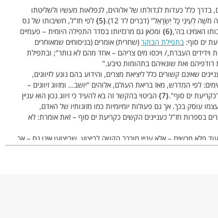
 בדרך כלל כעדות לגדולתו של אלוהים, לנפלאות מעשיו ולשליטתו
שֶׁה לְעֵינֵי כָּל יִשְׂרָאֵל" (דברים לד 12).
5
לפי חז"ל, חשיבותו של נס
תו האמינו בה',
6
ומכאן גם מרכזיותו בסדר התפילה היומית – פעמיים
עת ים סוף:
בתפילת הבוקר
(שחרית) אומרים (בניסוחים שמאוחרים
ת וידידים העברת,/ ויכסו מים צריהם – אחד מהם לא נותר"; ובתפילת
את רודפיהם ואת שונאיהם בתהומות טיבע."
נים שאינם קשורים כלל ליציאת מצרים, והידוע בהם נוגע לזיווגים,
ים: לפי המדרש, מאז בריאת העולם, אלוהים "יושב… ומזווג זיווגים –
כקריעת ים סוף".
7
הביטוי בהקשר זה בא להעיד כי זיווג נכון הוא עניין
צמו עוסק בכך. אך גם פעולות יומיומיות כמו מזונותיו של האדם,
ם בספרות חז"ל כעניינים הקשים כקריעת ים סוף – זאת אומרת: לא
וד פלא מרשים – אלא עניין מורכב הקשה לביצוע, שביצועו אינו נס – אך