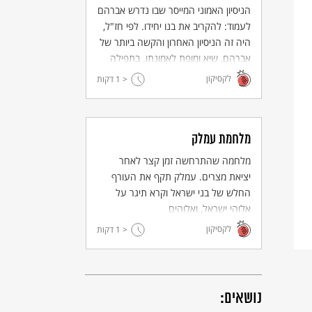
הניסיון האמוני המייסר שבו נדרש אברהם
לעמוד: להקריב את בנו יחידו. לפי חז"ל,
היה זה הניסיון האחרון והקשה ביותר של
אברהם, שיא ומופת לאמונתו. בתפילה
הוא נזכר כזכות העומדת לצאצאי אברהם
לקסיקון
< 1
דקות
לדורות, ובהגות היהודית הוא התפרש גם
כביטוי לגורלו של העם היהודי.
מלחמת עמלק
מלחמה שהתרחשה זמן קצר לאחר
יציאת מצרים. עמלק תקף את העורף
החלש של בני ישראל וקרא תיגר על
אלוהי ישראל, ואלוהים
התחייב למחות את זכר עמלק.
לקסיקון
< 1
דקות
נושאים: