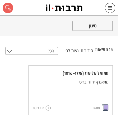
Ski
t
סינון
conten
15
תוצאות
סידור תוצאות לפי
הכל
כל האתר
סמואל אליאס (1775- 1816)
מתאגרף יהודי בריטי
מאמר
< 1
דקות