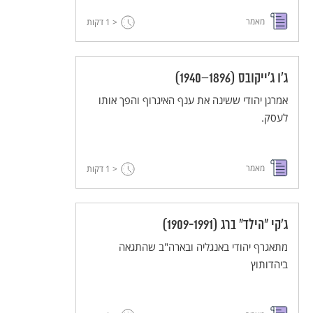
מאמר
< 1
דקות
ג'ו ג'ייקובס (1896–1940)
אמרגן יהודי ששינה את ענף האיגרוף והפך אותו
לעסק.
מאמר
< 1
דקות
ג'קי "הילד" ברג (1909-1991)
מתאגרף יהודי באנגליה ובארה"ב שהתגאה
ביהדותוץ