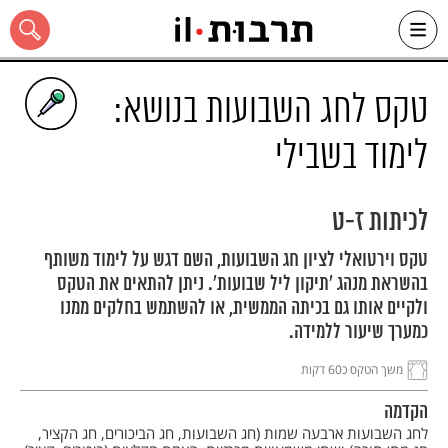
Ski
t
conten
טקס לחג השבועות בנושא:
לימוד בשבילי
כל האתר
לכיתות ז-ט
טקס וירטואלי לציון חג השבועות, השם דגש על לימוד משותף
בהשראת מנהג 'תיקון ליל שבועות'. ניתן להתאים את הטקס
ולקיים אותו גם בכיתה הממשית, או להשתמש בחלקים ממנו
כמערך שיעור ללמידה.
משך הטקס כ60 דקות
הקדמה
לחג השבועות ארבעה שמות (חג השבועות, חג הביכורים, חג הקציר,