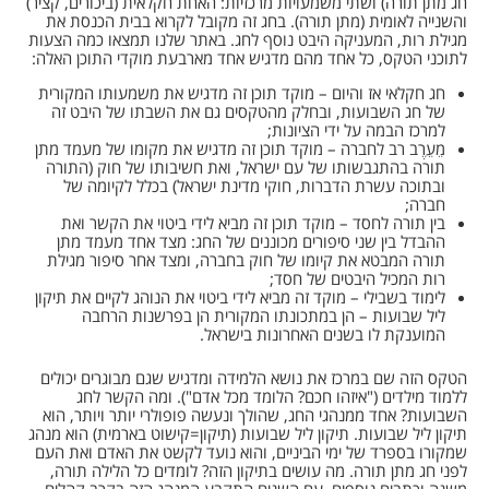
חג מתן תורה) ושתי משמעויות מרכזיות: האחת חקלאית (ביכורים, קציר)
והשנייה לאומית (מתן תורה). בחג זה מקובל לקרוא בבית הכנסת את
מגילת רות, המעניקה היבט נוסף לחג. באתר שלנו תמצאו כמה הצעות
לתוכני הטקס, כל אחד מהם מדגיש אחד מארבעת מוקדי התוכן האלה:
חג חקלאי אז והיום – מוקד תוכן זה מדגיש את משמעותו המקורית
של חג השבועות, ובחלק מהטקסים גם את השבתו של היבט זה
למרכז הבמה על ידי הציונות;
מֵעֵרֶב רב לחברה – מוקד תוכן זה מדגיש את מקומו של מעמד מתן
תורה בהתגבשותו של עם ישראל, ואת חשיבותו של חוק (התורה
ובתוכה עשרת הדברות, חוקי מדינת ישראל) בכלל לקיומה של
חברה;
בין תורה לחסד – מוקד תוכן זה מביא לידי ביטוי את הקשר ואת
ההבדל בין שני סיפורים מכוננים של החג: מצד אחד מעמד מתן
תורה המבטא את קיומו של חוק בחברה, ומצד אחר סיפור מגילת
רות המכיל היבטים של חסד;
לימוד בשבילי – מוקד זה מביא לידי ביטוי את הנוהג לקיים את תיקון
ליל שבועות – הן במתכונתו המקורית הן בפרשנות הרחבה
המוענקת לו בשנים האחרונות בישראל.
הטקס הזה שם במרכז את נושא הלמידה ומדגיש שגם מבוגרים יכולים
ללמוד מילדים ("איזהו חכם? הלומד מכל אדם"). ומה הקשר לחג
השבועות? אחד ממנהגי החג, שהולך ונעשה פופולרי יותר ויותר, הוא
תיקון ליל שבועות. תיקון ליל שבועות (תיקון=קישוט בארמית) הוא מנהג
שמקורו בספרד של ימי הביניים, והוא נועד לקשט את האדם ואת העם
לפני חג מתן תורה. מה עושים בתיקון הזה? לומדים כל הלילה תורה,
משנה וכתבים נוספים. עם השנים התקבע המנהג הזה בקרב קהלים