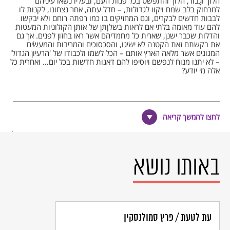
הלוך וגָבוֹר, הלוך והתפשט בכל פנות העם, ובעליו נשׂאו עיניהם
למרחוק בלב שׂמח ויקוו לגדולות, – חדל עתה, אחר נצחונו, לקנות לו
לבבות חדשים לבקרים, וגם המחזיקים בו כמו רפתה רוחם ולא יבקשו
להם עוד מאומה בלתי אם לראות בשלוָתן של אותן הקולוניות המעטות
והדלות שכבר ישנן, שארית כל מחמדיהם אשר ראו בחזון לפנים. אך גם
את בקשתם זאת הקטנה לא ישׂיגו, והסכסוכים והמריבות והמעשׂים
המגונים אשר מלאה הארץ אותם – הכל לשמו ולכבודו של 'הרעיון הגדול'
– לא יתנו מנוח לנפשם ויוסיפו להם דאגות חדשות בכל יום… ואחרית כל
אלה מי יודע?
אם כדברי אחד החכמים, יכאב הלב למראה אמונה גוועת מזוקן, אשר
דורות עברו שתו מכוס תנחומותיה, – מה גדול הכאב, כאשר בראשית
לחצו להמשך קריאה
דרכו יכשל ויפול רעיון מלא כוח עלומים. תקות דור הולך ועזרת דור יבוא!
ובזכרנו עוד, כי הוא זה הרעיון העושׂה נפלאות לעינינו בקרב עמים רבים,
הלא בהכרח תתעורר בנו השאלה הישנה : מה נשתנינו אנחנו מכל
אומה ולשון ? או האמנם צדקו אלה מאחינו האומרים, כי כבר חדלנו
מהיות גוי ואין אנו מקושרים עוד זה לזה אלא בחבלי הדת בלבד ? אך הן
באותו נושא
האומרים כן אינם יכולים אלא להעיד על עצמם, כי אמנם אין עוד להם ולנו
זולת שתוּף הדת ושׂנאת שׂונאינו; בעוד אשר אנחנו, המרגישים בלבנו
את לאומיותנו העברית, נשׂחק בצדק לכל הבא להכחיש, באמצעות
ראיות חיצוניות, את המורגש לנו בפנימיותנו בלי אמצעי. ואם כן, מדוע זה
לא הצליח רעיון התחיה להאחז גם בקרבנו ולעשׂות חַיִל כאשר קוינו ?
עת לטעת / פרץ סמולנסקין