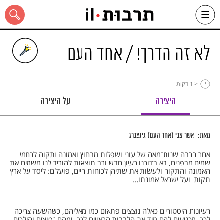
Ski
t
conten
לא זה הדרך! / אחד העם
< 1
דקות
כל האתר
היצירה
על היצירה
מאת:
אשר צבי (אחד העם) גינצברג
אחר הרבה שנות־מאה של עוני ושפלות מבחוץ ואמונה ותקוה לרחמי
שמים מבפנים, בא בדורנו רעיון חדש ורב תוצאות להוריד לנו משמים את
האמונה והתקוה ולעשׂות את שתיהן לכוחות חיים, פועלים: ליסד על ארץ
תקותו ועל ישראל אמונתו…
רעיונות היסטוריים כאלה נוצצים פתאום כמו מאליהם, כשהשעה צריכה
לכך, מכניעים להם מיד את הלבבות הראויים לכך, ומהם נפוצים והולכים