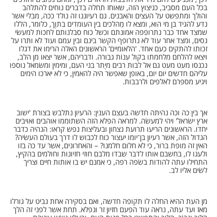
בכל העם מסביב, כניצוץ הזה, שאוחז תחלה בדברים נוחים להתלהב
והולך ומתפשט על העצים והאבנים. גם רעיוננו זה נולד ככה, מבלי אשר
נדע להגיד בן מי הוא, ומצא לו מַהלכים בין העומדים בתוֶך, כלומר, הללו
שמצד אחד כבר נתרופפה אמונתם וכשל כוח סבלנותם לחכות למעשׂי
נסים, ומצד אחר עוד לא נתרופף הקשר בינם ובין עמם ועוד לא ותּרו על
זכותו להתקים כעם אחד. 'הלאומיים' הראשונים האלה הרימו את דגלו
ויצאו להלחם מלחמתו בקול ענוֹת גבורה. ודבריהם, אשר יצאו מן הלב,
נכנסו מעט מעט גם אל לבות רבים מיֶתר בני העם, ומימין ומשׂמאל נוספו
עליהם חדשים יום יום, באופן שאפשר היה להאמין, כי לא יארכו הימים
ויגיע מספרם לאלפים ולרבבות.
אך בין כה וכה נהיתה חדשה בעצם הענין: הרעיון נתלבש בצורת 'ישוב
ארץ ישׂראל' ויהי למעשׂה. למראה הפלא הזה השתוממו אוהבים ואויבים
יחדו. הראשונים הריעו תרועת נצחון ובעליצות נפש קראו: הנהיה כדבר
הגדול הזה, אשר רעיון בן־יומו יעצור כוח לכבוש לו דרך בעולם העשׂיה?
האין זה מופת ברור, כי לא חלום חלמנו? – והאחרונים, אשר עד כה בזו
ולעגו לו, בחשבם אותו לדבר שבדו מלבם חוזי חזיונות וחולמים בהקיץ,
התחילו עתה להודות בשׂפה רפה, כי אמנם יש בו אותות חיים וצריך
לשׂים אליו לב.
מן העת ההיא החלה לו תקופה חדשה, ואם בסקירה אחת נביט על גורלו
מאז ועד עתה, נראה עוד הפעם חזיון זר ונפלא. תחת אשר לפני זה הלך