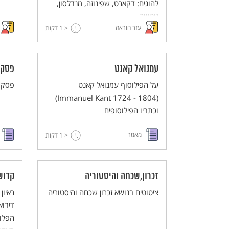
להוגים: דקארט, שפינוזה, מנדלסון,
ניטשה.
עזר הוראה
< 1
דקות
עמנואל קאנט
פסק 
על הפילוסוף עמנואל קאנט
פסק ה
(Immanuel Kant 1724 - 1804)
וכתביו הפילוסופים
מאמר
< 1
דקות
זכרון,שכחה והיסטוריה
קדוש
ציטוטים בנושא זכרון שכחה והיסטוריה
ראיון
דיבוא
הפלו