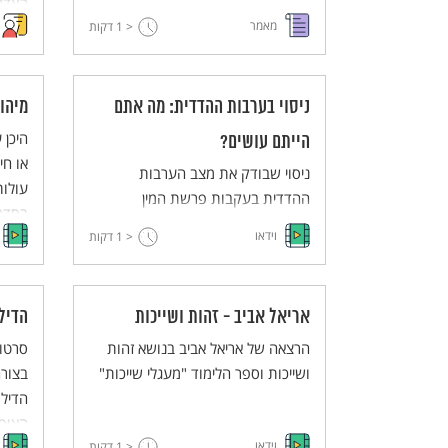
האדם
מאמר
< 1
דקות
ניסוי בערבות ההדדית: מה אתם
מיהו
היכן 
הייתם עושים?
או חי
ניסוי שבודק את מצב הערבות
עולות
ההדדית בעקבות פרשת המין
בסדרה
הקבוצתי בחוף בוגרשוב: מה אתם
וידאו
< 1
דקות
בהנחי
הייתם עושים?
אריאל אביב - זהות ושייכות
הדיל
הרצאה של אריאל אביב בנושא זהות
ושייכות וספר הלימוד "מעגלי שייכות"
בצורה
הדילמ
הצופי
וידאו
< 1
דקות