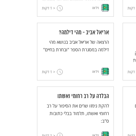
ובדברי ההגנה שופכות אור על תמונות
יה
וידאו
דקות
< 1
העולם המעוותת של מכונת ההשמדה
דקות
ל
הנאצית.
,
אריאל אביב - מהי דילמה?
רר
הרצאה של אריאל אביב בנושא מהי
דילמה במסגרת הספר "ובחרת בחיים"
ת
וידאו
דקות
< 1
דקות
ן
הבלדה על רב רחומי ואשתו
ו.
להקת גימזו שרים את הסיפור על רב
רחומי ואשתו, תלמוד בבלי כתובות
ס"ב:
וידאו
דקות
< 1
דקות