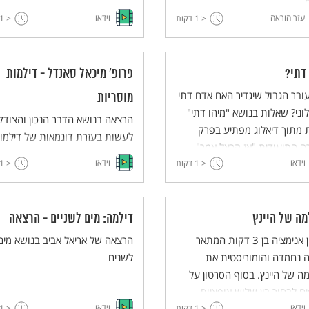
.
גם נגד הציבור הישראלי הצברי שה
עזר הוראה
וידאו
< 1
דקות
< 1
אדיש ואף לגלג על ניצולי השואה ע
כך שלא התנגדו לצורר הנאצי והלכו
כפי שאבא קובנר תיאר בסרקזאם,
 דתי?
פרופ' מיכאל סאנדל - דילמות
"כצאן לטבח". במקבץ עדויות מצמ
עובר הגבול שיגדיר האם אדם דתי
זה תוכלו להיחשף לתמונות שגרמו
מוסריות
לוני? שאלות בנושא "מיהו דתי"
למשפט המפורסם להיות אחד
הרצאה בנושא הדבר הנכון והצודק
 מתוך דיאלוג מפתיע בפרק
האירועים המכוננים בהיסטוריה
לעשות בעזרת דוגמאות של דילמו
 התיעודית "אז הרצל אמר"
הישראלית.
מוסריות. בהרצאה ממחיש פרופ'
וידאו
וידאו
ת אורן הרמן וינאי עופרן
< 1
דקות
< 1
מיכאל סאנדל החלטות מוסריות
המתחשבות בתוצאות המעשה לבי
החלטות מוסריות קטגוריות
מה של היינץ
דילמה: מים לשניים - הרצאה
המתמקדות במוסריות המעשה עצמ
סרטון אנימציה בן 3 דקות המתאר
הרצאה של אריאל אביב בנושא מים
 נחמדה והומוריסטית את
לשנים
ה של היינץ. בסוף הסרטון על
ם לבחור בין שלוש אופציות.
וידאו
וידאו
< 1
דקות
< 1