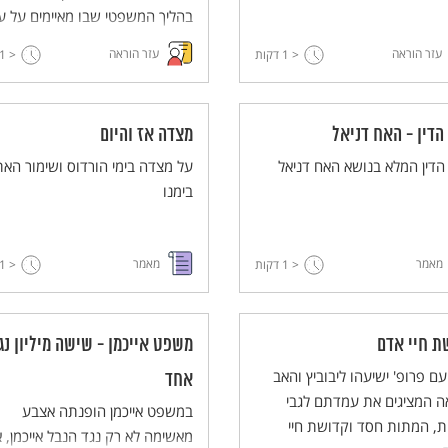
בהליך המשפטי שבו מאיימים על ע
במשפטים הנוגעים לדיני נפשות
עזר הוראה
עזר הוראה
< 1
דקות
< 1
ומזהירים אותם. אגב כך עוסקת
המשנה בייחודו של האדם ובחשיב
של חיי אדם.
הדין - האח דניאל
מצדה אז והיום
דין המלא בנושא האח דניאל
על מצדה בימי הורדוס ושימור האת
בימנו
מאמר
מאמר
< 1
דקות
< 1
ת חיי אדם
משפט אייכמן - שישה מיליון נג
 עם פרופ' ישיעהו ליבוביץ והאב
אחד
ה המציגים את עמדתם לגבי
במשפט אייכמן הופנתה אצבע
ת, המתות חסד וקדושת חיי
מאשימה לא רק נגד הנבל אייכמן, 