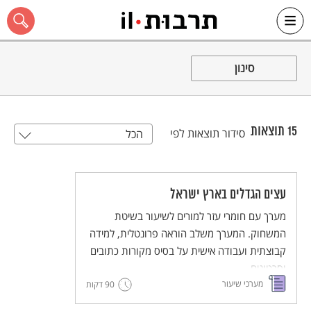
Ski
t
סינון
conten
15
תוצאות
סידור תוצאות לפי
הכל
כל האתר
עצים הגדלים בארץ ישראל
מערך עם חומרי עזר למורים לשיעור בשיטת
המשחוק. המערך משלב הוראה פרונטלית, למידה
קבוצתית ועבודה אישית על בסיס מקורות כתובים
וסרטונים.
מערכי שיעור
90 דקות
מסדרת מערכי השיעור המדגימים שיטות הוראה
חדשניות והמלוות יחידות ללימוד עצמי של