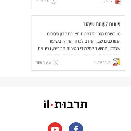
לקסיקון
< 1
דקות
פיתוח לעומת שימור
טו בשבט מזמן הזדמנות מצוינת לדון ביחסים
המורכבים שבין האדם לכדור הארץ. בשיעור
שלהלן, המיועד לתלמידי חטיבות הביניים, נציג את
ערכי הפיתוח והשימור, ונדון במתח שביניהם.
מערך שיעור
בסוף השיעור נשאל איזה ערך חשוב יותר בעת הזו,
שיעור אחד
ונבקש מהתלמידים להציג דרכים לחסכון באנרגיה,
מים או משאבי טבע.