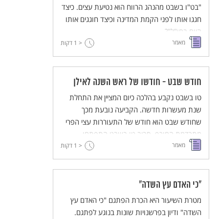
"בט"ו בשבט מהנהג הרווח הוא נטיעת עצים. כיצד
חגגו אותו לפני הקמת המדינה וכיצד חוגגים אותו
היום בחו"ל"?
מאמר
< 1
דקות
חודש שבט - חודשו של ראש השנה לאילן
טו בשבט נקבע בהלכה כיום המציין את התחלת
שנת מעשרות חדשה. הקביעה נובעת מכך
שחודש שבט הוא חודש של התעוררות עצי הפרי
מתרדמת החורף. סביב טו בשבט התפתחו
מאמר
מנהגים שונים שהמרכזי בינהם הוא "סדר טו
< 1
דקות
בשבט". טו בשבט אמנם אינו חג מקראי אך צבעי
הטבע בחודש שבט משתקפים יפה בחזון הסוסים
של זכריה שארע בכ"ד בשבט.
"כי האדם עץ השדה"
מטרת השיעור היא הכרת הפתגם "כי האדם עץ
השדה" ודיון בפרשנויות שונות בנוגע לפתגם.