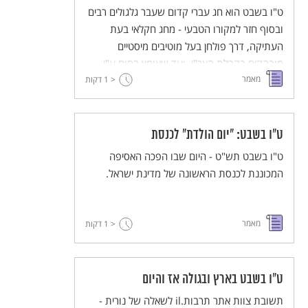
ט"ו בשבט הוא חג עברי קדום שעבר גלגולים רבים
ובסוף חזר למקורו הטבעי - מחג חקלאי בעת
העתיקה, דרך פולחן בעל מוטיבים מיסטיים
מובהקים בקבלת האר"י, ועד שאומץ בחום ע"י
מאמר
התנועה הקיבוצית וקק"ל.
< 1
דקות
ט"ו בשבט: "יום הולדת" לכנסת
ט"ו בשבט תש"ט - היום שבו הפכה האסיפה
המכוננת לכנסת הראשונה של מדינת ישראל.
מאמר
< 1
דקות
ט"ו בשבט בארץ ובגולה אז והיום
תשובת צוות אתר תרבות.il לשאלה של נורית -