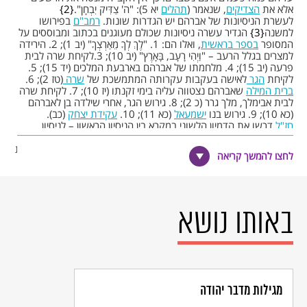
אלא את
הצדיקים
, שנאמר (
תהלים
יא 5): "ה' צַדִּיק יִבְחָן".
2
לעשרת הניסיונות של אברהם יש הגדרות שונות.
רמב"ם
בפירושו
למשנה
3
הגדיר עשרה ניסיונות שכולם מעוגנים בכתוב ומבוססים על
המסופר
בספר בראשית
, ואלו הם: 1. "לֶךְ לְךָ מֵאַרְצְךָ" (יב 1); 2. הירידה
למצרים בגלל הרעב – "וַיְהִי רָעָב, בָּאָרֶץ" (יב 10); 3.לקיחת שרה לבית
פרעה (יב 15); 4. מלחמתו של אברהם בארבעת המלכים (יד 15); 5.
לקיחת
הגר
לאישה בעקבות עקרותה המתמשכת של
שרה
(טז 2); 6.
ברית המילה
שאברהם נצטווה עליה בימי זקנתו (יז 10); 7. לקיחת שרה
לבית אבימלך, מלך גרר (כ 2); 8. גירוש הגר, אחרי שילדה בן לאברהם
(כא 10); 9. גירוש בנו
ישמעאל
(כא 11); 10.
עקידת יצחק
(כב).
חז"ל
דרשו את הדמיון הלשוני במקרא בין הניסיון הראשון – לניסיון
האחרון: בשני הניסיונות האלה פותח הציווי בביטוי היחידאי "לך לך";
בשניהם יש דירוג של הקושי בניסיון: בניסיון הראשון אברהם נדרש לצאת
לחצו להמשך קריאה
"מֵאַרְצְךָ וּמִמּוֹלַדְתְּךָ וּמִבֵּית אָבִיךָ" – ובניסיון האחרון הוא נצטווה לקחת
לעקידה "אֶת בִּנְךָ, אֶת יְחִידְךָ, אֲשֶׁר אָהַבְתָּ, אֶת יִצְחָק". בשני הניסיונות
לא נזכר היעד המדויק: בראשון נצטווה אברהם ללכת "אֶל הָאָרֶץ אֲשֶׁר
אַרְאֶךָּ" – ובאחרון: "עַל אַחַד הֶהָרִים אֲשֶׁר אֹמַר אֵלֶיךָ". ועל כך דרשו חז"ל:
"ולמה לא גילה לו? כדי לחבבו בעיניו, וליתן לו שכר על כל דיבור ודיבור…
באותו נושא
משהה הקדוש ברוך הוא ומתלא עיניהם של צדיקים (=גורם לצדיקים
לתלות בו עיניהם, לחכות), ואחר כך הוא מגלה להם טעמו של דבר."
4
המסורת על עשרת הניסיונות של אברהם נזכרים גם באחד הספרים
החיצוניים –
בספר היובלים
(יז 17).
מגילות מדבר יהודה