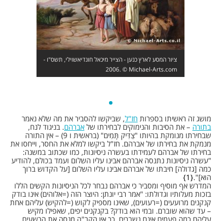
ציור המסע לארץ כנען - הצייר מיכאל חונדיאשוילי, תשס"ו -
2006. © Michael-Arts.com
מושג זה ראשיתו בספרות
חז"ל
, שביקשו להסביר את מה שלא נאמר
בתורה
– את הסיבות והנימוקים לבחירתו של
אברהם
. בניגוד לנח,
שבחירתו מנומקת בהיותו "צַדִּיק תָּמִים" (בראשית ו 9) – אין התורה
מנמקת את בחירתו של אברהם. חז"ל ביקשו למלא את החסר, וייחסו את
בחירתו של אברהם לעמידתו בעשרה ניסיונות, כמו שכתוב במשנה:
"עשרה ניסיונות נתנסה אברהם אבינו עליו השלום ועמד בכולם, להודיע
כמה [גדולה] חיבתו של אברהם אבינו עליו השלום [על הקדוש ברוך
הוא]".
1
המדרש אף מוסיף ומסביר כי אברהם נבחר לכל הניסיונות הקשים הללו
בזכות מעלותיו וגדולתו: "אמר רבי יונתן: היוצר הזה (=אלוהים) אינו בודק
קנקנים מרועעים (=רעועים), שאינו מספיק לקוש (=להקיש) עליהם אחת
– עד שהוא שוברם. ובמי הוא בודק? בקנקנים יפים, שאפילו מקיש
עליהם כמה פעמים אינם נשברים. כך אין הקב"ה מנסה את הרשעים