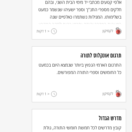
אלפי קטעים מכתבי יד מימי הבית השני, ובהם
הערות שוליים
חלקים מספרי התנ"ך וספר ישעיהו שנשמר כמעט
משנה, מסכת אבות פרק ה משנה ג. יש המפרשים את המילה
בשלימותו. המגילות נשתמרו כאלפיים שנה
"חיבתו" כחיבתו של אברהם לה', ויש המפרשים: חיבתו של אברהם
במערות במדבר יהודה ותרמו רבות לחקר המקרא,
על ה': אברהם היה חביב על אלוהים ולפיכך ה רבה ה' לנסות אותו.
לקסיקון
תולדות ישראל והנצרות הקדומה.
< 1
דקות
מדרש בראשית רבה, פרשה לב.
פירוש רבנו משה בן מימון למשנה,עם תרגום מערבית, מבוא והערות
בידי יוסף בן דוד קאפח, הוצאת מוסד הרב קוק, תשכ"ה - 1965,
סדר נזיקין, מסכת אבות, פרק חמישי עמ' רצו.
תרגום אונקלוס לתורה
מדרש בראשית רבה, פרשה לט.
התרגום הארמי הנפוץ ביותר שנמצא היום בכמעט
כל החומשים וספרי התורה המפורשים.
לקסיקון
< 1
דקות
מדרש הגדול
קובץ מדרשים לכל חמשת חומשי התורה, גולת