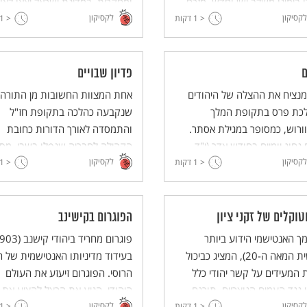
 בימינו משלב ישן וחדש, מזרח
ומחקרית. במדינת ישראל יצאו לאו
לקסיקון
לקסיקון
.
< 1
דקות
סדרות של תנ"ך מבואר ומפורש,
< 1
המותאמות למגוון קוראים ולומדים 
ימינו.
ם
פדיון שבויים
מנציח את ההצלה של היהודים
אחת המצוות החשובות מן התורה,
כת פרס בתקופת המלך
שנקבעה כהלכה בתקופת חז"ל
רוש, כמסופר במגילת אסתר.
והתמסדה לאורך הדורות כחובת
 נחוג יומיים בחודש אדר (י"ד –
הקהילה לחבריה שנפלו בשבי. מס
לקסיקון
לקסיקון
< 1
. שמחת ההצלה בפורים העניקה
דקות
< 1
זו נמשכת גם בימינו, באחריות המד
 כולו אווירת עליצות: "משנכנס
ללוחמיה השבויים והנעדרים.
 מרבין בשמחה".
טוקלים של זקני ציון
הפוגרום בקישינב
 האנטישמי הידוע ביותר
(ראשית המאה ה-20), המציג כביכול
בעידוד מדיניותו האנטישמית של 
 המעידים על קשר יהודי כלל
הרוסי. הפוגרום זיעזע את העולם
 נגד העמים הנוצריים. תורגם
היהודי, הניע את הרצל להציע את
לקסיקון
לקסיקון
< 1
 רבות והתקבל כאמיתי בחוגים
דקות
תוכנית אוגנדה ואת ז'בוטינסקי -
< 1