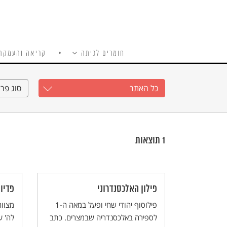
חומרים לכיתה
קריאה והעמקה
כל האתר
Ski
t
כל האתר
סוג פרי
conten
1
תוצאות
פילון האלכסנדרוני
פדיון
פילוסוף יהודי שחי ופעל במאה ה-1
מצווה
לספירה באלכסנדריה שבמצרים. כתב
לה' ע