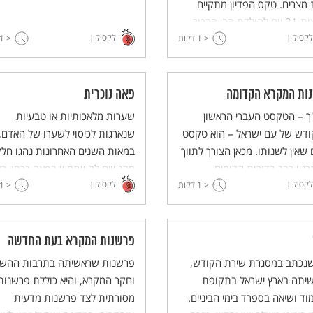
 מצרים. טקס הפדיון מתקיים
במלאות 31 יום להולדת הבן הבכור,
לקסיקון
לקסיקון
< 1
ודים את הבן באמצעות תשלום
דקות
< 1
לכוהן.
ות המקרא הקדומה
פאה נוכרית
ך – הטקסט העברי הראשון
שערות מלאכותיות או טבעיות
ודש של עם ישראל – הוא טקסט
שנארגות לכיסוי לשערו של האדם,
שאין לשנותו. מכאן הצורך לתווך
במאות השנים האחרונות נהגו חלק
ניו כבר בדורות קדומים
מהנשים להשתמש בפאה ככסוי רא
לקסיקון
לקסיקון
עות הפרשנות לסוגיה,
< 1
דקות
< 1
ות פנים-מקראית, דרך תרגומי
קדומים (עם ביאור) ועד פרשנות
 המדרשית.
פרשנות המקרא בעת החדשה
שנכתב במסגרת שירת הקודש,
פרשנות שראשיתה בתרבות ההש
יתה בארץ ישראל בתקופת
וחקר המקרא, והיא כוללת פרשנות
ד ושיאה בספרד בימי הביניים.
מסורתית לצד פרשנות מדעית