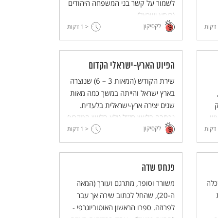
לשמור על קשר בני המשפחה היהודים
(ביתא ישראל).
לקסיקון
דקות
< 1
דקות
הפיוט הארץ-ישראלי הקדום
שירת הקודש (המאות 3 – 6) שנוצרה
בארץ ישראל והייתה במשך כמה מאות
שנים יצירה ארץ-ישראלית בלעדית.
ש.
נכתבה בלשון חז"ל (ולא בלשון המקרא)
לקסיקון
דקות
ושולבה בתפילה בבית הכנסת.
< 1
דקות
פנחס שדה
כלה
משורר וסופר, מתרגם ועורך (המאה
ה-20), שהחל לכתוב שירה אך עבר
לפרוזה. ספרו הראשון האוטוביוגרפי -