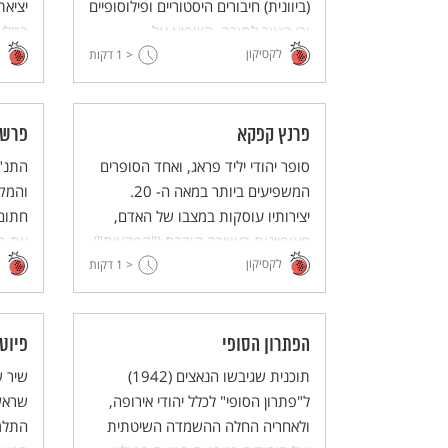
(ביוונית) חיבורים היסטוריים ופילוסופיים
יציאת
וכן ביאור לתורה. השפיע על
לקסיקון
התפתחות הפילוסופיה והקבלה
< 1
דקות
ובו פ
היהודית בימי הביניים.
סמלי 
פרנץ קפקא
פרשנ
סופר יהודי יליד פראג, ואחד הסופרים
התנ"
המשפיעים ביותר במאה ה- 20.
והמק
יצירותיו עוסקות במצבו של האדם,
חתום 
מאופיינות באווירה קודרת ("קפקאית")
את תכ
לקסיקון
< 1
ובתחושה של היעדר מוצא. מרביתן
דקות
באמצ
נותרו לא גמורות, פורסמו לאחר מותו
מפרשנ
ותורגמו לאינספור שפות.
מקרא 
חז"ל
הפתרון הסופי
פיוט
תוכנית שגיבשו הנאצים (1942)
שיר 
ל"פתרון הסופי" לכלל יהודי אירופה,
שראש
ולאחריה החלה ההשמדה השיטתית
התלמו