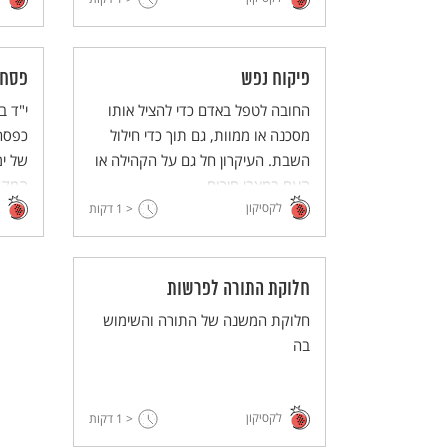
רבים
מזויף
בתעמו
פיקוח נפש
פסח 
החובה לטפל באדם כדי להציל אותו
י"ד ב
מסכנה או ממוות, גם תוך כדי חילול
כפסח 
השבת. העיקרון חל גם על הקהילה או
של ימ
העם במצבי חירום.
המקד
לקסיקון
< 1
דקות
יכלו
המקור
חלוקת התורה לפרשות
חלוקת המשנה של התורה והשימוש
בה
לקסיקון
< 1
דקות