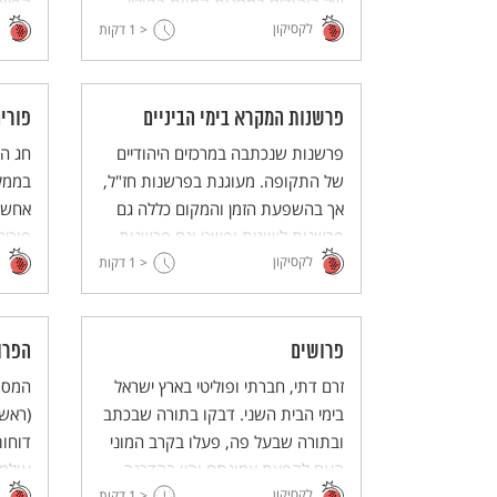
של היהודים במחנות המוות בפולין
הפיוט
לקסיקון
< 1
באמצעות תאי גזים ומשרפות. לפי
דקות
ומערב
נתונים של הנאצים, על סוף 1942
הושמדו כך 4 מיליון יהודים.
פרשנות המקרא בימי הביניים
פורי
פרשנות שנכתבה במרכזים היהודיים
חג ה
של התקופה. מעוגנת בפרשנות חז"ל,
בממל
אך בהשפעת הזמן והמקום כללה גם
אחשוו
פרשנות לשונית ופשט וגם פרשנות
פורים
לקסיקון
< 1
פילוסופית וקבלית – ומענה לאתגרים
דקות
ט"ו)
של הפרשנות הנוצרית לתנ"ך.
לחודש
אדר -
פרושים
הפרו
זרם דתי, חברתי ופוליטי בארץ ישראל
המסמך
בימי הבית השני. דבקו בתורה שבכתב
ובתורה שבעל פה, פעלו בקרב המוני
דוחות
העם להפצת אמונתם והיו בהדרגה
עולמי
לקסיקון
לזרם ההגמוני בחברה היהודית.
< 1
דקות
לשפות