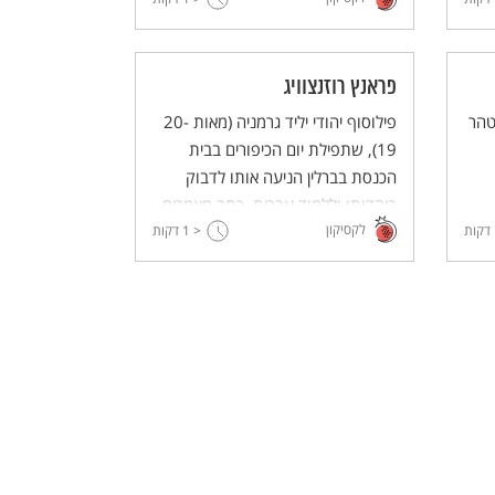
פראנץ רוזנצוויג
טהר
פילוסוף יהודי יליד גרמניה (מאות 20-
19), שתפילת יום הכיפורים בבית
הכנסת בברלין הניעה אותו לדבוק
ביהדותו וללמוד עברית. כתב מאמרים
לקסיקון
דקות
< 1
וספרים, בהם ספרו הפילוסופי החשוב
דקות
"כוכב הגאולה". עסק בתרגומים, ובכלל
זה - תרגום התנ"ך לגרמנית.