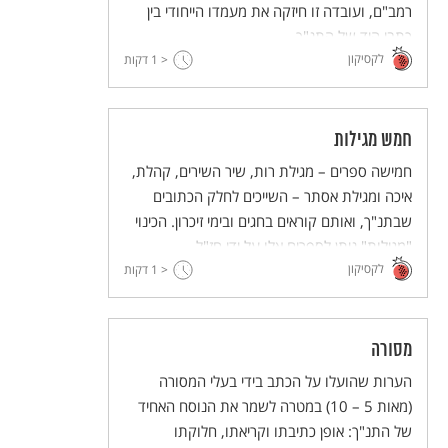
רמב"ם, ועובדה זו חיזקה את מעמדו הייחודי בין
כתבי היד של התנ"ך.
לקסיקון
< 1
דקות
חמש מגילות
חמישה ספרים – מגילת רות, שיר השירים, קהלת,
איכה ומגילת אסתר – השייכים לחלק הכתובים
שבתנ"ך, ואותם קוראים בחגים ובימי זיכרון. הכינוי
"מגילות" ניתן לספרים אלו על ידי חז"ל.
לקסיקון
< 1
דקות
מסורה
הערות שהועלו על הכתב בידי בעלי המסורה
(מאות 5 – 10) במטרה לשמר את הנוסח האחיד
של התנ"ך: אופן כתיבתו וקריאתו, חלוקתו