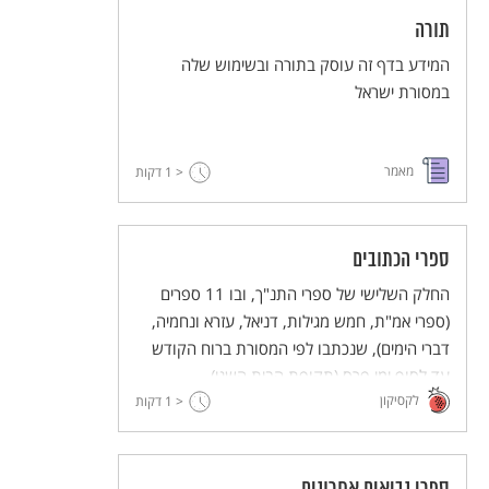
תורה
המידע בדף זה עוסק בתורה ובשימוש שלה
במסורת ישראל
מאמר
< 1
דקות
ספרי הכתובים
החלק השלישי של ספרי התנ"ך, ובו 11 ספרים
(ספרי אמ"ת, חמש מגילות, דניאל, עזרא ונחמיה,
דברי הימים), שנכתבו לפי המסורת ברוח הקודש
עד לסוף ימי פרס (תקופת הבית השני).
לקסיקון
< 1
דקות