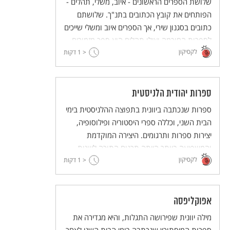
שלושת הספרים הראשונים - איוב, משלי, תהלים -
הפותחים את קובץ הכתובים בתנ"ך. שלושתם
כתובים בסגנון שירי, אך הספרים איוב ומשלי שייכים
לספרות החוכמה ואילו תהלים הוא ספר מזמורים.
לקסיקון
< 1
דקות
ספרות יהודית הלניסטית
ספרות שנכתבה ביוונית בתפוצה ההלניסטית בימי
הבית השני, וכללה ספרי היסטוריה ופילוסופיה,
יצירות ספרות ותרגומים. היצירה המוקדמת
והמשפיעה ביותר הייתה תרגום התורה ליוונית –
לקסיקון
תרגום השבעים.
< 1
דקות
אפוקליפסה
מילה יוונית שפירושה התגלות, והיא מגדירה את