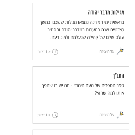
שאינם תואמים את התפיסה ההגמונית. הנה, קחו
לדוגמא את ספר הספרים - התנ"ך.
מגילות מדבר יהודה
בראשית ימי המדינה נמצאו מגילות ששכבו במשך
כאלפיים שנה במערות במדבר יהודה והסתירו
עולם שלם של קהילה שנעלמה ולא נודעה.
על היצירה
< 1
דקות
התנ"ך
ספר הספרים של העם היהודי - מה יש בו שהפך
אותו למה שהוא?
על היצירה
< 1
דקות