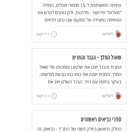
פתיחה המשותפת ל-15 מזמורי תהלים. המילה
"מעלות" פירושה - מדרגות, ולכן נוהגים לפרש את
הפתיחה כמעידה על המקום שבו נהגו הלוויים
לשיר מזמורים אלו: מדרגות בית המקדש.
לקסיקון
< 1
דקות
שאול המלך - הבגד והחנית
החנית והבגד ייצגו את שלטונו וסמכותו של שאול
המלך. החנית ייצגה את כוחו כמו גם את חולשתו,
בעיקר ביחסיו עם דויד. הבגד השלם ייצג את
מלכות שאול, וקריעתו סימלה גם את אובדן
לקסיקון
< 1
השלטון וגם את הקרע ביחסו עם שמואל הנביא.
דקות
ספרי נביאים ראשונים
החלק הראשון בחלק השני של התנ"ך - נביאים. זה