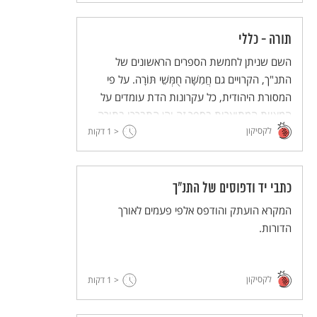
תורה - כללי
השם שניתן לחמשת הספרים הראשונים של
התנ"ך, הקרויים גם חֲמִשָּׁה חֻמְּשֵׁי תּוֹרָה. על פי
המסורת היהודית, כל עקרונות הדת עומדים על
המצוות המתוארות בספר זה והן התבררו בתורה
לקסיקון
שבעל פה.
< 1
דקות
כתבי יד ודפוסים של התנ"ך
המקרא הועתק והודפס אלפי פעמים לאורך
הדורות.
לקסיקון
< 1
דקות