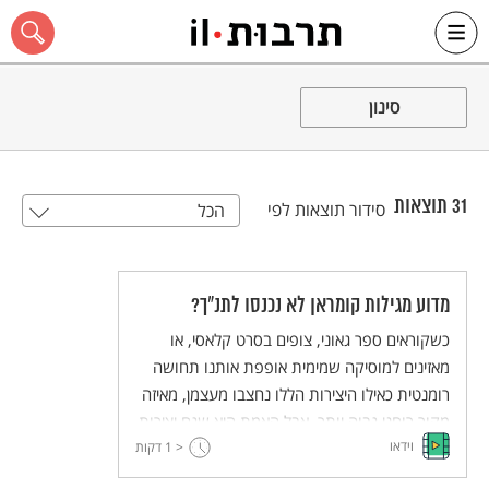
Ski
t
סינון
conten
31
תוצאות
סידור תוצאות לפי
הכל
כל האתר
מדוע מגילות קומראן לא נכנסו לתנ"ך?
כשקוראים ספר גאוני, צופים בסרט קלאסי, או
מאזינים למוסיקה שמימית אופפת אותנו תחושה
רומנטית כאילו היצירות הללו נחצבו מעצמן, מאיזה
מקור רוחני גבוה יותר. אבל האמת היא שגם יצירות
וידאו
< 1
מיתיות לא נוצרו יש מאין, תמיד יש מישהו שחותך
דקות
פריימים, מסנן רעשי רקע, או עורך החוצה תכנים