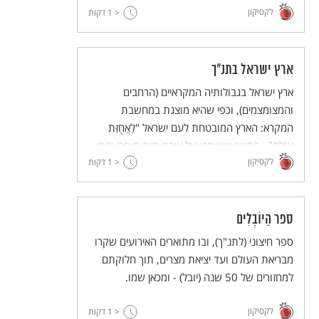
לקסיקון
< 1
דקות
ארץ ישראל בתנ"ך
ארץ ישראל בגבולותיה המקראיים (הרחבים
והמצומצמים), וכפי שהיא מוצגת במחשבת
המקרא: הארץ המובטחת לעם ישראל "לַאֲחֻזַּת
עוֹלָם" - בתנאי שישמרו על אורח חיים מוסרי ודתי,
לקסיקון
הכולל צדק ומשפט.
< 1
דקות
ספר הַיוֹבְלִים
ספר חיצוני (לתנ"ך), ובו מתוארים האירועים שקרו
מבריאת העולם ועד יציאת מצרים, תוך חלוקתם
למחזורים של 50 שנה (יובל) - ומכאן שמו.
לקסיקון
< 1
דקות