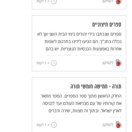
לקסיקון
ביוונית; רק מקבים א נכתב בעברית, אך הגיע
< 1
דקות
לידינו בתרגום ליוונית.
ספרים חיצוניים
ספרים שנכתבו בידי יהודים בימי הבית השני אך לא
נכללו בתנ"ך. הם הגיעו לידינו בתרגום לשפות
אחרות באמצעות הכנסיות הנוצריות. יש בהם
הקשורים לסיפורי התנ"ך, ויש (לדוגמה: ספרי
לקסיקון
מקבים) העוסקים בנושאים אחרים.
< 1
דקות
תורה - חמישה חומשי תורה
החלק הראשון מתוך ספר הספרים. הספר מתאר
את קורותיו של עם מבריאת העולם ועד לכניסה
לארץ ישראל. ובתוך זה מצוות, שירה ודברים
נוספים.
לקסיקון
< 1
דקות