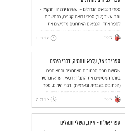
ספרי נביאים אחרונים
ספרי הנביאים הגדולים – ישעיהו ירמיהו יחזקאל -
ותרי עשר (12) ספרי נבואה קטנים, הנחשבים
לספר אחד. הנביאים האחרונים מדגישים את
חשיבות המוסר והצדק החברתי, ורואים בחטאים
לקסיקון
< 1
מוסריים את הסיבה העיקרית לאסונות שבאו על
דקות
ממלכות ישראל ויהודה.
ספרי דניאל, עזרא ונחמיה, דברי הימים
שלושת ספרי הכתובים האחרונים והמאוחרים
ביותר המסיימים את התנ"ך: דניאל, עזרא ונחמיה
(הכתובים בעברית ובארמית) ודברי הימים. ספרי
דניאל, עזרא ונחמיה מתארים דמויות ואירועים
לקסיקון
< 1
מהכרזת כורש ואילך. ספר דברי הימים עוסק בעיקר
דקות
בהיסטוריה של עם ישראל מימי המלוכה ועד הכרזת
כורש.
ספרי אמ"ת - איוב, משלי ותהלים