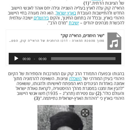
של הציונות הדתית."
1
הראי"ה קוק עלה לארץ בעלייה השנייה וגילה יחס אוהד לאנשי היישוב
החדש ולהתיישבות העובדת
בארץ ישראל
. הוא היה מעורה בחיי היישוב
היהודי בארץ, ובכלל זה בתחום החינוך, והקים
בירושלים
ישיבה עולמית
להכשרת מנהיגים יהודים –
ישיבת
"מרכז הרב".
"שיר היחודים, הראי"ה קוק"
מתוך מהפכת ההארה - דרכו הרוחנית של הראי"ה קוק, הספריה הציונית, תשס"ה
00:00
00:00
בהגותו ובפועלו התמודד הרב קוק עם המורכבות והסתירות של הקיום
היהודי בעידן המודרני של
השכלה
וציונות. השאיפה להרמוניה מתוך
אמונה באחדות הניגודים היא המפתח לאישיותו ולהגותו, ששאפה
"להבין את זמננו במסגרת מהלך ההיסטוריה, לקראת גאולת ישראל
והעולם כולו".
2
עם פטירתו (תרצ"ג – 1935) חשו אנשי היישוב
היהודי בארץ כי "היהדות הארץ-ישראלית נתייתמה."
3