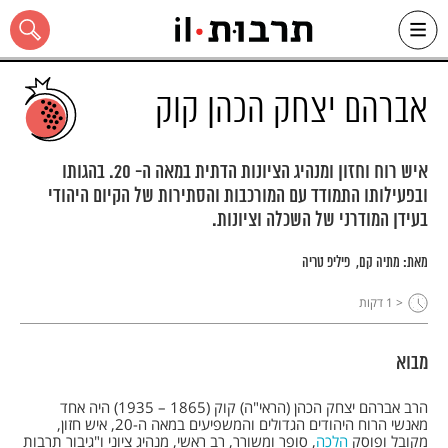
Ski
t
conten
אברהם יצחק הכהן קוק
איש רוח וחזון ומנהיג הציונות הדתית במאה ה- 20. בהגותו
ובפעילותו התמודד עם המורכבות והסתירות של הקיום היהודי
כל האתר
בעידן המודרני של השכלה וציונות.
מאת:
מתיה קם
פיליפ טריה
< 1
דקות
מבוא
הרב אברהם יצחק הכהן (הראי"ה) קוק (1865 – 1935) היה אחד
מאנשי הרוח היהודים הגדולים והמשפיעים במאה ה-20, איש חזון,
מקובל ופוסק
הלכה
, סופר ומשורר, רב ראשי, מנהיג ציוני ו"גיבור תרבות