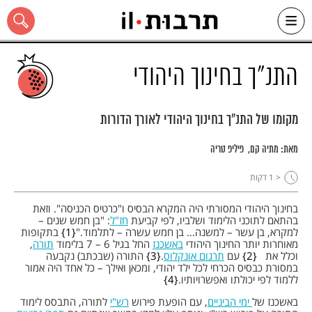
Ski
t
conten
התנ"ך בחינוך היהודי
מקומו של התנ"ך בחינוך היהודי לאורך הדורות
כל האתר
מאת:
מתיה קם
פיליפ טריה
< 1
דקות
בחינוך היהודי המסורתי היה המקרא הבסיס ו"כרטיס הכניסה". וזאת
בהתאם לתוכני הלימוד ושלביו, לפי קביעת
חז"ל
: "בן חמש שנים –
למקרא, בן עשר – למשנה… בן חמש עשרה – לתלמוד."
1
בתקופות
מאוחרות יותר החינוך היהודי
באשכנז
החל בגיל 6 – 7 בלימוד
תורה
,
וכלל את
2
עם
תרגום אונקלוס
.
3
התורה (שבכתב) נקבעה
במסורת כבסיס הכרחי לכל ילד יהודי, ומכאן ואילך – כל אחד היה אמור
ללמוד לפי יכולתו ואפשרויותיו.
4
באשכנז של
ימי הביניים
, עם הופעת פירוש
רש"י
לתורה, התבסס לימוד