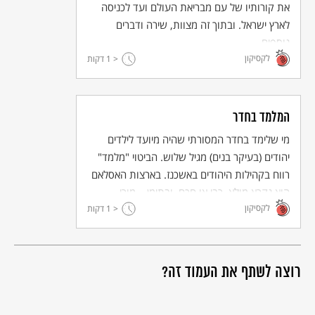
את קורותיו של עם מבריאת העולם ועד לכניסה
לארץ ישראל. ובתוך זה מצוות, שירה ודברים
נוספים.
לקסיקון
< 1
דקות
המלמד בחדר
מי שלימד בחדר המסורתי שהיה מיועד לילדים
יהודים (בעיקר בנים) מגיל שלוש. הביטוי "מלמד"
רווח בקהילות היהודים באשכנז. בארצות האסלאם
הוא נקרא מולא, רבי או חכם, ובתימן – מורי.
לקסיקון
< 1
דקות
רוצה לשתף את העמוד זה?