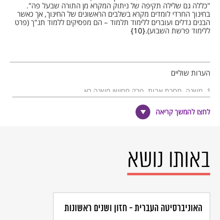
"כללה גם שלילה תקיפה של ניתוק המקרא מן התורה שבעל פה".
בחינוך החרדי לומדים מקרא בשלבים הראשונים של החינוך, אך כאשר
הבנים גדלים ועוברים ללימוד תלמוד – הם מפסיקים ללמוד תנ"ך (פרט
ללימוד פרשת השבוע).
10
הערות שוליים
משנה, מסכת אבות, פרק חמישי משנה כא.
לימוד התורה נפתח בספר ויקרא - ולא בחומש בראשית - מאחר
לחצו להמשך קריאה
שחומש ויקרא עוסק בקרבנות שהם טהורים - וגם הילדים הצעירים -
טהורים. "לפיכך יבואו טהורים ויתעסקו בטהורים" (מדרש תנחומא,
פרשת צו, רמז תעט).
החינוך היהודי בבבל התמקד בלימוד התלמוד - ולא התנ"ך. הקראים
באותו נושא
יצאו נגד גישה זו וקראו להרבות בלימוד מקרא.
"יש זוכה למקרא, ויש זוכה למשנה, ויש לתלמוד, ויש לאגדה - ויש
זוכה לכולם" (ויקרא רבה, פרשה טו).
המהר"ל מפראג (המאה ה- 16) ניסה - ללא הצלחה - לערוך תיקונים
בחינוך היהודי ולהחזיר את לימוד התורה, בלי פירוש רש"י, כבסיס
האוניברסיטה העברית - חזון ושנים ראשונות
החינוך היהודי, וכהמלצת חז"ל.