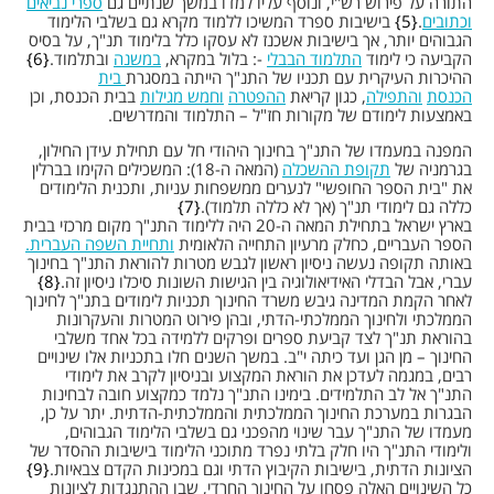
התורה על פירוש רש"י, ונוסף עליו למדו במשך שנתיים גם
ספרי נביאים
וכתובים
.
5
בישיבות ספרד המשיכו ללמוד מקרא גם בשלבי הלימוד
הגבוהים יותר, אך בישיבות אשכנז לא עסקו כלל בלימוד תנ"ך, על בסיס
הקביעה כי לימוד
התלמוד הבבלי
-: בלול במקרא,
במשנה
ובתלמוד.
6
ההיכרות העיקרית עם תכניו של התנ"ך הייתה במסגרת
בית
הכנסת
והתפילה
, כגון קריאת
ההפטרה
וחמש מגילות
בבית הכנסת, וכן
באמצעות לימודם של מקורות חז"ל – התלמוד והמדרשים.
המפנה במעמדו של התנ"ך בחינוך היהודי חל עם תחילת עידן החילון,
בגרמניה של
תקופת ההשכלה
(המאה ה-18): המשכילים הקימו בברלין
את "בית הספר החופשי" לנערים ממשפחות עניות, ותכנית הלימודים
כללה גם לימודי תנ"ך (אך לא כללה תלמוד).
7
בארץ ישראל בתחילת המאה ה-20 היה ללימוד התנ"ך מקום מרכזי בבית
הספר העבריים, כחלק מרעיון התחייה הלאומית
ותחיית השפה העברית.
באותה תקופה נעשה ניסיון ראשון לגבש מטרות להוראת התנ"ך בחינוך
עברי, אבל הבדלי האידיאולוגיה בין הגישות השונות סיכלו ניסיון זה.
8
לאחר הקמת המדינה גיבש משרד החינוך תכניות לימודים בתנ"ך לחינוך
הממלכתי ולחינוך הממלכתי-הדתי, ובהן פירוט המטרות והעקרונות
בהוראת תנ"ך לצד קביעת ספרים ופרקים ללמידה בכל אחד משלבי
החינוך – מן הגן ועד כיתה י"ב. במשך השנים חלו בתכניות אלו שינויים
רבים, במגמה לעדכן את הוראת המקצוע ובניסיון לקרב את לימודי
התנ"ך אל לב התלמידים. בימינו התנ"ך נלמד כמקצוע חובה לבחינות
הבגרות במערכת החינוך הממלכתית והממלכתית-הדתית. יתר על כן,
מעמדו של התנ"ך עבר שינוי מהפכני גם בשלבי הלימוד הגבוהים,
ולימודי התנ"ך היו חלק בלתי נפרד מתוכני הלימוד בישיבות ההסדר של
הציונות הדתית, בישיבות הקיבוץ הדתי וגם במכינות הקדם צבאיות.
9
כל השינויים האלה פסחו על החינוך החרדי, שבו ההתנגדות לציונות