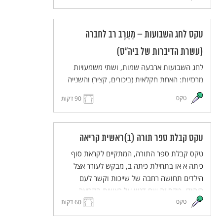
טקס לחג השבועות – מֵעֵרֶב רב לחברה
(עשרת הדיברות של ביה"ס)
לחג השבועות ארבעה שמות, ושתי משמעויות
מרכזיות: האחת חקלאית (ביכורים, קציר) והשנייה
לאומית (מתן תורה). טקס זה שם דגש על
טקס
90 דקות
המשמעות הלאומית, שבה קבוצת אנשים הופכת
לעם באמצעות מסמך מכונן.
טקס קבלת ספר תורה (ב)ראשית קריאה
טקס קבלת ספר התורה, המתקיים לקראת סוף
כיתה א או בתחילת כיתה ב, מבקש לעורר אצל
הילדים תחושה רחבה של שייכות וקשר לעם
היהודי. טקס זה שם דגש על ראשית הקריאה,
טקס
לאחר שהילדים למדו קרוא וכתוב.
60 דקות