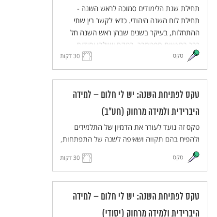
תחילת שנת הלימודים סמוכה לראש השנה -
תחילת לוח השנה היהודי. כדאי לקַשר בין שתי
ההתחלות, בעיקר בשנים שבהן ראש השנה חל
כבר בראשית ספטמבר. בטקס ישולבו יסודות
טקס
מסורתיים מתוך חגי תשרי, ובעיקר מתוך ראש
30 דקות
השנה, באוריינטציה תרבותית ולא דתית. הטקס
יכיל מוטיבים כגון מבט לעבר ולעתיד, פתיחה
ונעילה של שערים, מעבר מקיץ לסתיו, זיכרון ותיקון
טקס לפתיחת השנה: יש לי חלום – למידה
עולם. הטקס מותאם ללמידה היברידית ולמידה
היברידית ולמידה מרחוק (חט"ב)
מרחוק.
טקס זה נועד לעורר את הדמיון של התלמידים
ולהפיח בהם תקווה ושאיפה לשנה של התפתחות,
יוזמה ועשייה. התלמידים והמורים יחלמו על העתיד
טקס
30 דקות
הרחוק ועל העתיד הקרוב, ישתפו זה את זה
בחלומותיהם ויעלו את חלומותיהם במרחב משותף
(ממשי או וירטואלי). הטקס מותאם ללמידה מרחוק
טקס לפתיחת השנה: יש לי חלום – למידה
וללמידה היברידית.
היברידית ולמידה מרחוק (יסודי)