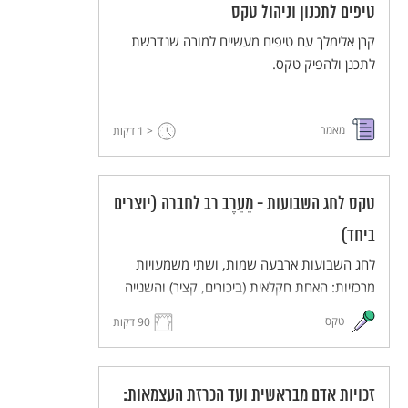
טיפים לתכנון וניהול טקס
קרן אלימלך עם טיפים מעשיים למורה שנדרשת
לתכנן ולהפיק טקס.
מאמר
< 1
דקות
טקס לחג השבועות - מֵעֵרֶב רב לחברה (יוצרים
ביחד)
לחג השבועות ארבעה שמות, ושתי משמעויות
מרכזיות: האחת חקלאית (ביכורים, קציר) והשנייה
לאומית (מתן תורה). טקס זה שם דגש על
טקס
90 דקות
המשמעות הלאומית, ומזמין את הלומדים לחשוב
כיצד נראה רגע מיוחד ונדיר שבו קבוצת אנשים
הופכת לעם.
זכויות אדם מבראשית ועד הכרזת העצמאות: