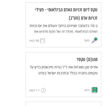
טקס ליום זכויות האדם הבינלאומי - פעילי
זכויות אדם (חט"ב)
ב-10 בדצמבר מציינים ברחבי העולם את יום זכויות
האדם הבינלאומי. מהלך זה של טקס מדגיש את
עשייתם של פעילים למען זכויות האדם.
טקס
90 דקות
מהו(ת) טקס?
איריס סבן מארחת את ד"ר נורית פיינשטיין בדיון על
טקסים בחברה בכלל ובתרבות ישראל בפרט.
וידאו
< 1
דקות