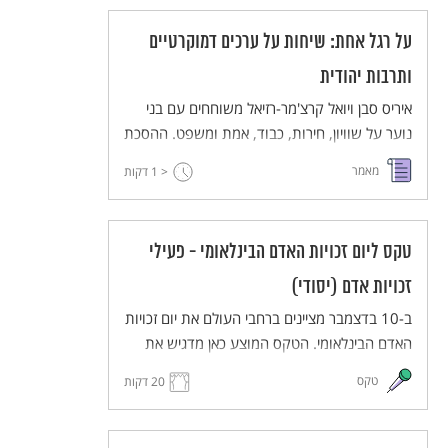
על רגל אחת: שיחות על ערכים דמוקרטיים
ותרבות יהודית
איריס סבן ויואל קרצ'מר-רזיאל משוחחים עם בני
נוער על שוויון, חירות, כבוד, אמת ומשפט. ההסכת
מיועד לשילוב בהוראה בחטיבת הביניים במקצועות
מאמר
< 1
דקות
החברה והרוח, ויש בו חמישה עשר פרקים באורך
של 6-9 דקות.
טקס ליום זכויות האדם הבינלאומי - פעילי
זכויות אדם (יסודי)
ב-10 בדצמבר מציינים ברחבי העולם את יום זכויות
האדם הבינלאומי. הטקס המוצע כאן מדגיש את
העשייה של פעילים למען זכויות אדם. הטקס
טקס
20 דקות
יתקיים בפורמט כיתתי בכיתות בית הספר השונות
(כיתות א-ה), ויעבירו אותו תלמידי כיתות ו לאחר
תהליך של למידת הנושא ותכנון הטקס.