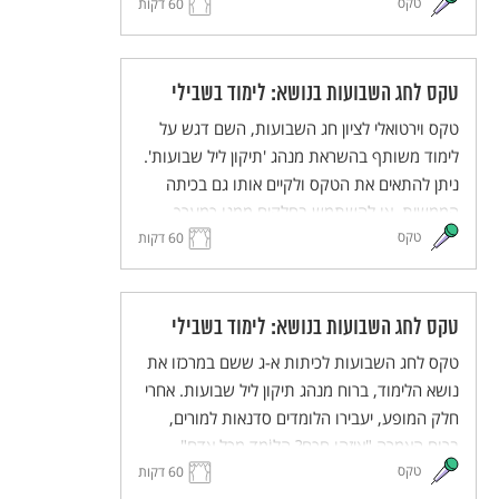
טקס
60 דקות
טקס לחג השבועות בנושא: לימוד בשבילי
טקס וירטואלי לציון חג השבועות, השם דגש על
לימוד משותף בהשראת מנהג 'תיקון ליל שבועות'.
ניתן להתאים את הטקס ולקיים אותו גם בכיתה
הממשית, או להשתמש בחלקים ממנו כמערך
טקס
שיעור ללמידה.
60 דקות
טקס לחג השבועות בנושא: לימוד בשבילי
טקס לחג השבועות לכיתות א-ג ששם במרכזו את
נושא הלימוד, ברוח מנהג תיקון ליל שבועות. אחרי
חלק המופע, יעבירו הלומדים סדנאות למורים,
ברוח האמרה "אֵיזֶהוּ חָכָם? הַלוֹמֵד מִכָּל אָדָם".
טקס
60 דקות