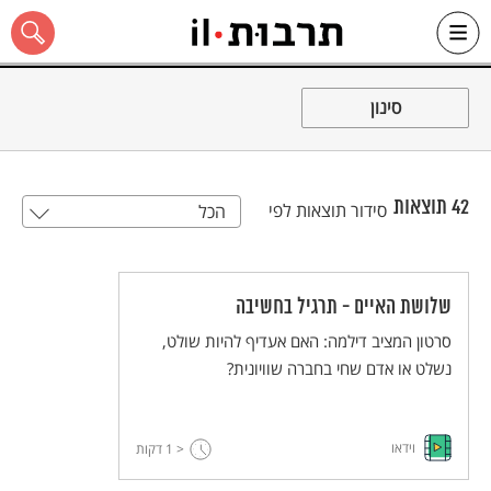
Ski
t
סינון
conten
42
תוצאות
סידור תוצאות לפי
הכל
כל האתר
שלושת האיים - תרגיל בחשיבה
סרטון המציב דילמה: האם אעדיף להיות שולט,
נשלט או אדם שחי בחברה שוויונית?
וידאו
< 1
דקות