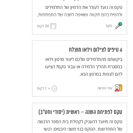
טקס זה נועד לעורר את הדמיון של התלמידים
ולהפיח בהם תקווה ושאיפה לשנה של התפתחות,
יוזמה ועשייה. התלמידים והמורים יחלמו על העתיד
טקס
30 דקות
הרחוק ועל העתיד הקרוב, ישתפו זה את זה
בחלומותיהם ויעלו את חלומותיהם במרחב משותף
(ממשי או וירטואלי). הטקס מותאם ללמידה מרחוק
6 טיפים לצילום וידאו מוצלח
וללמידה היברידית.
ביקשתם מהתלמידים שלכם ליצור סרטון וידאו
במסגרת תהליך הלמידה או עבור טקס? הציעו
להם לצפות בסרטון הבא.
עזר הוראה
< 1
דקות
טקס לפתיחת השנה – ראשית (יסודי וחט"ב)
טקס זה מיועד להעניק לקהילת בית הספר הרגשה
של התחדשות. הטקס בנוי משני היבטים: רגשי