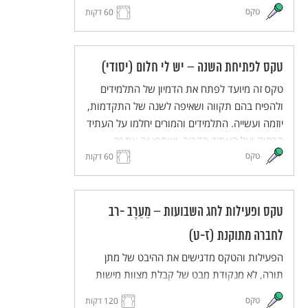
טקס
בחלומותיהם ויעלו את חלומותיהם על הבמה.
60 דקות
טקס לפתיחת השנה – יש לי חלום (יסודי)
טקס זה מיועד לפתח את הדמיון של התלמידים
ולהפיח בהם תקווה ושאיפה לשנה של התקדמות,
יוזמה ועשייה. התלמידים והמורים יחלמו על העתיד
הרחוק ועל העתיד הקרוב, ישתפו זה את זה
טקס
בחלומותיהם ויעלו את חלומותיהם על הבמה.
60 דקות
טקס ופעילות לחג השבועות – מֵעֵרֶב -רב
לחברה מתוקנת (ז-ט)
הפעילות והטקס מדגישים את ההיבט של מתן
תורה, לא מנקודת מבט של קבלת מצוות מישות
עליונה אלא מנקודת מבט סוציולוגית-לאומית.
טקס
120 דקות