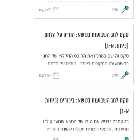
השנה בפרט, באוריינטציה תרבותית ולא דתית.
טקס
60 דקות
טקס לחג השבועות בנושא: הודיה על הלחם
(כיתות א-ג)
טקס זה שם במרכזו את ההיבט החקלאי של החג
במשמעותו המקורית ביותר - הודיה על הלחם.
הטקס כולל פעילות של הכנת לחם.
טקס
90 דקות
טקס לחג השבועות בנושא: ביכורים (כיתות
א-ג)
בטקס זה נדגיש את טובו של הטבע שמעניק לנו
מפירותיו, ונוסיף ביכורים משלנו שאינם בהכרח
ביכורי חקלאות.