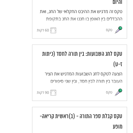
והיום
טקס זה מדגיש את ההיבט החקלאי של החג, ואת
ההבדלים בין האופן בו חגגו את החג בתקופת
המשנה לבין האופן בו חגגו אותו החל משנות
טקס
60 דקות
ה-20 של המאה ה-20.
טקס לחג השבועות: בין תורה לחסד (כיתות
ז-ט)
הצעה לטקס לחג השבועות המדגיש את הציר
העובר בין תורה לבין חסד, ובין שני סיפורים
מקראיים: מעמד הר סיני ומגילת רות. הטקס משלב
טקס
90 דקות
הצגה ודיבייט.
טקס קבלת ספר התורה - (ב)ראשית קריאה-
מופע