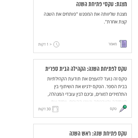
מצגת: טקסי פתיחת השנה
הטקס מותאם ללמידה מרחוק, וניתן להתאימו גם
ללמידה בכיתה.
מצגת שליוותה את המפגש "פותחים את השנה
קצת אחרת".
מאמר
< 1
דקות
טקס לפתיחת השנה: הקהילה הבית ספרית
טקס זה נועד להעצים את תודעת הקהילתיות
בבית הספר. הטקס ידגיש את השיתוף בין
התלמידים למורים, ובינם לבין עובדי המנהלה,
האחזקה והאבטחה ונציגי ההורים, ויחזק את
טקס
30 דקות
תחושת השייכות והאחריות המשותפת. הטקס
מותאם ללמידה מרחוק וללמידה היברידית.
טקס פתיחת שנה: ראש השנה