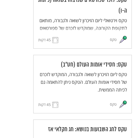
טקס: לזכר ספורטאים שנרצחו בשואה (כיתות
ה-ו)
טקס וירטואלי ליום הזיכרון לשואה ולגבורה, מותאם
לתקופת הקורונה, שמוקדש לזכרם של ספורטאים
שנרצחו בשואה. תוכנן כטקס וירטואלי, אך ניתן
טקס
45 דקות
להתאימו להעברה בכיתה הממשית.
טקס: חסידי אומות העולם (חט"ב)
טקס ליום הזיכרון לשואה ולגבורה, המוקדש לזכרם
של חסידי אומות העולם. הטקס ניתן להתאמה גם
לכיתה הממשית.
טקס
45 דקות
טקס לחג השבועות בנושא: חג חקלאי אז