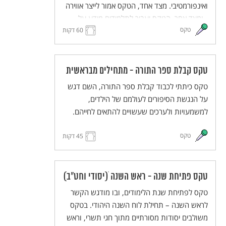
ואינפורמטיבי. מצד אחד, הטקס אמור לייצר אווירה
- ומצד אחר, הטקס יעביר לתלמידים מידע על
טקס
60 דקות
חידושים בנוף בית הספר בשנה הקרובה וייצור
ציפייה לקראת חידושים אלו.
טקס קבלת ספר התורה - מתחילים מבראשית
טקס כיתתי לכבוד קבלת ספר התורה, השם דגש
על הנגשת הסיפורים לעולמם של הילדים,
למשמעויות ולערכים שעשויים להתאים לחייהם.
טקס
45 דקות
טקס פתיחת שנה - ראש השנה ׁ(יסודי וחט"ב)
טקס לפתיחת שנת הלימודים, ובו מודגש הקשר
לראש השנה – תחילת לוח השנה היהודי. בטקס
משולבים יסודות מסורתיים מתוך חגי תשרי, וראש