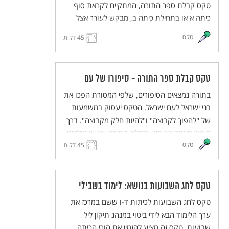
טקס קבלת ספר התורה, המתקיים לקראת סוף
כיתה א או בתחילת כיתה ב, מבקש לעורר אצל
הילדים תחושה רחבה של שייכות וקשר לעם
טקס
45 דקות
היהודי. טקס זה שם דגש על ראשית הקריאה,
לאחר שהילדים למדו קרוא וכתוב.
טקס קבלת ספר התורה - סיפורו של עם
בתורה נמצאים הסיפורים, שלפי המסורת הפכו את
בני ישראל לעם ישראל. הטקס יעסוק במשמעות
של "להפוך לקבוצה" ו"להיות חלק מקבוצה". דרך
סיפור מעמד הר סיני וקבלת התורה יפגשו הילדים
טקס
גם את עצמם בקבוצה שלהם.
45 דקות
טקס לחג השבועות בנושא: לימוד בשבילי
טקס לחג השבועות לכיתות ד-ו ששם במרכז את
ערך הלימוד הבא לידי ביטוי במנהג תיקון ליל
שבועות. טקס זה מציע להזמין את הורי הכיתה