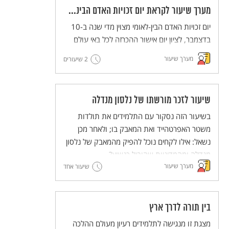
מערך שיעור לקראת יום זכויות האדם הבינ...
יום זכויות האדם הבין-לאומי מצוין מדי שנה ב-10
בדצמבר, לציון יום אישור ההכרזה לכל באי עולם
בדבר זכויות האדם. ההכרזה, שאומצה על ידי
מערך שיעור
2 שיעורים
העצרת הכללית של האו"ם בשנת 1948, מפרטת
את זכויות האדם הטבעיות המגיעות לכל אדם
באשר הוא אדם. מערך השיעור עוקב אחר
שיעור לזכר מורשתו של נלסון מנדלה
התפתחות הרעיון של זכויות האדם מהתנ"ך ועד
הכרזת העצמאות של מדינת ישראל.
בשיעור הזה נסקור עם התלמידים את תולדות
משטר האפרטהייד ואת המאבק בו; ולאחר מכן
נשאל: אילו לקחים נוכל להפיק מהמאבק של נלסון
מַנְדֶלָה ומהמדיניות שהוביל כנשיא?
מערך שיעור
שיעור אחד
בין תורה לדרך ארץ
מצגת זו מנגישה לתלמידים רעיון מעולם ההלכה