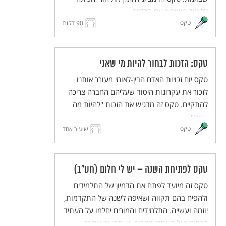
ללימוד משותף עם הילדים.
טקס
90 דקות
טקס: הזכות לבחור להיות מי שאני
טקס יום זכויות האדם הבין-לאומי מעורר אותנו
לזכור את עקרונות היסוד שעליהם החברה צריכה
להתקיים. טקס זה מדגיש את הזכות "להיות מה
שאני".
טקס
שיעור אחד
טקס לפתיחת השנה – יש לי חלום (חט"ב)
טקס זה מיועד לפתח את הדמיון של התלמידים
ולהפיח בהם תקווה ושאיפה לשנה של התקדמות,
יוזמה ועשייה. התלמידים והמורים יחלמו על העתיד
הרחוק ועל העתיד הקרוב, ישתפו זה את זה