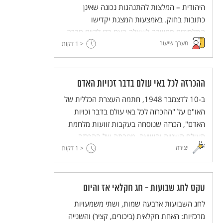
היהודית – המלצות להתנהגות נכונה שאינן
כתובות בחוק. באמצעות המצגת יקדישו
התלמידים מחשבה לשאלה האם כדי לקיים חברה
מערך שיעור
< 1
טובה צריך להיות רק אזרחים שומרי חוק, או שמא
דקות
רצוי גם לעשות דברים לפנים משורת הדין.
ההכרזה לכל באי עולם בדבר זכויות האדם
ב-10 לדצמבר 1948, חתמה העצרת הכללית של
האו"ם על "ההכרזה לכל באי עולם בדבר זכויות
האדם", הכרזה שנוסחה בעקבות זוועות מלחמת
העולם השנייה והשואה. מטרתה של ההכרזה
יצירה
< 1
לנסח את עקרונות היסוד שעליהם חייבת להיות
דקות
מושתתת חברה אנושית, והיא מציגה את זכויות
האדם הטבעיות שיש לכל אדם מעצם היותו אדם,
אשר כל מדינה חייבת לכבדן.
טקס לחג שבועות - חג חקלאי אז והיום
לחג השבועות ארבעה שמות, ושתי משמעויות
מרכזיות: האחת חקלאית (ביכורים, קציר) והשנייה