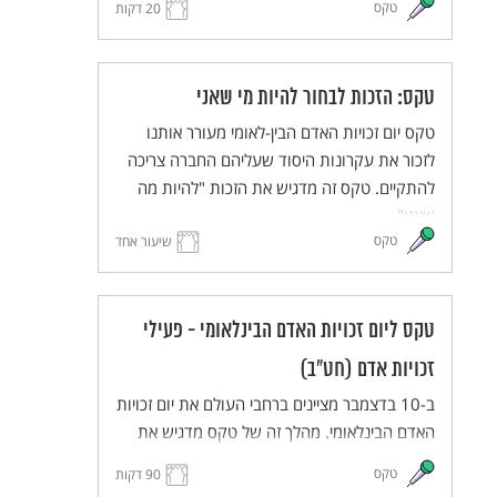
טקס
20 דקות
יתקיים בפורמט כיתתי בכיתות בית הספר השונות
(כיתות א-ה), ויעבירו אותו תלמידי כיתות ו לאחר
תהליך של למידת הנושא ותכנון הטקס.
טקס: הזכות לבחור להיות מי שאני
הטקס מותאם ללמידה מרחוק, וניתן להתאימו גם
ללמידה בכיתה.
טקס יום זכויות האדם הבין-לאומי מעורר אותנו
לזכור את עקרונות היסוד שעליהם החברה צריכה
להתקיים. טקס זה מדגיש את הזכות "להיות מה
שאני".
טקס
שיעור אחד
טקס ליום זכויות האדם הבינלאומי - פעילי
זכויות אדם (חט"ב)
ב-10 בדצמבר מציינים ברחבי העולם את יום זכויות
האדם הבינלאומי. מהלך זה של טקס מדגיש את
עשייתם של פעילים למען זכויות האדם.
טקס
90 דקות