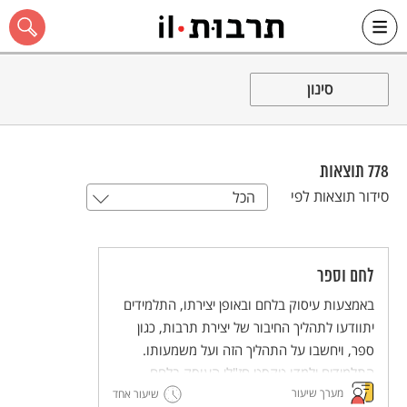
Ski
t
סינון
conten
778
תוצאות
כל האתר
סידור תוצאות לפי
הכל
לחם וספר
באמצעות עיסוק בלחם ובאופן יצירתו, התלמידים
יתוודעו לתהליך החיבור של יצירת תרבות, כגון
ספר, ויחשבו על התהליך הזה ועל משמעותו.
התלמידים ילמדו טקסט חז"לי העוסק בלחם
מערך שיעור
ובתהליך הכנתו כדימוי ויְפתחו את היכולת לעסוק
שיעור אחד