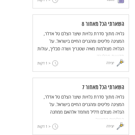
אולם מאז שחיבור זה ראה אור, מפירים תלמידיו
ומפרשיו את הוראתו ללא הרף. ד"ר מיכה גודמן,
המשלים בימים אלו את הספר הראשון בעברית
העוסק כולו במורה נבוכים, מסביר מדוע בחר גם
השארתי הכל מאחור 8
הוא לנסות ולחשוף את סודותיו
גלויה מתוך סדרת גלויות שיצר הצלם טל אדלר,
המציגה פליטים ומהגרים החיים בישראל. על
הגלויה מצולמות מאיה שטנריך ושרה סבליך, עולות
חדשות מבלגרד.
יצירה
< 1
דקות
השארתי הכל מאחור 7
גלויה מתוך סדרת גלויות שיצר הצלם טל אדלר,
המציגה פליטים ומהגרים החיים בישראל. על
הגלויה מצולם ח'ליל מוחמד אלהאם ממחנה
הפליטים דהיישה.
יצירה
< 1
דקות