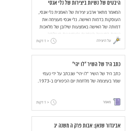
היבטים של נשיות ביצירות של נלי אגסי
המאמר מתאר ארבע יצירות של האמנית נלי אגסי,
העוסקות בדמות האישה. נלי אגסי מעצימה את
דמותה של האישה באמצעות שילובן של מלאכות
נשיות במעשה האמנות ובאמצעות פעולתה
על היצירה
< 1
במרחב והשפעתה עליו. מאידך, היא מעלה סוגיות
דקות
בעלות אופי ביקורתי הנוגעות למעמדה ולמצבה
של האישה בחברה.
כתב היד של השיר "לו יהי"
כתב היד של השיר "לו יהי" שנכתב על ידי נעמי
שמר בעיצומה של מלחמת יום הכיפורים ב-1973.
מאמר
< 1
דקות
אביגדור שנאן: אבות פרק ה משנה יג