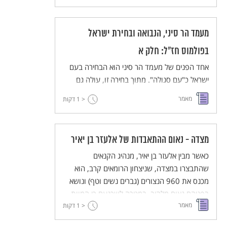
מעמד הר סיני, הנבואה ובחירת ישראל
בפולמוס חז"ל: חלק א
אחד הפנים של מעמד הר סיני הוא הבחירה בעם
ישראל כ"עם סגולה". מתוך בחירה זו, עולה גם
נושא הנבואה, שיוחדה לעם ישראל. המאמר עוסק
מאמר
< 1
דקות
בפולמוס של חז"ל עם העולם הנוצרי והעולם
הפגני על נושאים אלו. חלק זה של המאמר דן
באופיה של התגלות ה' במעמד הר סיני, כפי
מצדה - נאום ההתאבדות של אלעזר בן יאיר
שמתבטא במקרא עצמו ובמדרש הפרשני.
כאשר מבין אלעזר בן יאיר, מנהיג הקנאים
שהתבצרו במצדה, שניצחון הרומאים קרב, הוא
מכנס את 960 הנצורים (גברים נשים וטף) ונושא
בפניהם נאום מלהיב, במטרה לשכנעם כי המוות
מאמר
< 1
בהתאבדות היא הדרך הנכונה מכל הדרכים במצב
דקות
אליו נקלעו.