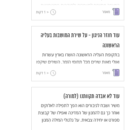
המאמר מתייחס למאמרים ולחוקרות פמיניסטיות
מאמר
< 1
של ספרות חז"ל ולמשמעויות העולות מקריאתן.
דקות
כמו כן, מציגה המחברת קריאה פמיניסטית של
משנת סוטה ג ד, המתבססת, לדעת המחברת, על
'מתודות קבילות לגמרי בלימוד אקדמי של תלמוד'.
עוד חוזר הניגון - על שירת המושבות בעליה
הראשונה
בתקופת העליה הראשונה הושרו בארץ עשרות
ואולי מאות שירים מכל תחומי הזמר. השירים שיקפו
את הרכבה המגוון של האוכלוסייה ולא היה להם
מאמר
< 1
דקות
מכנה משותף אחד. המאמר מתרכז בשירי
חיבת-ציון ומראה שרק מיעוט מהשירים הגיע לארץ,
ולכל מושבה היה רפרטואר מוסיקלי משלה.
עוד לא אבדה תקוותנו (למורה)
משיר ושבח לגיבורים הוא הפך לתפילה לאלוקים
ואחר כך גם להמנון של המדינה ואפילו של קבוצת
ספורט או יחידה צבאית. על גלגולי המילה הִמנון