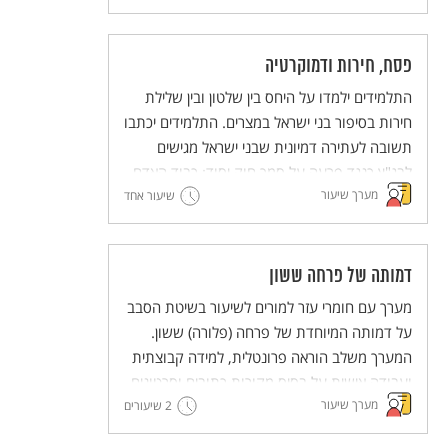
בדימויים. מתוך כך יעשירו התלמידים את הבנתם
לגבי חג השבועות.
פסח, חירות ודמוקרטיה
התלמידים ילמדו על היחס בין שלטון ובין שלילת
חירות בסיפור בני ישראל במצרים. התלמידים יכתבו
תשובה לעתירה דמיונית שבני ישראל מגישים
לבג"ץ כנגד פרעה על סמך חוק יסוד: כבוד האדם
מערך שיעור
וחירותו.
שיעור אחד
המערך כולל עבודה במליאה, עבודה בקבוצות
וסיכום במליאה.
דמותה של פרחה ששון
מערך עם חומרי עזר למורים לשיעור בשיטת הסבב
על דמותה המיוחדת של פרחה (פלורה) ששון.
המערך משלב הוראה פרונטלית, למידה קבוצתית
ועבודה אישית על בסיס מקורות כתובים וסרטונים.
מערך שיעור
2 שיעורים
מסדרת מערכי השיעור המדגימים שיטות הוראה
חדשניות והמלוות יחידות ללימוד עצמי של