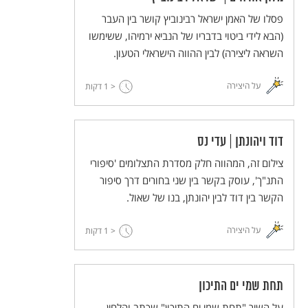
פסלו של האמן ישראל רבינוביץ קושר בין העבר
(הבא לידי ביטוי בדבריו של הנביא ירמיהו, ששימשו
השראה ליצירה) לבין ההווה הישראלי הטעון.
על היצירה
< 1
דקות
דוד ויהונתן | עדי נס
צילום זה, המהווה חלק מסדרת התצלומים 'סיפורי
התנ"ך', עוסק בקשר בין שני בחורים דרך סיפור
הקשר בין דוד לבין יהונתן, בנו של שאול.
על היצירה
< 1
דקות
תחת שמי ים התיכון
על השיר "תחת שמי ים התיכון" שכתב והלחין