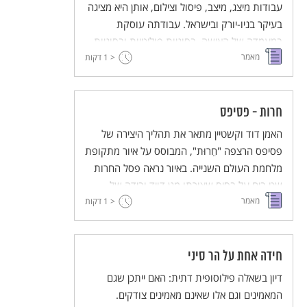
עבודות מיצג, מיצב, פיסול וצילום, אותן היא מציגה
בעיקר בניו-יורק ובישראל. עבודתה עוסקת
במעמדה של האישה, בסוגיות פוליטיות ובסוגיות
מאמר
< 1
הנוגעות ליחס בין האדם לבין הטבע והסביבה.
דקות
יצירותיה כוללות גם התייחסויות רבות לטקסטים
יהודיים ולמסורת היהודית.
חרות - פסיפס
האמן דוד וקשטיין מתאר את תהליך היצירה של
פסיפס הרצפה "חֵרוּת", המבוסס על איור מתקופת
מלחמת העולם השנייה. באיור נראה פסל החרות
שט בים על בסיס שצורתו מגן דויד ובידה של
מאמר
הדמות חרב במקום הלפיד. את הפסיפס יצר
< 1
דקות
וקשטיין יחד עם 120 תלמידים מארבע התחנות
לאמנות עכשווית שמופעלות באופקים, רמלה,
נצרת וראשל"צ.
חידה אחת על הר סיני
דיון בשאלה פילוסופית דתית: האם ייתכן שגם
המאמינים וגם אלו שאינם מאמינים צודקים.