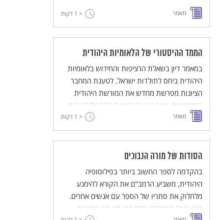
הוא מסביר את מעמד הר סיני לאור שיטתו זו.
מאמר
< 1
דקות
בהמשך מובאים דברי פרשי הרמב"ם המציגים
גישות נוספות ושונות בסוגיה.
הממד ההיסטורי של הלאומיות היהודית
במאמר דיון בשאלת הרציפות והחידוש בלאומיות
היהודית ביחס לתולדות ישראל. לטענת המחבר
הציונות מפרשת מחדש את המורשת היהודית
ההיסטורית. מצב זה שבו קיימים במקביל רציפות
מאמר
< 1
וחידוש אינו ייחודי ללאומיות היהודית והוא קיים גם
דקות
בתנועות הלאומיות של עמי אירופה. גיבושה של
זהות לאומית נזקק לחומרים מן העבר והמאמר
מביא דוגמאות לזיקה הציונית אל העבר.
הסודות של מורה הנבוכים
בהקדמה לספר החשוב ביותר בפילוסופיה
היהודית, משביע הרמב"ם את הקורא להימנע
מלחלוק את סתריו של הספר עם אנשים אחרים.
בכך קיווה הרמב"ם שלתורתו לא יהיו מתווכים.
מאמר
< 1
דקות