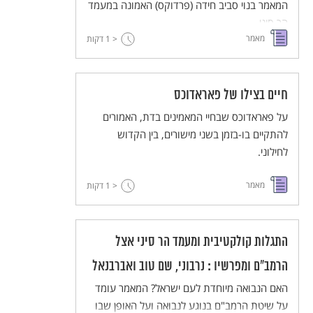
המאמר בנוי סביב חידה (פרדוקס) האמונה במעמד
הר סיני.
מאמר
< 1
דקות
חיים בצילו של פאראדוכס
על פאראדוכס שבחיי המאמינים בדת, האמורים
להתקיים בו-בזמן בשני מישורים, בין הקדוש
לחילוני.
מאמר
< 1
דקות
התגלות קולקטיבית ומעמד הר סיני אצל
הרמב"ם ומפרשיו : נרבוני, שם טוב ואברבנאל
האם הנבואה מיוחדת לעם ישראל? המאמר עומד
על שיטת הרמב"ם בנוגע לנבואה ועל האופן שבו