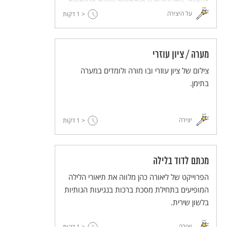
השנייה. שָלֵו יצר מעין מיתולוגיה ציונית פנטסטית
על היצירה
< 1
שמאכלסות אותה דמויות גדולות-מהחיים של דור
דקות
המייסדים. הספר מלווה את חלום ההתיישבות ואת
התפוררותו האטית המתבטאת בהזדקנותם של
המייסדים ובמותם.
מערה / ציון עוזרי
צילום של ציון עוזרי ובו מורה ולומדים במערה
בתימן.
יצירה
< 1
דקות
מכתם לדוד בלילה
הפרוייקט של ליאורה כהן מלווה את תיאורי הלילה
המופיעים בתחילת מסכת ברכות בנגיעות הגותיות
בלשון שירית.
יצירה
< 1
דקות