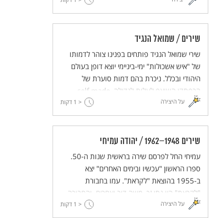
שירים / שמואל הנגיד
שירי שמואל הנגיד פותחים בפנינו צוהר לדמותו
של "איש אשכולות" ימי-ביניימי יוצא דופן בעולם
היהודי ובכלל. ניכרת בהם דמות סוערת של
הרפתקן השואף לעלות לגדוּלה, self made
על היצירה
< 1
man. על אף תהפוכות הזמן הוא הצליח ונעשה
דקות
למשנה לשני מלכים מוסלמים, ואף היה לרב
ול"נגיד" – ראש היהודים בזמנו.
שירים 1948–1962 / יהודה עמיחי
עמיחי החל לפרסם שירה בראשית שנות ה-50.
ספרו הראשון "עכשיו ובימים האחרים" יצא
ב-1955 בהוצאת "לקראת". עמו בחבורת
"לקראת" היו נתן זך, משה דור ואחרים, והחבורה
על היצירה
חוללה מהפכה בשירה העברית באותו עשור.
< 1
דקות