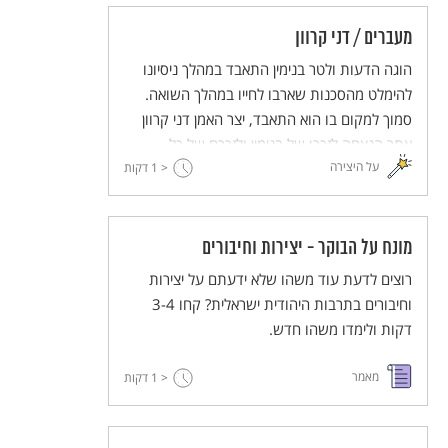
השיטות הללו (פלפ"ל - פעילות פדגוגית לימודית
למורים).
מעברים / דני קרוון
הוגה הדעות ולטר בנימין התאבד במהלך ניסיונו
להימלט מהסכנות שארבו לחייו במהלך השואה.
סמוך למקום בו הוא התאבד, יצר האמן דני קרוון
אתר הנצחה לזכרו של בנימין ולזכרם של כל
על היצירה
< 1
הפליטים שנאלצו להימלט מאימת המשטר הנאצי.
דקות
מונח על הבוקר - יצירות וחיבורים
רוצים לדעת עוד משהו שלא ידעתם על יצירות
וחיבורים בתרבות היהודית ישראלית? קחו 3-4
דקות ולימדו משהו חדש.
מאמר
< 1
דקות