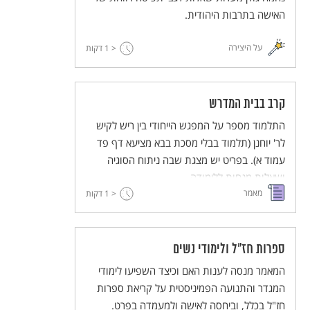
האישה בתרבות היהודית.
על היצירה
< 1
דקות
קרב בבית המדרש
התלמוד מספר על המפגש הייחודי בין ריש לקיש
לר' יוחנן (תלמוד בבלי מסכת בבא מציעא דף פד
עמוד א). בפריט יש מצגת שבה ניתוח הסוגיה
ושאלות מנחות ללימודה.
מאמר
< 1
דקות
ספרות חז"ל ולימודי נשים
המאמר מנסה לענות האם וכיצד השפיעו לימודי
המגדר והתנועה הפמיניסטית על קריאת ספרות
חז"ל בכלל, וביחסה לאישה ולמעמדה בפרט.