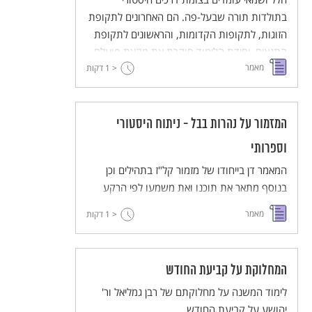
בתולדות תורה שבעל-פה. הם האחרונים לתקופת
הזוגות, לתקופות הקדומות, והראשונים לתקופת
התנאים. יחידת הלימוד סוקרת את מקצת פועלם
מאמר
< 1
של הלל ושמאי בעיקר בפן ההלכתי , ומראה כי יש
דקות
במפעלם גם המשך של מה שקדם להם וגם
חידוש.
המזמור על נהרות בבל - ניתוח היסטורי
וספרותי
המאמר דן בייחודו של מזמור קל"ז בתהילים וכן
בנוסף מתאר את תוכנו ואת משמעו לפי הרקע
ההיסטורי לכתיבתו: חורבן ירושלים וגלות בבל.
מאמר
< 1
דקות
המחלוקת על קביעת החודש
לימוד המשנה על מחלוקתם של רבן גמליאל ור'
יהושע על קביעת החודש