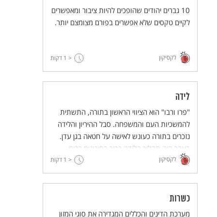
10 גברים יהודים שהופכים להיות ציבור ומאפשרים
לקיים טקסים שלא אפשרים בפורם מצומצם יותר.
לקסיקון
< 1
דקות
לידה
"פרו ורבו" הוא הציווי הראשון בתורה, התשתית
להמשכיות העם והמשפחה. סבל ההיריון והלידה
נזכרים בתורה כעונש לאישה על חטאה בגן עדן.
בעבר היה תהליך הלידה כרוך בסיכונים רבים,
לקסיקון
< 1
ומכאן הסגולות והטקסים שהתפתחו לשמירה על
דקות
היולדת והרך הנולד.
כשרות
מערכת הדינים והכללים המגדירה את סוגי המזון