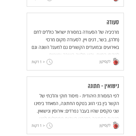
סעודה
מרכיביה של הסעודה במסורת ישראל כוללים לחם
(חלה), בשר, דגים ויין. לסעודה מקום מרכזי
באירועים ובמועדים הקשורים גם למעגל השנה וגם
לטקסי החיים, והיא מלווה בשירה ופיוטים.
לקסיקון
< 1
דקות
נישואין - חתונה
לפי המסורת היהודית - מיסוד חוקי והלכתי של
הקשר בין בני הזוג בטקס החתונה, המאחד בימינו
שני טקסים שהיו בעבר נפרדים: אירוסין ונישואין.
חגיגות החתונה במנהגי העדות מתחילות לפני
לקסיקון
החתונה ונמשכות שבעה ימים לאחריה.
< 1
דקות