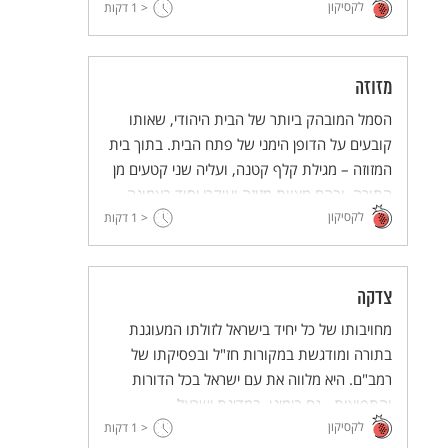
לקסיקון
< 1
למציאות ימינו ולערכי השוויון נוספו עליה הסכמי
דקות
קדם נישואין וממון.
מזוזה
הסמל המובהק ביותר של הבית היהודי, שאותו
קובעים על הדופן הימני של פתח הבית. בתוך בית
המזוזה – מגילת קלף קטנה, ועליה שני קטעים מן
התורה, ובהם מצוות מזוזה ועיקרי יסוד באמונה.
לקסיקון
< 1
דקות
צדקה
מחויבותו של כל יחיד בישראל לזולתו המעוגנת
בתורה ומודגשת במקורות חז"ל ובפסיקתו של
רמב"ם. היא מלווה את עם ישראל בכל הדורות
והתפוצות - גם בימינו, במדינת ישראל.
לקסיקון
< 1
דקות