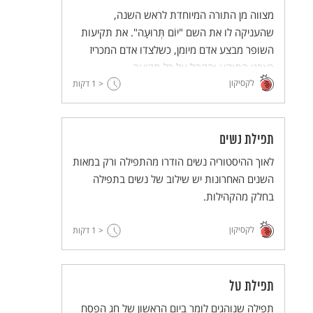
מצווה מן התורה המיוחדת לראש השנה,
שהעניקה לו את השם "יוֹם תְּרוּעָה". את תקיעות
השופר מבצע אדם מיומן, כשלצדו אדם המכריז
באוזני התוקע והקהל על כל תקיעה.
לקסיקון
< 1
דקות
תפילת נשים
לאוך ההיסטוריה נשים הודרו מהתפילה ורק במאות
השנים האחרונות יש שילוב של נשים בתפילה
בחלק מהקהילות.
לקסיקון
< 1
דקות
תפילת טל
תפילה שנוהגים לומר ביום הראשון של חג הפסח