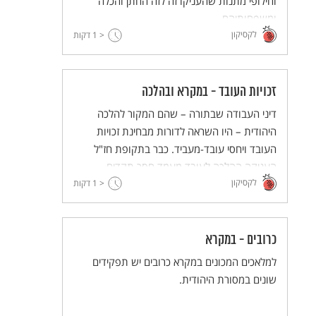
וחילופי מתנות שהעניקו זה לזה החתן והכלה
ומשפחותיהם.
לקסיקון
< 1
דקות
זכויות העובד - במקרא ובהלכה
דיני העבודה שבתורה – שהם המקור להלכה
היהודית – היו השראה לדורות מבחינת זכויות
העובד ויחסי עובד-מעביד. כבר בתקופת חז"ל
העניקה ההלכה לעובד מעמד חסר תקדים
לקסיקון
< 1
בהשוואה למערכת המשפט שהייתה נהוגה בעולם
דקות
העתיק.
כרובים - במקרא
למלאכים המכונים במקרא כרובים יש תפקידים
שונים במסורת היהודית.