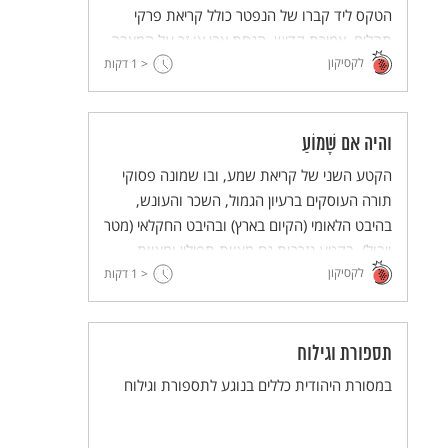
הטקס ליד קברו של הנפטר כולל קריאת פרקי
תהלים, אמירת קדיש, הנחת אבן או זר על המצבה
לקסיקון
והדלקת נר.
< 1
דקות
והיה אם שָׁמוֹעַ
הקטע השני של קריאת שמע, ובו שמונה פסוקי
תורה העוסקים ברעיון הגמול, השכר והעונש,
בהיבט הלאומי (הקיום בארץ) ובהיבט החקלאי (מטר
ויבול). בקטע נזכרות גם מצוות תפילין ומצוות
לקסיקון
מזוזה.
< 1
דקות
תספורת וגילוח
במסורת היהודית כללים בנוגע לתספורת וגילוח