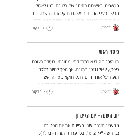
הכשרים. ראשיתה בהיתר שקיבלו נח ובניו לאכול
מבשר בעלי החיים, המשכו בחוקי התורה שהגדירו
את האסור והמותר, ובהם איסור אכילת בשר וחלב,
לקסיקון
< 1
וסייגים שנוספו במהלך הדורות (כגון: כלים וכיורים
דקות
נפרדים).
כיסוי ראש
תו היכר ליהודי אורתודוקסי ומסורתי (בעיקר בצורת
כיפה), שאינו נזכר בתורה, אך הפך לחיוב הלכתי
ומעיד על אורח חיים דתי. דווקא כיסוי הראש
לאישה מעוגן בתורה, אך לפי ההלכה חל רק על
לקסיקון
נשים נשואות, ובימינו לא כל הנשים הדתיות
< 1
דקות
הנשואות מכסות את ראשן.
יום השנה - יום הזיכרון
התאריך העברי שבו מציינים את יום הפטירה
(ביידיש - "יאָרצייט", בפי עדות המזרח - נחלה).