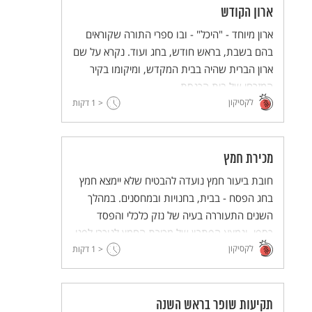
ארון הקודש
ארון מיוחד - "היכל" - ובו ספרי התורה שקוראים
בהם בשבת, בראש חודש, בחג ועוד. נקרא על שם
ארון הברית שהיה בבית המקדש, ומיקומו בקיר
המזרחי של בית הכנסת.
לקסיקון
< 1
דקות
מכירת חמץ
חובת ביעור חמץ נועדה להבטיח שלא יימצא חמץ
בחג הפסח - בבית, בחנויות ובמחסנים. במהלך
השנים התעוררה בעיה של נזק כלכלי והפסד
כספי, ונמצא הפתרון של מכירת החמץ לנוכרי לפני
לקסיקון
החג. מכאן היתר מכירת חמץ בימינו.
< 1
דקות
תקיעות שופר בראש השנה