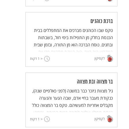
ברכת כוהנים
טקס שבו הכוהנים מברכים את המתפללים בבית
הכנסת בחלק מן התפילות בימי חול, בשבתות
ובחגים. נוסח הברכה הוא מן התורה, ובזמן שבית
המקדש היה קיים, היה הטקס מתקיים מדי יום
לקסיקון
ביומו.
< 1
דקות
בר מצווה ובת מצווה
גיל מצוות ניזכר כבר במשנה (לפני כאלפיים שנה),
כנקודת מעבר בחיי אדם, שבה הנער והנערה
מקבלים אחריות למעשיהם. טקס בר המצווה כולל
הנחת תפילין ועלייה לתורה בבית הכנסת, ובימינו
לקסיקון
< 1
יש קהילות רבות (כולל אורתודוקסיות) שבהן גם
דקות
נערות עולות לתורה.