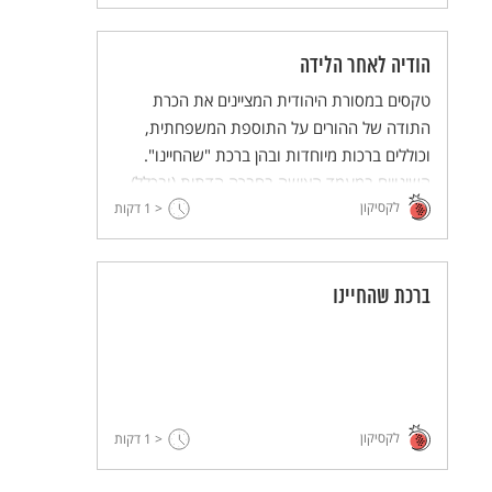
הודיה לאחר הלידה
טקסים במסורת היהודית המציינים את הכרת
התודה של ההורים על התוספת המשפחתית,
וכוללים ברכות מיוחדות ובהן ברכת "שהחיינו".
השינויים במעמד האישה בחברה הדתית (ובכלל)
לקסיקון
< 1
השפיעו גם על טקסי ההודיה ועל מקומה של האֵם
דקות
בטקסים אלו.
ברכת שהחיינו
לקסיקון
< 1
דקות