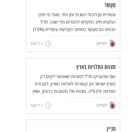
מַעֲשֵׂר
עשירית מן היבול השנתי ומן החי, שעל פי חוקי
המקרא חייב החקלאי להפריש מדי שנה. חז"ל
הנהיגו גם מַעֲשֵׂר כספים: הַפְרָשַׁת עשירית (10%)
מן ההכנסה השנתית לצדקה, לנזקקים.
לקסיקון
< 1
דקות
מצוות התלויות בארץ
שם שהעניקו חז"ל למצוות שאפשר לקיים רק
בארץ ישראל והן קשורות לאדמת הארץ, לעבודת
האדמה וליבוליה. מצוות אלו מעוגנות ברעיון, שאין
לעם ישראל אדנות על הארץ.
לקסיקון
< 1
דקות
מניין