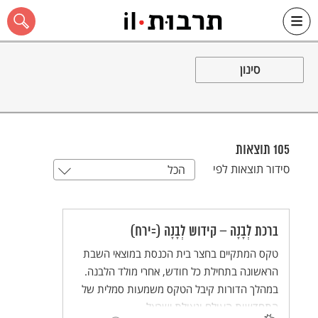
Ski
t
סינון
conten
כל האתר
105
תוצאות
סידור תוצאות לפי
הכל
ברכת לְבָנָה – קידוש לְבָנָה (=ירח)
טקס המתקיים בחצר בית הכנסת במוצאי השבת
הראשונה בתחילת כל חודש, אחרי מולד הלבנה.
במהלך הדורות קיבל הטקס משמעות סמלית של
התחדשות העולם וגאולת ישראל.