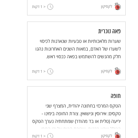
לקסיקון
לכוהן.
< 1
דקות
פאה נוכרית
שערות מלאכותיות או טבעיות שנארגות לכיסוי
לשערו של האדם, במאות השנים האחרונות נהגו
חלק מהנשים להשתמש בפאה ככסוי ראש.
לקסיקון
< 1
דקות
חופה
הטקס המרכזי בחתונה יהודית, המצרף שני
טקסים: אירוסין ונישואין. צורת החופה בימינו -
יריעה (טלית או בד מהודר) שמתחתיה נערך הטקס
הכולל שבע ברכות, שבירת הכוס על ידי החתן,
לקסיקון
וליווי החתן והכלה בשירה, בנגינה ובריקודים.
< 1
דקות