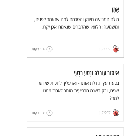
אָמֵן
מילה המביעה חיזוק והסכמה למה שנאמר לפניה,
ומשמעה: הלוואי שהדברים שנאמרו אכן יקרו.
לקסיקון
< 1
דקות
איסור עורלה ונֶטַע רְבָעִי
נטעת עץ, גידלת אותו - ואז עליך לחכות שלוש
שנים, ורק בשנה הרביעית מותר לאכול ממנו.
למה?
לקסיקון
< 1
דקות