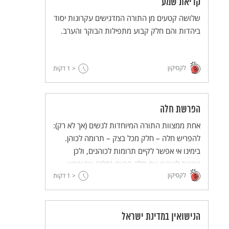
קריאת שמע
שלושה קטעים מן התורה המדגישים עקרונות יסוד
ביהדות והם חלק קבוע מתפילות הבוקר והערב.
לקסיקון
< 1
דקות
הפרשת חלה
אחת ממצוות התורה המיוחדות לנשים (אך לא רק):
להפריש חלה – חלק מכל בצק – תרומה לכוהן.
בימינו אי אפשר לקיים תרומות לכוהנים, ולכן
נוהגים לשרוף את חלק הבצק (חלה) שהופרש –
לקסיקון
בצירוף ברכה.
< 1
דקות
הנישואין במדינת ישראל