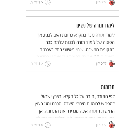
לקסיקון
< 1
דקות
לימוד תורה של נשים
לימוד תורה נזכר במקרא כחובת האב לבניו, אך
הסוגיה של לימוד תורה לבנות עלתה כבר
בתקופת המשנה. שינוי ראשוני החל בארה"ב
במאה ה-20, אך רק בסופה של מאה זו במדינת
לקסיקון
< 1
ישראל התרחש מפנה של ממש בלימוד תורה של
דקות
נשים.
תרומות
לפי התורה, חובה על כל חקלאי בארץ ישראל
להפריש לכוהנים מיבולי השדה והכרם ומגז הצאן
הראשון. התורה אינה מגדירה את התרומה, אך
במשנה יש כמה הגדרות, לפי יכולתו ונדיבות לבו
לקסיקון
של החקלאי.
< 1
דקות