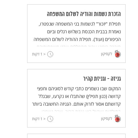
הזכרת נשמות והודיה לשלום המשפחה
תפילת "יזכור" לנשמות בני המשפחה שנפטרו,
נאמרת בבבית הכנסת בשלוש רגלים וביום
הכיפורים (ועוד). תפילת ההודיה לשלום המשפחה
חוברה בימינו עבור מתפללים שבני משפחותיהם
לקסיקון
הקרובים בחיים.
< 1
דקות
גניזה - וגניזת קהיר
המקום שבו נשמרים כתבי קודש לסוגיהם וחפצי
קדושה (כגון תפילין) שהתבלו או נקרעו, שבגלל
קדושתם אסור לזרוק אותם. הגניזה החשובה ביותר
בתולדות ישראל היא גניזת קהיר, שבה נשמרו
לקסיקון
< 1
במשך אלף שנה כתבי יד בלויים: בהם ספרי קודש,
דקות
יצירות ספרות, תעודות היסטוריות ועוד.