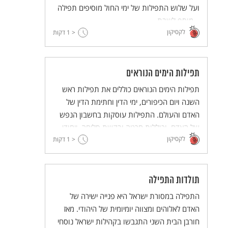
ועל שלוש התפילות של ימי החול מוסיפים תפילה
– מוסף לשבת.
לקסיקון
< 1
דקות
תפילות הימים הנוראים
תפילות הימים הנוראים כוללים את תפילות ראש
השנה ויום הכיפורים, ימי הדין וחתימת הדין של
האדם והעולם. התפילות עוסקות בחשבון הנפש
של האדם, וכוללות חרטה ובקשת סליחה. ייחודן
לקסיקון
< 1
של תפילות ראש השנה – בתקיעות השופר, ושל
דקות
יום הכיפורים – בתפילות "כל נדרי" ו"נעילה".
תולדות התפילה
התפילה במסורת ישראל היא פנייה ישירה של
האדם לאלוהים ומצווה יומיומית של היהודי. מאז
חורבן הבית השני התגבשו בקהילות ישראל נוסחי