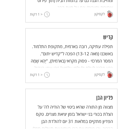
ומחייבת הגנה גם על בהמות הבית (תוך פירוט
איסורים וחיובים) וגם על חיות הבר.
לקסיקון
< 1
דקות
קדיש
תפילה עתיקה, רובה בארמית, מתקופת התלמוד.
באשכנז (מאה 13-12) הפכה ל"קדיש יתום".
המסר המרכזי - פסוק מקראי (בארמית), "יְהֵא שְׁמֵהּ
רַבָּא מְבֹרָךְ לְעָלָם וּלְעַלְמֵי עָלְמָיָא" (יהי שמו הגדול
לקסיקון
< 1
מבורך לעולם ולעולמי עולמים). בתפילה משובצים
דקות
עוד נוסחים של הקדיש, שאינם קשורים לאבלות.
פדיון הבן
מצווה מן התורה שהיא ביטוי של הודיה לה' על
הצלת בכורי בני ישראל בזמן יציאת מצרים. טקס
הפדיון מתקיים במלאות 31 יום להולדת הבן
הבכור, ובו פודים את הבן באמצעות תשלום סמלי