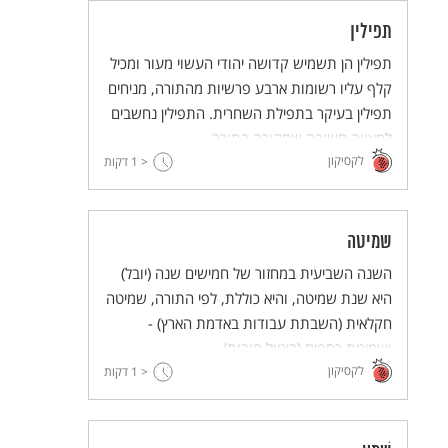
תפילין
תפילין הן תשמיש קדושה יהודי העשוי מעור ומכיל
קלף עליו רשומות ארבע פרשיות מהתורה, מניחים
תפילין בעיקר בתפילת השחרית. התפילין נחשבים
למצווה חשובה שמקורה בתורה.
לקסיקון
< 1
דקות
שמיטה
השנה השביעית במחזור של חמישים שנה (יובל)
היא שנת שמיטה, והיא כוללת, לפי התורה, שמיטה
חקלאית (השבתת עבודות באדמת הארץ) -
ושמיטת כספים (ביטול חובות).
לקסיקון
< 1
דקות