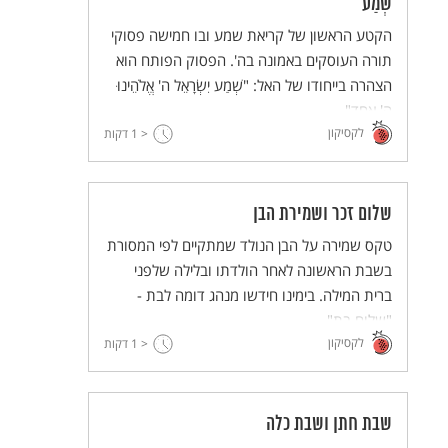
שְׁמַע
הקטע הראשון של קריאת שמע ובו חמישה פסוקי
תורה העוסקים באמונה בה'. הפסוק הפותח הוא
הצהרה בייחודו של האל: "שְׁמַע יִשְׂרָאֵל ה' אֱלֹהֵינוּ
ה' אֶחָד".
לקסיקון
< 1
דקות
שלום זכר ושמירת הבן
טקס שמירה על הבן הנולד שמתקיים לפי המסורת
בשבת הראשונה לאחר הולדתו ובלילה שלפני
ברית המילה. בימינו חידשו מנהג דומה לבת -
"שלום בת".
לקסיקון
< 1
דקות
שבת חתן ושבת כלה