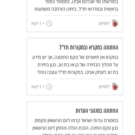
במורשתו של אברהם אבינו, כמסופר בספר
בראשית ובמדרשי חז"ל. בימינו הורחבה משמעות
המצווה מקבלת אורחים לקבלת האחר, תוך
לקסיקון
הזדהות ופתיחת הלב.
< 1
דקות
החתונה במקרא ובמקורות חז"ל
במקרא אין תיאורים של טקס החתונה, אך יש מידע
על תהליך הבחירה של בן או בת זוג, כגון בחירת
בת זוג ליצחק אבינו. במקורות חז"ל עוצבו נוהלי
האירוסין והנישואין וגם טקס החופה ומשתה
לקסיקון
החתונה.
< 1
דקות
החתונה במנהגי העדות
במסורת עדות ישראל קדמו ליום הנישואין טקסים
כגון טקס החינה, הכנת הכלה והחתן ליום הנישואין