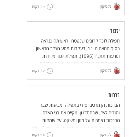
לקסיקון
< 1
דקות
יזכור
תפילה לזכר קרובים שנפטרו. ראשיתה כנראה
בסוף המאה ה-11, בעקבות מסע הצלב הראשון
ופרעות תתנ"ו (1096). תפילת יזכור מיוחדת
נתחברה לזכר קורבנות השואה, ואחרי מלחמת
לקסיקון
העצמאות נוספה תפילת יזכור מיוחדת לחללי
< 1
דקות
צה"ל, הכוללת היום גם את נפגעי פעולות הטרור.
ברכות
הברכות הן מרכיב יסודי בתפילה ומביעות שבח
והודיה לאל, שבחסדו זָן ומקיים את בני האדם.
הברכות נאמרות על מזון ומשקה, על שמחות
ואסונות, על תופעות טבע (ועוד) - גם במהלך היום
לקסיקון
< 1
וגם באירועים מיוחדים, במעגל השנה ובחיי האדם.
דקות