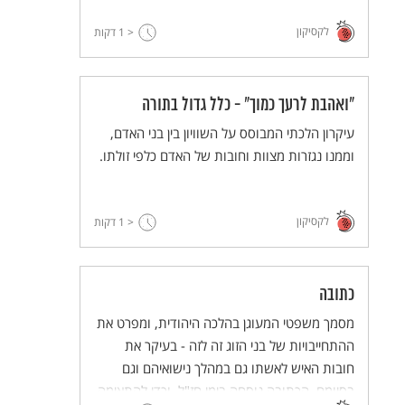
לקסיקון
< 1
דקות
"ואהבת לרעך כמוך" - כלל גדול בתורה
עיקרון הלכתי המבוסס על השוויון בין בני האדם,
וממנו נגזרות מצוות וחובות של האדם כלפי זולתו.
לקסיקון
< 1
דקות
כתובה
מסמך משפטי המעוגן בהלכה היהודית, ומפרט את
ההתחייבויות של בני הזוג זה לזה - בעיקר את
חובות האיש לאשתו גם במהלך נישואיהם וגם
בסיומם. הכתובה נוסחה בימי חז"ל, וכדי להתאימה