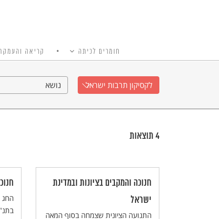
חומרים לכיתה
קריאה והעמקה
כל האתר
Ski
t
לקסיקון תרבות ישראל
נושא
conten
4
תוצאות
חנוכה והמקבים בציונות ובמדינת
חנוכ
החג ה
ישראל
בתנ"ך
התנועה הציונית שצמחה בסוף המאה