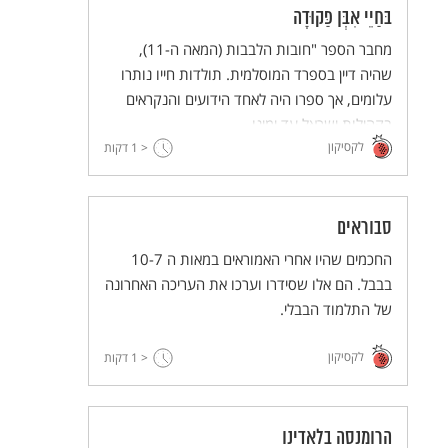
בּחַיֵי אִבְּן פַּקוּדָה
מחבר הספר "חובות הלבבות (המאה ה-11),
שהיה דיין בספרד המוסלמית. תולדות חייו נותרו
עלומים, אך ספרו היה לאחד הידועים והנקראים
בקהילות ישראל עד ימינו.
לקסיקון
< 1
דקות
סבוראים
החכמים שהיו אחרי האמוראים במאות ה 10-7
בבבל. הם אלו שסידרו וערכו את העריכה האחרונה
של התלמוד הבבלי.
לקסיקון
< 1
דקות
הרומנסה בלאדינו