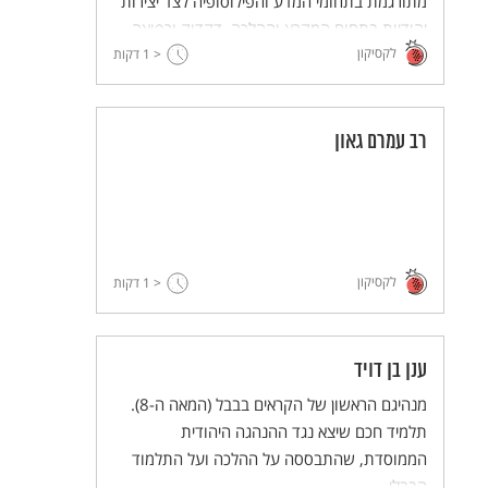
מתורגמת בתחומי המדע והפילוסופיה לצד יצירות
יהודיות בתחום המקרא וההלכה, דקדוק ורפואה,
לקסיקון
הגות ומוסר.
< 1
דקות
רב עמרם גאון
לקסיקון
< 1
דקות
ענן בן דויד
מנהיגם הראשון של הקראים בבבל (המאה ה-8).
תלמיד חכם שיצא נגד ההנהגה היהודית
הממוסדת, שהתבססה על ההלכה ועל התלמוד
הבבלי.