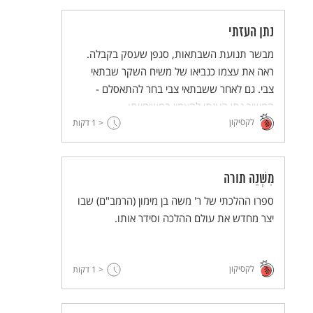
נתן העזתי
מבשר תנועת השבתאות, סגפן שעסק בקבלה.
ראה את עצמו כנביאו של משיח השקר שבתאי
צבי. גם לאחר ששבתאי צבי בחר להתאסלם -
המשיך נתן העזתי להאמין במשיחיותו.
לקסיקון
< 1
דקות
מִשְׁנֵה תורה
ספרו ההלכתי של ר' משה בן מימון (הרמב"ם) שבו
יצר מחדש את עולם ההלכה וסידר אותו.
לקסיקון
< 1
דקות