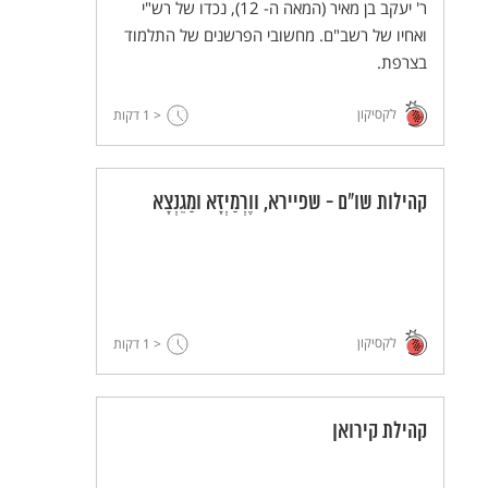
ר' יעקב בן מאיר (המאה ה- 12), נכדו של רש"י
ואחיו של רשב"ם. מחשובי הפרשנים של התלמוד
בצרפת.
לקסיקון
< 1
דקות
קהילות שו"ם - שפיירא, ווֶרְמַיְזָא ומַגֵנְצָא
לקסיקון
< 1
דקות
קהילת קירואן