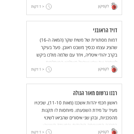
לקסיקון
משמשת אותנו עד היום.
< 1
דקות
דויד הראובני
דמות מסתורית של משיח שקר (המאה ה-16)
שהציג עצמו כנסיך משבט ראובן. פעל בעיקר
בקרב יהודי איטליה, ויחד עם שלמה מולכו ביקש
לשחרר את ארץ ישראל משלטון המוסלמים.
לקסיקון
משערים שנרצח בידי האינקוויזציה בספרד.
< 1
דקות
רבנו גרשום מאור הגולה
ראשון חכמי יהדות אשכנז (מאות 11-10), שכינויו
מעיד על מידת השפעתו. מיוחסות לו תקנות
מהפכניות, ובהן שני איסורים שהביאו לשינוי
במבנה המשפחה היהודית ובמעמד האישה:
לקסיקון
< 1
האיסור לשאת יותר מאישה אחת והאיסור לגרש
דקות