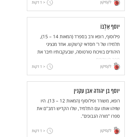
לקסיקון
< 1
דקות
יוסף אַלְבּוֹ
פילוסוף, רופא ורב בספרד (המאות 14 – 15),
תלמידו של ר' חסדאי קרשקש. אחד מנציגי
היהודים בוויכוח טורטוסה, שבעקבותיו חיבר את
ספר העיקרים.
לקסיקון
< 1
דקות
יוסף בן יהודה אבן עקנין
רופא, משורר ופילוסוף (המאות 12 – 13). היו
שזיהו אותו עם התלמיד, שלו הקדיש רמב"ם את
ספרו "מורה הנבוכים".
לקסיקון
< 1
דקות