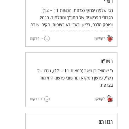
רש"י
רבי שלמה יצחקי (צרפת, המאות 11 – 12),
מגדולי הפרשנים של התנ"ך והתלמוד. מנהיג
ופוסק הלכה, בלשן ובעל ידע בשפות. הקים ישיבה
חדשנית והיה לדמות מרכזית ביהדות אשכנז
לקסיקון
ובקהילות ישראל – לדורו ולדורות.
< 1
דקות
רשב"ם
ר' שמואל בן מאיר (המאות 11 – 12), נכדו של
רש"י, פרשן המקרא ומחשובי פרשני התלמוד
בצרפת.
לקסיקון
< 1
דקות
רבנו תם