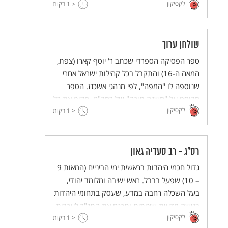
לקסיקון
< 1
דקות
שולחן ערוך
ספר הפסיקה הספרדי שכתב ר' יוסף קארו (צפת,
המאה ה-16) והתקבל בכל קהילות ישראל אחרי
שנוספה לו "המפה", לפי מנהגי אשכנז. הספר
מבוסס על "משנה תורה" של רמב"ם, מקיף את כל
לקסיקון
< 1
תחומי החיים ונועד לכל אדם, הדיוט ותלמיד חכם
דקות
כאחד.
רס"ג - רב סעדיה גאון
גדול חכמי היהדות בראשית ימי הביניים (המאות 9
– 10) שפעל בבבל. ראש ישיבה ומלומד יהודי,
בעל השכלה רחבה במדע, שעסק בתחומי היהדות
בגישה מדעית שיטתית ותרגם את התנ"ך לערבית.
לקסיקון
< 1
דקות