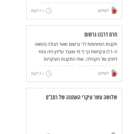
הפסיקה המרכזיים שכתב: "בית יוסף" ו"שולחן
לקסיקון
ערוך".
< 1
דקות
חרם דרבנו גרשום
תקנות המיוחסות לר' גרשום מאור הגולה (המאה
ה-11) ונקראות כך כי מי שעבר עליהן היה צפוי
לחרם של הקהילה. שתי התקנות העיקריות
נוגעות למעמד האישה - האיסור על ריבוי נשים
לקסיקון
והאיסור לתת לאישה גט בניגוד לרצונה, והן
< 1
דקות
נחשבות לתיקון החשוב ביותר בדיני אישות
במשפט העברי.
שלושה עשר עיקרי האמונה של רמב"ם