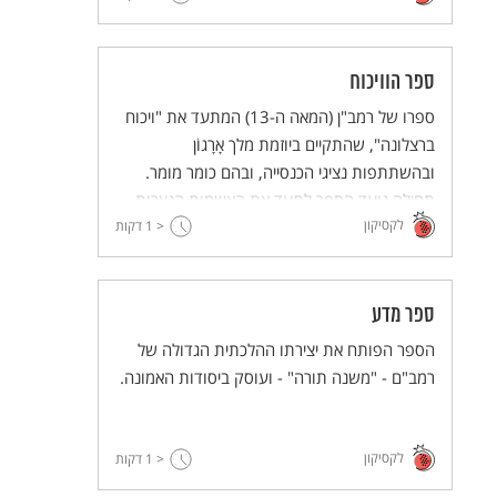
ספר הוויכוח
ספרו של רמב"ן (המאה ה-13) המתעד את "ויכוח
ברצלונה", שהתקיים ביוזמת מלך אָרָגוֹן
ובהשתתפות נציגי הכנסייה, ובהם כומר מומר.
תחילה נועד הספר לתעד את האשמות הנצרות
לקסיקון
< 1
נגד היהדות ואת תשובות רמב"ן, אך בהמשך הפך
דקות
למקור של חוזק ליהודים באמונתם נגד התקפות
הנוצרים.
ספר מדע
הספר הפותח את יצירתו ההלכתית הגדולה של
רמב"ם - "משנה תורה" - ועוסק ביסודות האמונה.
לקסיקון
< 1
דקות