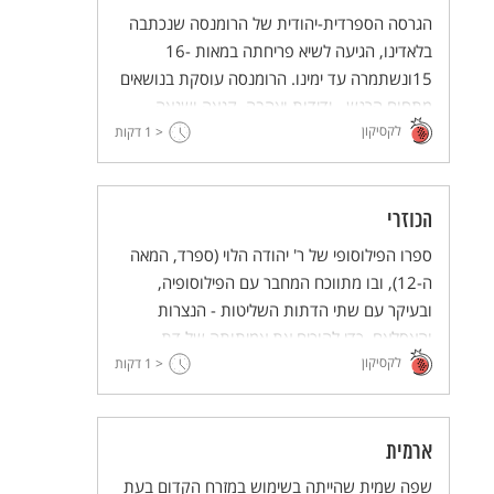
הגרסה הספרדית-יהודית של הרומנסה שנכתבה
בלאדינו, הגיעה לשיא פריחתה במאות 16-
15ונשתמרה עד ימינו. הרומנסה עוסקת בנושאים
מתחום הרגש - ידידות ואהבה, קנאה ושנאה,
לקסיקון
בדמויות מקראיות ועוד.
< 1
דקות
הכוזרי
ספרו הפילוסופי של ר' יהודה הלוי (ספרד, המאה
ה-12), ובו מתווכח המחבר עם הפילוסופיה,
ובעיקר עם שתי הדתות השליטות - הנצרות
והאסלאם, כדי להוכיח את אמיתותה של דת
לקסיקון
< 1
ישראל. הספר נכתב במתכונת של דו שיח בין מלך
דקות
כוזר, "הכוזרי", לחכם היהודי, "החבר".
ארמית
שפה שמית שהייתה בשימוש במזרח הקדום בעת