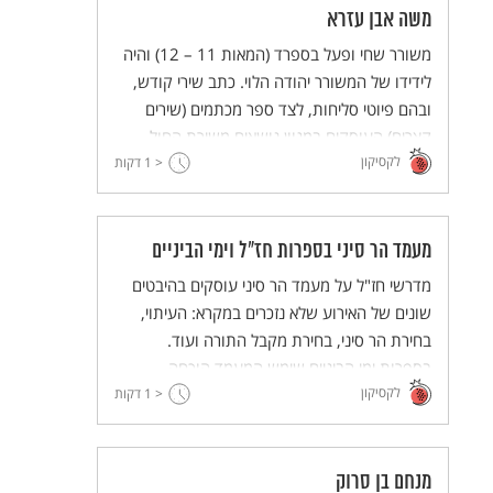
משה אבן עזרא
משורר שחי ופעל בספרד (המאות 11 – 12) והיה
לידידו של המשורר יהודה הלוי. כתב שירי קודש,
ובהם פיוטי סליחות, לצד ספר מכתמים (שירים
קצרים) העוסקים במגוון נושאים משירת החול.
לקסיקון
< 1
דקות
מעמד הר סיני בספרות חז"ל וימי הביניים
מדרשי חז"ל על מעמד הר סיני עוסקים בהיבטים
שונים של האירוע שלא נזכרים במקרא: העיתוי,
בחירת הר סיני, בחירת מקבל התורה ועוד.
בספרות ימי הביניים שימש המעמד הוכחה
לקסיקון
< 1
לאמיתותה של דת ישראל והתפרש גם כנקודת
דקות
מפנה ביחס העם אל משה כנביא ה'.
מנחם בן סרוק