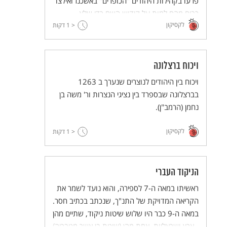
פרעו בקהילות היהודים "הכופרים" באשכנז ואילצו
רבים מהם למות על קידוש השם כדי שלא
לקסיקון
להתנצר.
< 1
דקות
ויכוח ברצלונה
ויכוח בין היהודים לנוצרים שנערך ב 1263
בברצלונה שבספרד בין נציגי הנצרות ור' משה בן
נחמן (הרמב"ן).
לקסיקון
< 1
דקות
הניקוד העברי
ראשיתו במאה ה-7 לספירה, והוא נועד לשמר את
הקריאה המדויקת של התנ"ך, שנכתב בכתיב חסר.
במאה ה-9 כבר היו שלוש שיטות ניקוד, שתיים מהן
- ארץ-ישראליות. אחת מהן (שיטת בן אשר מטבריה)