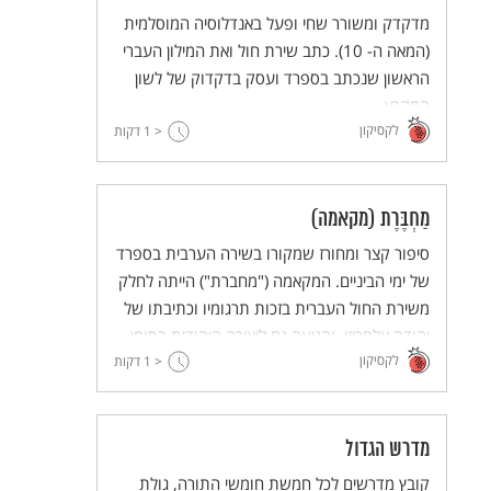
מדקדק ומשורר שחי ופעל באנדלוסיה המוסלמית
(המאה ה- 10). כתב שירת חול ואת המילון העברי
הראשון שנכתב בספרד ועסק בדקדוק של לשון
המקרא.
לקסיקון
< 1
דקות
מַחְבֶּרֶת (מקאמה)
סיפור קצר ומחורז שמקורו בשירה הערבית בספרד
של ימי הביניים. המקאמה ("מחברת") הייתה לחלק
משירת החול העברית בזכות תרגומיו וכתיבתו של
יהודה אלחריזי, והגיעה גם ליצירה היהודית בתימן
לקסיקון
וגם ליצירה בימינו.
< 1
דקות
מדרש הגדול
קובץ מדרשים לכל חמשת חומשי התורה, גולת