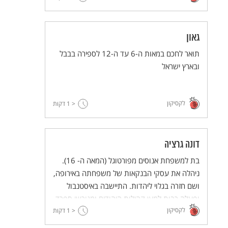
אישה בעל כורחה.
גאון
תואר לחכם במאות ה-6 עד ה-12 לספירה בבבל
ובארץ ישראל
לקסיקון
< 1
דקות
דונה גרציה
בת למשפחת אנוסים מפורטוגל (המאה ה- 16).
ניהלה את עסקי הבנקאות של משפחתה באירופה,
ושם חזרה בגלוי ליהדות. התיישבה באיסטנבול
ופעלה רבות למען קהילות היהודים ומגורשי ספרד.
לקסיקון
< 1
הייתה לנציגת העם היהודי באימפריה העות'מאנית
דקות
וליהודייה העשירה בעולם (בזמן ההוא).