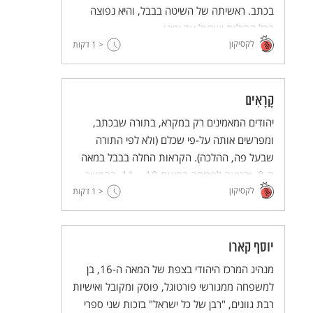
בכתב. ראשיתה של השיטה בבבל, והיא נפוצה
בכל קהילות ישראל עד ימינו.
לקסיקון
< 1
דקות
קָרָאִים
יהודים המאמינים רק במקרא, בתורה שבכתב,
ומפרשים אותה על-פי שכלם (ולא לפי התורה
שבעל פה, ההלכה). הקראות החלה בבבל במאה
ה-8, והגיעה לפריחה במאות 10 – 11. בהמשך
לקסיקון
< 1
התפשטה גם לצפון אפריקה ולאירופה. היום נמצא
דקות
מרכז הקראים בישראל, בעיר רמלה.
יוסף קארו
מנהיג המרכז היהודי בצפת של המאה ה-16, בן
למשפחה ממגורשי פורטוגל, פוסק ומקובל ואישיות
רבת גוונים, "רבן של כל ישראל" בזכות שני ספרי