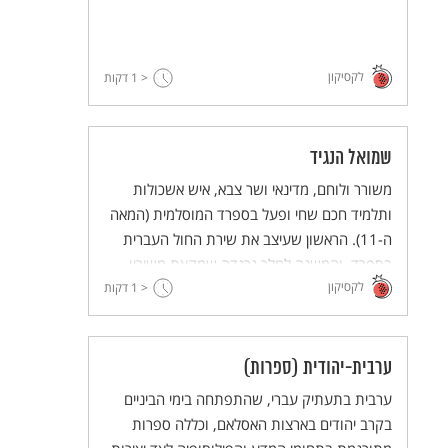
לקסיקון
< 1
דקות
שמואל הנגיד
משורר ולוחם, מדינאי ושר צבא, איש אשכולות
ותלמיד חכם שחי ופעל בספרד המוסלמית (המאה
ה-11). הראשון שעיצב את שירת החול העברית
בספרד, והמשנה למלך גרנדה שמקצת משיריו
לקסיקון
< 1
נכתבו בשדה הקרב. כינס את שירתו בשלושה
דקות
קבצים.
ערבית-יהודית (ספרות)
ערבית בתעתיק עברי, שהתפתחה בימי הביניים
בקרב יהודים בארצות האסלאם, וכללה ספרות