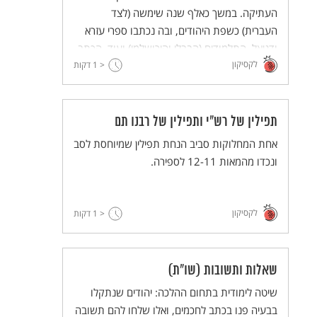
העתיקה. במשך כאלף שנה שימשה (לצד
העברית) כשפת היהודים, ובה נכתבו ספרי עזרא
ודניאל, התלמודים (הבבלי והירושלמי) ועוד. הכתב
לקסיקון
< 1
העברי שבו אנחנו משתמשים היום התפתח מן
דקות
הכתב הארמי והחליף את הכתב העברי הקדום.
תפילין של רש"י ותפילין של רבנו תם
אחת המחלוקות סביב הנחת תפילין שמיוחסת לסב
ונכדו מהמאות 12-11 לספירה.
לקסיקון
< 1
דקות
שאלות ותשובות (שו"ת)
שיטה לימודית בתחום ההלכה: יהודים שנתקלו
בבעיה פנו בכתב לחכמים, ואלו שלחו להם תשובה