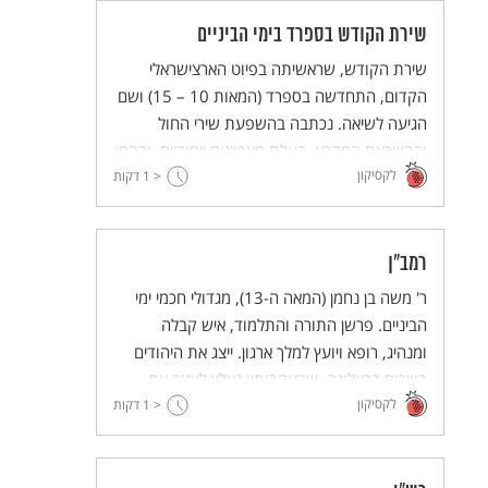
שירת הקודש בספרד בימי הביניים
שירת הקודש, שראשיתה בפיוט הארצישראלי
הקדום, התחדשה בספרד (המאות 10 – 15) ושם
הגיעה לשיאה. נכתבה בהשפעת שירי החול
ובהשראת המקרא. בעלת מאפיינים ייחודיים, ובהם:
לקסיקון
< 1
העיסוק ברעיונות פילוסופיים ושילובה גם בטקסים
דקות
בבית ובמשפחה.
רמב"ן
ר' משה בן נחמן (המאה ה-13), מגדולי חכמי ימי
הביניים. פרשן התורה והתלמוד, איש קבלה
ומנהיג, רופא ויועץ למלך ארגון. ייצג את היהודים
בוויכוח ברצלונה, שבעקבותיו נאלץ לעזוב את
לקסיקון
ספרד ועלה לארץ ישראל.
< 1
דקות