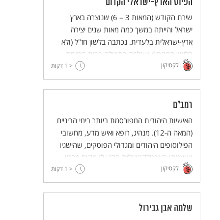
הפיוט הארץ-ישראלי הקדום
שירת הקודש (המאות 3 – 6) שנוצרה בארץ
ישראל והייתה במשך כמה מאות שנים יצירה
ארץ-ישראלית בלעדית. נכתבה בלשון חז"ל (ולא
בלשון המקרא) ושולבה בתפילה בבית הכנסת.
לקסיקון
< 1
דקות
רמב"ם
האישיות היהודית המפורסמת ביותר בימי הביניים
(המאה ה-12). מנהיג, רופא ואיש מדע, מחשובי
הפילוסופים היהודים ומגדולי הפוסקים, שהישגיו
ועוצמתו האינטלקטואלית הקנו לו מקום מרכזי
לקסיקון
בעיצוב היהדות ובהתפתחותה.
< 1
דקות
שלמה אבן גבירול