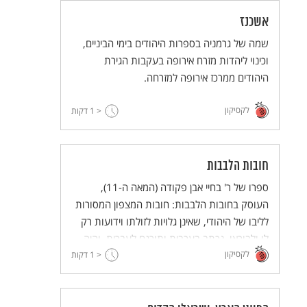
אשכנז
שמה של גרמניה בספרות היהודים בימי הביניים,
וכינוי ליהדות מזרח אירופה בעקבות הגירת
היהודים ממרכז אירופה למזרחה.
לקסיקון
< 1
דקות
חובות הלבבות
ספרו של ר' בחיי אבן פקודה (המאה ה-11),
העוסק בחובות הלבבות: חובות המצפון המסורות
לליבו של היהודי, שאינן גלויות לזולתו וידועות רק
לו ולבוראו. נכתב בערבית ותורגם לעברית, והיה
לקסיקון
< 1
לאחד מספרי ההגות היהודית המשפיעים בדורו
דקות
ולדורות.