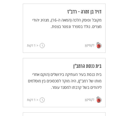
דויד בן זמרה - רדב"ז
מקובל ופוסק הלכה (המאה ה-16), מנהיג יהודי
מצרים. נולד בספרד ונפטר בצפת.
לקסיקון
< 1
דקות
בית כנסת הרמב"ן
בית כנסת בעיר העתיקה בירושלים (הוקם אחרי
מותו של רמב"ן), היה מוקד לסכסוכים בין מוסלמים
ליהודים בשל קרבתו למסגד עומר.
לקסיקון
< 1
דקות