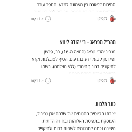
סתירות לכאורה בין האמונה למדע. הספר עורר
פולמוס ואף ביקורת חריפה, אך היה לרב השפעה
לקסיקון
לדורות ופתח עידן חדש בהגות היהודית.
< 1
דקות
מהר"ל מפראג - ר' יהודה ליווא
מנהיג יהודי פראג (המאה ה-16), רב, פרשן
ופילוסוף, בעל ידע במדעים. הטיף לסובלנות וקרא
לתיקונים בחינוך היהודי (ללא הצלחה). בשמו
נקשרה אגדת הגולם מפראג.
לקסיקון
< 1
דקות
כתר מלכות
יצירתו הפיוטית ההגותית של שלמה אבן גבירול,
העוסקת בתפיסת האלוהות ובחוויה הדתית.
היצירה זכתה לתרגומים לשפות רבות ולחיקויים