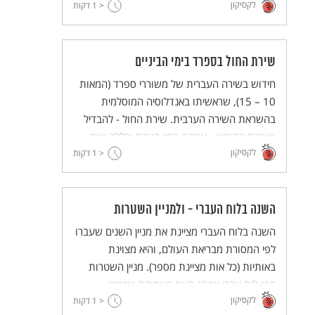
לקסיקון
< 1
דקות
שירת החול בספרד בימי הביניים
חידוש בשירה העברית של משוררי ספרד (המאות
10 – 15), שראשיתו באנדלוסיה המוסלמית
בהשראת השירה הערבית. שירת החול - להבדיל
משירת הקודש - עסקה בחיי האדם וכללה שירי
לקסיקון
< 1
טבע ויין, ידידות ואהבה, והפכה בהדרגה משירה
דקות
אליטיסטית לשירה עממית.
השנה בלוח העברי - ולמניין השטרות
השנה בלוח העברי מציינת את מניין השנים שעברו
לפי המסורת מבריאת העולם, והיא מצוינת
באותיות (כל אות מציינת מספר). מניין השטרות
הוא לוח עברי שנהג בעת העתיקה ושימש
לקסיקון
לשטרות מסחריים ומשפטיים.
< 1
דקות