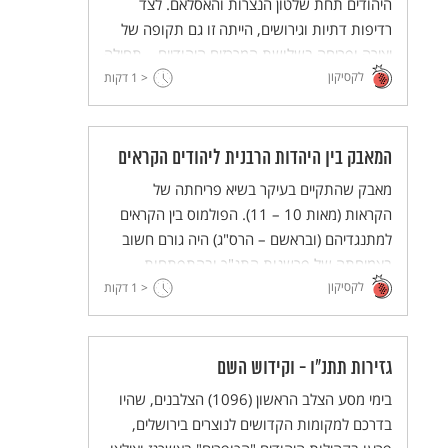
היהודים תחת שלטון הנצרות והאסלאם. לצד
רדיפות דתיות וגירושים, הייתה זו גם תקופה של
יצירה ופריחה בשלושת המרכזים היהודיים – תחילה
לקסיקון
בבבל ואחר כך באשכנז ובספרד.
< 1
דקות
המאבק בין היהדות הרבנית ליהודים הקראים
מאבק שהתקיים בעיקר בשיא פריחתה של
הקראות (מאות 10 – 11). הפולמוס בין הקראים
למתנגדיהם (ובראשם – הרס"ג) היה גורם חשוב
בצמיחתה של פרשנות התנ"ך ובהתפתחות
לקסיקון
< 1
בתחום הלשון, מאחר שהקראים הסתמכו על לשון
דקות
המקרא באופן בלעדי.
גזירות תתנ"ו - וקידוש השם
בימי מסע הצלב הראשון (1096) הצלבנים, שהיו
בדרכם למקומות הקדושים לנוצרים בירושלים,