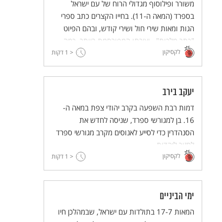
משורר ופילוסוף מגדולי הרוח של עם ישראל
בספרד (המאה ה-11). בחייו הקצרים כתב ספרי
הגות ומאות שירי חול ושירי קודש, ובהם הפיוט
"כתר מלכות" - יצירתו המפורסמת ביותר. כמה
לקסיקון
משיריו זכו להלחנה בימינו.
< 1
דקות
יעקב בירב
דמות רבת השפעה בקרב יהודי צפת במאה ה-
16. בן למגורשי ספרד, שניסה לחדש את
הסנהדרין כדי לסייע לאנוסים מקרב מגורשי ספרד
לחזור ליהדות.
לקסיקון
< 1
דקות
ימי הביניים
המאות 17-7 בתולדות עם ישראל, שבמהלכן חיו