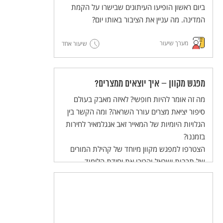
והשלום בעולם הערכים של התלמידות
ביום ראשון הופיעו העיתונים שבישרו על הקמת
והתלמידים.
המדינה. מה עניין את הציבור באותו יום?
מערך שיעור
שיעור אחד
מפגש מקוון – איך יוצאים ממצרים?
מה זה אומר להיות חופשי? לאיזה מאבק בעולם
סיפור יציאת מצרים עורר השראה? ומה הקשר בין
הגלויות היומיות של המאייר זאב אנגלמאיר לחירות
בזמננו?
הצטרפו למפגש מקוון מיוחד של קהילת המורים
של תרבות ישראל והכירו את יחידת הלימוד
להוראה בכיתה, המשלבת הסכת שהופקה במיוחד
לתלמידי חט"ב!
המפגש יתקיים ביום שלישי, 02/04/24 בשעות
20:30-21:30.