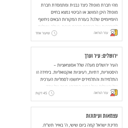
מהי חברת מופת? כיצד נבנית ומתמסדת חברת
מופת? היכן המושג או הביטוי נמצא בחיים
היומייומיים שלנו? בעזרת המקורות הבאים ניחשף
למורכבות של הגדרת חברת מופת, נעלה שאלות
עזר הוראה
ונעלה אפשרויות ערכיות מנוגדות ליצירת חברת
שיעור אחד
מופת.
ירושלים: עיר וערך
העיר ירושלים מעלה שלל אסוציאציות –
היסטוריות, דתיות, רעיוניות ואקטואליות. ביחידה זו
התלמידות והתלמידים ייחשפו לסמליות הערכית
של ירושלים אצל נביאי המקרא כעיר של צדק,
עזר הוראה
45 דקות
משפט, אמת ושלום. לימוד הקטעים מהנבואות
נועד להעמיק את ההבנה של משמעותה הסמלית
של ירושלים מעבר להיותה עיר המקדש בעבר ועיר
הבירה של מדינת ישראל בהווה. הלימוד נועד
עצמאות ועיתונות
לקדם הטמעה של ערכי הצדק, המשפט האמת
מדינת ישראל קמה ביום שישי, ה' באייר תש"ח.