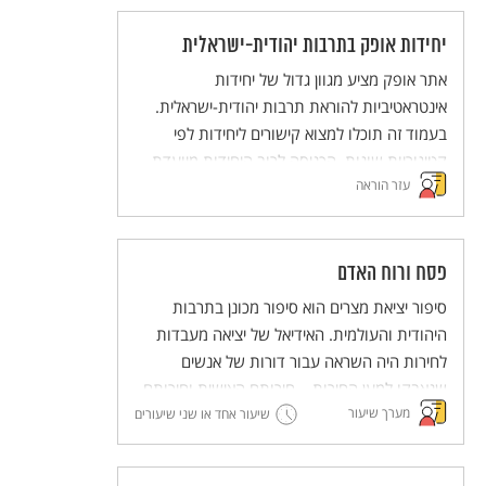
יחידות אופק בתרבות יהודית-ישראלית
אתר אופק מציע מגוון גדול של יחידות
אינטראטיביות להוראת תרבות יהודית-ישראלית.
בעמוד זה תוכלו למצוא קישורים ליחידות לפי
קטיגוריות שונות. הכניסה לרוב היחידות מיועדת
עזר הוראה
לבעלי מנוי לאתר.
פסח ורוח האדם
סיפור יציאת מצרים הוא סיפור מכונן בתרבות
היהודית והעולמית. האידיאל של יציאה מעבדות
לחירות היה השראה עבור דורות של אנשים
שנאבקו למען החירות – חירותם האישית וחירותם
מערך שיעור
של אחרים. בכך, מעבר להיותו סיפור לאומי, סיפור
שיעור אחד או שני שיעורים
יציאת מצרים מבטא רעיון הומניסטי – חירות האדם
– וחושף את המנגנונים שדרכם בעלי הכוח