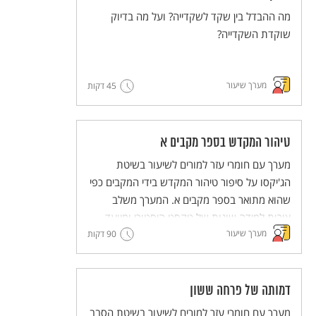
מה ההבדל בין שקד לשקדייה? ועל מה בדיוק
שוקדת השקדייה?
מערך שיעור
45 דקות
טיהור המקדש בספר מקבים א
מערך עם חומרי עזר למורים לשיעור בשיטת
הג'יקסו על סיפור טיהור המקדש בידי המקבים כפי
שהוא מתואר בספר מקבים א. המערך משלב
צורות למידה שונות של טקסט היסטורי ומיועד
מערך שיעור
90 דקות
לעבודה קבוצתית שבה לכל תלמיד ותלמידה יש
חלק פעיל.
מסדרת מערכי השיעור המדגימים שיטות הוראה
חדשניות והמלוות יחידות ללימוד עצמי של
דמותה של פרחה ששון
השיטות הללו (פלפ"ל - פעילות פדגוגית לימודית
מערך עם חומרי עזר למורים לשיעור בשיטת הסבב