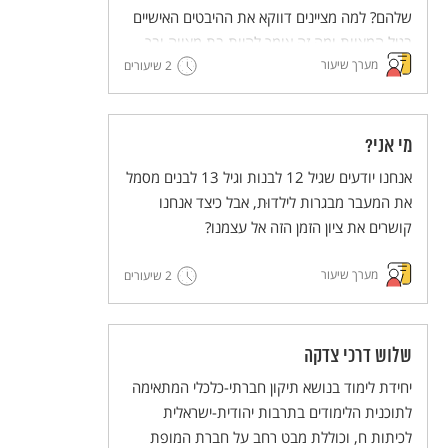
שלהם? למה מציינים דווקא את ההיבטים האישיים
בגיל המצוות ומה זה אומר להיות בת מצווה ובר
מערך שיעור
מצווה בימינו ובעבר?
2 שיעורים
מי אני?
אנחנו יודעים שגיל 12 לבנות וגיל 13 לבנים מסמל
את המעבר מבגרות לילדוּת, אבל כיצד אנחנו
קושרים את ציון הזמן הזה אל עצמנו?
מערך שיעור
2 שיעורים
שלוש דרכי צדקה
יחידת לימוד בנושא תיקון חברתי-כלכלי המתאימה
לתוכנית הלימודים בתרבות יהודית-ישראלית
לכיתות ח, וכוללת מבט רחב על חברת המופת