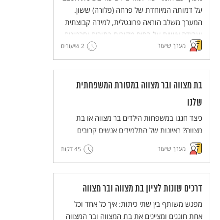
למורים)
על דמותה המיוחדת של פרחה (פלורה) ששון.
המערך משלב הוראה פרונטלית, למידה קבוצתית
ועבודה אישית על בסיס מקורות כתובים וסרטונים.
מערך שיעור
2 שיעורים
מסדרת מערכי השיעור המדגימים שיטות הוראה
חדשניות והמלוות יחידות ללימוד עצמי של
השיטות הללו (פלפ"ל - פעילות פדגוגית לימודית
למורים).
בת מצווה ובר מצווה במסורת המשפחתית
שלנו
כיצד חגגו במשפחות הילדים בר מצווה או בת
מצווה? ראיונות של התלמידים אנשים קרובים
אליהם יסייעו לנו להרחיב ולהכיר את הדרכים
מערך שיעור
45 דקות
השונות לציון החגיגה ואת הדמיון וההבדל בינם
לבין המשפחות.
דרכים שונות לציון בת מצווה ובר מצווה
מפגש משותף בין שתי כיתות: איך כל אחד וכל
אחת חוגגים ומציינים את בת המצווה ובר המצווה