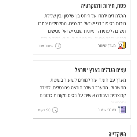
פסח, חירות ודמוקרטיה
התלמידים ילמדו על היחס בין שלטון ובין שלילת
חירות בסיפור בני ישראל במצרים. התלמידים יכתבו
תשובה לעתירה דמיונית שבני ישראל מגישים
לבג"ץ כנגד פרעה על סמך חוק יסוד: כבוד האדם
מערך שיעור
וחירותו.
שיעור אחד
המערך כולל עבודה במליאה, עבודה בקבוצות
וסיכום במליאה.
עצים הגדלים בארץ ישראל
מערך עם חומרי עזר למורים לשיעור בשיטת
המשחוק. המערך משלב הוראה פרונטלית, למידה
קבוצתית ועבודה אישית על בסיס מקורות כתובים
וסרטונים.
מערכי שיעור
90 דקות
מסדרת מערכי השיעור המדגימים שיטות הוראה
חדשניות והמלוות יחידות ללימוד עצמי של
השיטות הללו (פלפ"ל - פעילות פדגוגית לימודית
למורים).
השקדייה