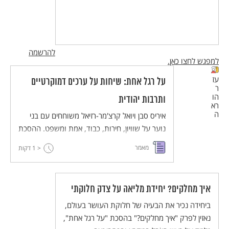
להרשמה
למפגש לחצו כאן.
עז
על רגל אחת: שיחות על ערכים דמוקרטיים
ר
הו
ותרבות יהודית
רא
ה
איריס סבן ויואל קרצ'מר-רזיאל משוחחים עם בני
נוער על שוויון, חירות, כבוד, אמת ומשפט. ההסכת
מיועד לשילוב בהוראה בחטיבת הביניים במקצועות
מאמר
< 1
דקות
החברה והרוח, ויש בו חמישה עשר פרקים באורך
של 6-9 דקות.
איך מחלקים? יחידת מליאה על צדק חלוקתי
ביחידה נכיר את הבעיה של חלוקת העושר בעולם,
נאזין לפרק "איך מחלקים?" בהסכת "על רגל אחת",