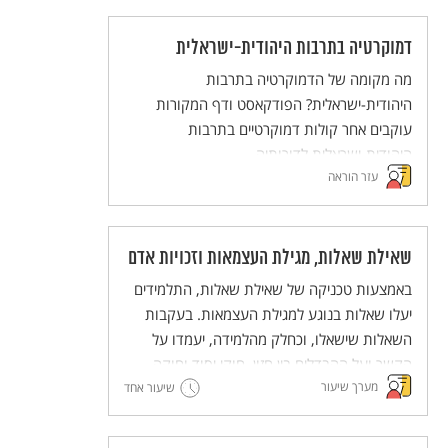
לגבי חג השבועות.
דמוקרטיה בתרבות היהודית-ישראלית
מה מקומה של הדמוקרטיה בתרבות
היהודית-ישראלית? הפודקאסט ודף המקורות
עוקבים אחר קולות דמוקרטיים בתרבות
היהודית-ישראלית לדורותיה.
עזר הוראה
שאילת שאלות, מגילת העצמאות וזכויות אדם
באמצעות טכניקה של שאילת שאלות, התלמידים
יעלו שאלות בנוגע למגילת העצמאות. בעקבות
השאלות שישאלו, וכחלק מהלמידה, יעמדו על
הקשר ועל ההבדלים בין חזון, חוקי יסוד וחוקה.
מערך שיעור
אלה יובילו לחשיבה משותפת על כינון חברת
שיעור אחד
מופת.