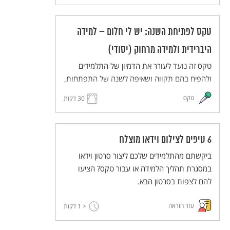
בחלומותיהם ויעלו את חלומותיהם במרחב משותף
(ממשי או וירטואלי). הטקס מותאם ללמידה מרחוק
טקס לפתיחת השנה: יש לי חלום – למידה
וללמידה היברידית.
היברידית ולמידה מרחוק (יסודי)
טקס זה נועד לעורר את הדמיון של התלמידים
ולהפיח בהם תקווה ושאיפה לשנה של התפתחות,
יוזמה ועשייה. התלמידים והמורים יחלמו על העתיד
טקס
30 דקות
הרחוק ועל העתיד הקרוב, ישתפו זה את זה
בחלומותיהם ויעלו את חלומותיהם במרחב משותף
(ממשי או וירטואלי). הטקס מותאם ללמידה מרחוק
6 טיפים לצילום וידאו מוצלח
וללמידה היברידית.
ביקשתם מהתלמידים שלכם ליצור סרטון וידאו
במסגרת תהליך הלמידה או עבור טקס? הציעו
להם לצפות בסרטון הבא.
עזר הוראה
< 1
דקות