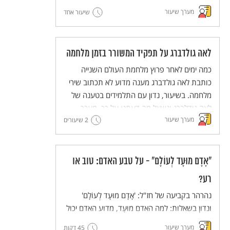
המצווה של פדיון שבויים ובמקורות שעוסקים
מערך שיעור
במגבלות על חיוב זה. נקיים דיון כיתתי מבוסס
שיעור אחד
מקורות על הערך ועל יישומו במציאות בת זמננו.
לאה גולדברג על תפקיד המשורר בזמן מלחמה
כמה ימים לאחר פרוץ מלחמת העולם השנייה
כותבת לאה גולדברג מענה מדוע לא תכתוב שירי
מלחמה. בשיעור, נדון עם התלמידים בטענה של
לאה גודלברג ונשאל מה דעתנו על כך. מערך
מערך שיעור
שיעור לימים קשים.
2 שיעורים
"אָדָם מוּעָד לְעוֹלָם" - על טבע האדם: טוב או
רע?
נהרהר בקביעה של חז"ל: 'אָדָם מוּעָד לְעוֹלָם'
ונדון בשאלות: למה האדם מוּעָד, מדוע האדם יכול
להזיק כמו חיות שאינן מאולפות?
מערך שיעור
45 דקות