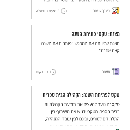
בערכים שעולים מהחגים האלה.
מערך שיעור
3 שיעורים ומעלה
מצגת: טקסי פתיחת השנה
מצגת שליוותה את המפגש "פותחים את השנה
קצת אחרת".
מאמר
< 1
דקות
טקס לפתיחת השנה: הקהילה הבית ספרית
טקס זה נועד להעצים את תודעת הקהילתיות
בבית הספר. הטקס ידגיש את השיתוף בין
התלמידים למורים, ובינם לבין עובדי המנהלה,
האחזקה והאבטחה ונציגי ההורים, ויחזק את