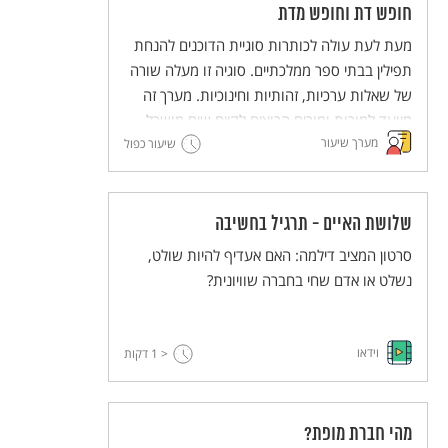
משעבדים אחרים. בשיעור הזה יפגשו התלמידים
חופש דת וחופש מדת
טקסטים הקשורים ליציאת מצרים, שהדיון בהם
מעת לעת עולה לכותרות סוגיית הדוכנים להנחת
נועד להעצים את ההזדהות עם ערך החירות לכל
תפילין בבתי ספר ממלכתיים. סוגיה זו מעלה שורה
אדם, את האמפתיה לאחר ואת המודעות
של שאלות ערכיות, זהותיות וחינוכיות. מערך זה
למשמעות השליטה של אדם על זולתו.
מיועד למורות ומורים הרוצים לקיים שיח מושכל
מערך שיעור
בכיתה על התופעה. המערך מבקש ללבן את
שיעור כפול
הערכים "חופש דת" ו"חופש מדת" כזכויות יסוד,
וכן לדון באופיו של החינוך הממלכתי ושל יהדות
חילונית.
שלושת האיים - תרגיל בחשיבה
סרטון המציב דילמה: האם אעדיף להיות שולט,
נשלט או אדם שחי בחברה שוויונית?
וידאו
< 1
דקות
מהי חברת מופת?