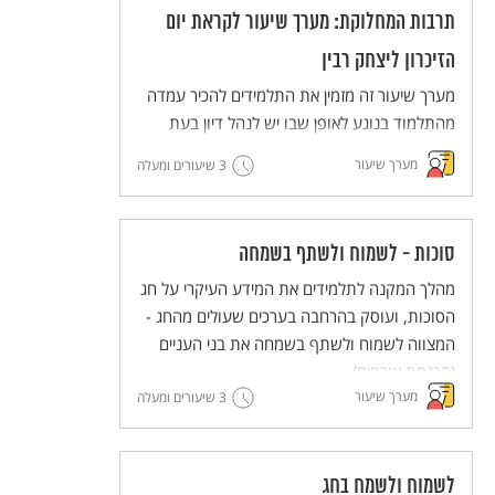
תרבות המחלוקת: מערך שיעור לקראת יום
הזיכרון ליצחק רבין
מערך שיעור זה מזמין את התלמידים להכיר עמדה
מהתלמוד בנוגע לאופן שבו יש לנהל דיון בעת
מחלוקת, ולנסות ליישם את הדרך המוצעת
מערך שיעור
3 שיעורים ומעלה
בתלמוד (דרך בית הלל) בדיונים שהם מנהלים.
סוכות - לשמוח ולשתף בשמחה
מהלך המקנה לתלמידים את המידע העיקרי על חג
הסוכות, ועוסק בהרחבה בערכים שעולים מהחג -
המצווה לשמוח ולשתף בשמחה את בני העניים
(הכנסת אורחים).
מערך שיעור
3 שיעורים ומעלה
לשמוח ולשמח בחג