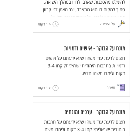
להימלט מהסכנות שארבו לחייו במהלך השואה.
סמוך למקום בו הוא התאבד, יצר האמן דני קרוון
אתר הנצחה לזכרו של בנימין ולזכרם של כל
על היצירה
< 1
הפליטים שנאלצו להימלט מאימת המשטר הנאצי.
דקות
מונח על הבוקר - אישים ודמויות
רוצים לדעת עוד משהו שלא ידעתם על אישים
ודמויות בתרבות היהודית ישראלית? קחו 3-4
דקות ולימדו משהו חדש.
מאמר
< 1
דקות
מונח על הבוקר - ערכים ומונחים
רוצים לדעת עוד משהו שלא ידעתם על תרבות
היהודית ישראלית? קחו 3-4 דקות ולימדו משהו