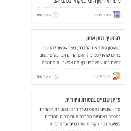
נלמד על רעיון היוֹבֵל במקרא ובכתבי זאב
ז'בוטינסקי ונחשוב על חלוקה צודקת של משאבים.
מערכי שיעור
שיעור אחד
להמשיך בזמן אסון
כשאסון פוקד את החברה, כיצד אפשר להמשיך
בחיים שהיו לפני כן ? האם החיים אכן יכולים לשוב
להיות כמו שהיו לפני כן? מה אפשרויות התגובה
לאסון? ומה אפשר לעשות כדי להמשיך לחיות תוך
מערך שיעור
כדי זיכרון צורב?
שיעור אחד
פדיון שבויים במסורת היהודית
פדיון שבויים נתפס כערך מרכזי במסורת היהודית,
כמרכיב באחריות החברתית ובערבות ההדדית.
בשיעור נכיר מקורות שמדברים על מרכזיות