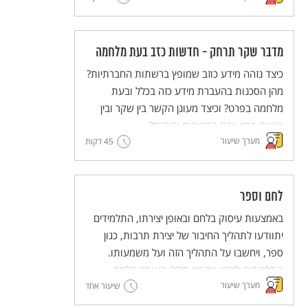
במה הוא מוּעָד ומה אנחנו (האדם) יכולים לעשות
עם הקביעה הזו?
מדבר שקר תרחק - חדשות כזב בעת מלחמה
כיצד נזהה מידע כוזב שמופץ ברשתות החברתיות?
מהן הסכנות בהעברת מידע כזה בכלל ובעת
מלחמה בפרט? וכיצד מעוגן הקשר בין שקר ובין
פגיעה בחיי אדם במקורות יהודיים?
מערך שיעור
45 דקות
לחם וספר
באמצעות עיסוק בלחם ובאופן יצירתו, התלמידים
יתוודעו לתהליך החיבור של יצירת תרבות, כגון
ספר, ויחשבו על התהליך הזה ועל משמעותו.
התלמידים ילמדו טקסט חז"לי העוסק בלחם
מערך שיעור
ובתהליך הכנתו כדימוי ויְפתחו את היכולת לעסוק
שיעור אחד
בדימויים. מתוך כך יעשירו התלמידים את הבנתם