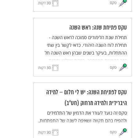
טקס
30 דקות
תחושת השייכות והאחריות המשותפת. הטקס
מותאם ללמידה מרחוק וללמידה היברידית.
טקס פתיחת שנה: ראש השנה
תחילת שנת הלימודים סמוכה לראש השנה -
תחילת לוח השנה היהודי. כדאי לקַשר בין שתי
ההתחלות, בעיקר בשנים שבהן ראש השנה חל
כבר בראשית ספטמבר. בטקס ישולבו יסודות
טקס
מסורתיים מתוך חגי תשרי, ובעיקר מתוך ראש
30 דקות
השנה, באוריינטציה תרבותית ולא דתית. הטקס
יכיל מוטיבים כגון מבט לעבר ולעתיד, פתיחה
ונעילה של שערים, מעבר מקיץ לסתיו, זיכרון ותיקון
טקס לפתיחת השנה: יש לי חלום – למידה
עולם. הטקס מותאם ללמידה היברידית ולמידה
היברידית ולמידה מרחוק (חט"ב)
מרחוק.
טקס זה נועד לעורר את הדמיון של התלמידים
ולהפיח בהם תקווה ושאיפה לשנה של התפתחות,
יוזמה ועשייה. התלמידים והמורים יחלמו על העתיד
טקס
30 דקות
הרחוק ועל העתיד הקרוב, ישתפו זה את זה