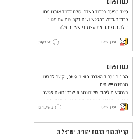
כבוד האדם
כיצד פגיעה בכבוד האדם יכולה ללמד אותנו מהו
כבוד האדם? במפגש ושיח בקבוצות עם מגוון
דילמות נפתח את עצמנו לשאלות אלה.
מערך שיעור
60 דקות
כבוד האדם
המינוח "כבוד האדם" הוא מופשט, וקשה להבינו
מבחינה יישומית.
באמצעות לימוד של דוגמאות שבהן רואים פגיעה
בכבוד האדם והצגת דילמות יכירו הלומדים את
מערך שיעור
הבסיס לזכויות האדם. למידה זו תוביל אותנו
2 שיעורים
לחשיבה משותפת – מה אפשר לעשות כדי לקדם
את הערך של שמירה על כבודו של כל אדם.
קהילת מורי תרבות יהודית-ישראלית