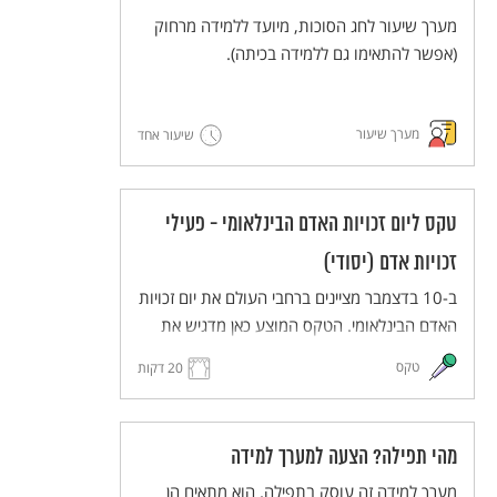
מערך שיעור לחג הסוכות, מיועד ללמידה מרחוק
(אפשר להתאימו גם ללמידה בכיתה).
מערך שיעור
שיעור אחד
טקס ליום זכויות האדם הבינלאומי - פעילי
זכויות אדם (יסודי)
ב-10 בדצמבר מציינים ברחבי העולם את יום זכויות
האדם הבינלאומי. הטקס המוצע כאן מדגיש את
העשייה של פעילים למען זכויות אדם. הטקס
טקס
20 דקות
יתקיים בפורמט כיתתי בכיתות בית הספר השונות
(כיתות א-ה), ויעבירו אותו תלמידי כיתות ו לאחר
תהליך של למידת הנושא ותכנון הטקס.
מהי תפילה? הצעה למערך למידה
הטקס מותאם ללמידה מרחוק, וניתן להתאימו גם
ללמידה בכיתה.
מערך למידה זה עוסק בתפילה. הוא מתאים הן