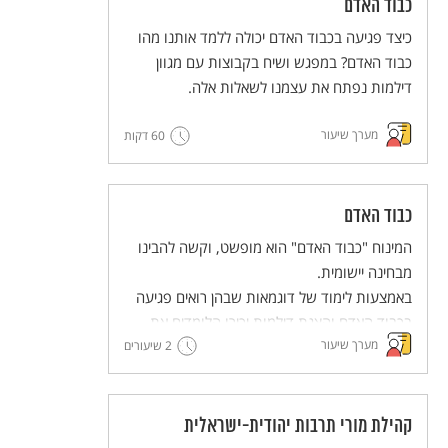
כבוד האדם
כיצד פגיעה בכבוד האדם יכולה ללמד אותנו מהו
כבוד האדם? במפגש ושיח בקבוצות עם מגוון
דילמות נפתח את עצמנו לשאלות אלה.
מערך שיעור
60 דקות
כבוד האדם
המינוח "כבוד האדם" הוא מופשט, וקשה להבינו
מבחינה יישומית.
באמצעות לימוד של דוגמאות שבהן רואים פגיעה
בכבוד האדם והצגת דילמות יכירו הלומדים את
מערך שיעור
הבסיס לזכויות האדם. למידה זו תוביל אותנו
2 שיעורים
לחשיבה משותפת – מה אפשר לעשות כדי לקדם
את הערך של שמירה על כבודו של כל אדם.
קהילת מורי תרבות יהודית-ישראלית