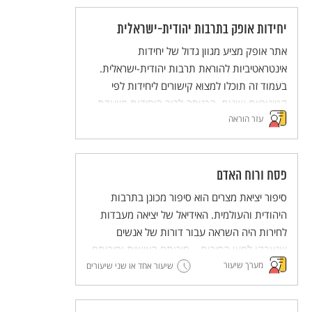
יחידות אופק בתרבות יהודית-ישראלית
אתר אופק מציע מגוון גדול של יחידות
אינטראטיביות להוראת תרבות יהודית-ישראלית.
בעמוד זה תוכלו למצוא קישורים ליחידות לפי
קטיגוריות שונות. הכניסה לרוב היחידות מיועדת
עזר הוראה
לבעלי מנוי לאתר.
פסח ורוח האדם
סיפור יציאת מצרים הוא סיפור מכונן בתרבות
היהודית והעולמית. האידיאל של יציאה מעבדות
לחירות היה השראה עבור דורות של אנשים
שנאבקו למען החירות – חירותם האישית וחירותם
מערך שיעור
של אחרים. בכך, מעבר להיותו סיפור לאומי, סיפור
שיעור אחד או שני שיעורים
יציאת מצרים מבטא רעיון הומניסטי – חירות האדם
– וחושף את המנגנונים שדרכם בעלי הכוח