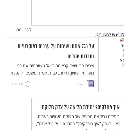
להרשמה
למפגש לחצו כאן.
עז
על רגל אחת: שיחות על ערכים דמוקרטיים
ר
הו
ותרבות יהודית
רא
ה
איריס סבן ויואל קרצ'מר-רזיאל משוחחים עם בני
נוער על שוויון, חירות, כבוד, אמת ומשפט. ההסכת
מיועד לשילוב בהוראה בחטיבת הביניים במקצועות
מאמר
< 1
דקות
החברה והרוח, ויש בו חמישה עשר פרקים באורך
של 6-9 דקות.
איך מחלקים? יחידת מליאה על צדק חלוקתי
ביחידה נכיר את הבעיה של חלוקת העושר בעולם,
נאזין לפרק "איך מחלקים?" בהסכת "על רגל אחת",