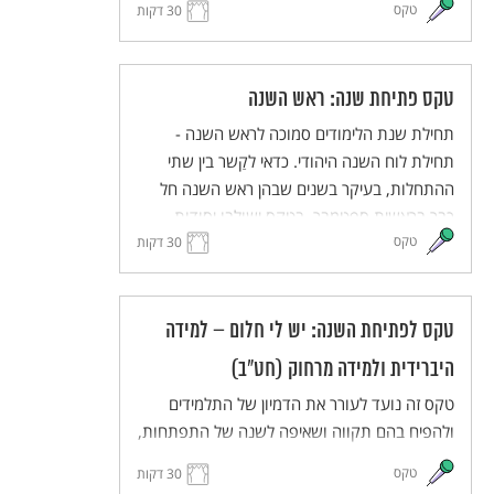
טקס
30 דקות
תחושת השייכות והאחריות המשותפת. הטקס
מותאם ללמידה מרחוק וללמידה היברידית.
טקס פתיחת שנה: ראש השנה
תחילת שנת הלימודים סמוכה לראש השנה -
תחילת לוח השנה היהודי. כדאי לקַשר בין שתי
ההתחלות, בעיקר בשנים שבהן ראש השנה חל
כבר בראשית ספטמבר. בטקס ישולבו יסודות
טקס
מסורתיים מתוך חגי תשרי, ובעיקר מתוך ראש
30 דקות
השנה, באוריינטציה תרבותית ולא דתית. הטקס
יכיל מוטיבים כגון מבט לעבר ולעתיד, פתיחה
ונעילה של שערים, מעבר מקיץ לסתיו, זיכרון ותיקון
טקס לפתיחת השנה: יש לי חלום – למידה
עולם. הטקס מותאם ללמידה היברידית ולמידה
היברידית ולמידה מרחוק (חט"ב)
מרחוק.
טקס זה נועד לעורר את הדמיון של התלמידים
ולהפיח בהם תקווה ושאיפה לשנה של התפתחות,
יוזמה ועשייה. התלמידים והמורים יחלמו על העתיד
טקס
30 דקות
הרחוק ועל העתיד הקרוב, ישתפו זה את זה