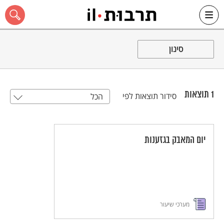
Ski
t
סינון
conten
1
תוצאות
סידור תוצאות לפי
הכל
כל האתר
יום המאבק בגזענות
מערכי שיעור