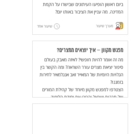
והשלום בעולם הערכים של התלמידות
ביום ראשון הופיעו העיתונים שבישרו על הקמת
והתלמידים.
המדינה. מה עניין את הציבור באותו יום?
מערך שיעור
שיעור אחד
מפגש מקוון – איך יוצאים ממצרים?
מה זה אומר להיות חופשי? לאיזה מאבק בעולם
סיפור יציאת מצרים עורר השראה? ומה הקשר בין
הגלויות היומיות של המאייר זאב אנגלמאיר לחירות
בזמננו?
הצטרפו למפגש מקוון מיוחד של קהילת המורים
של תרבות ישראל והכירו את יחידת הלימוד
להוראה בכיתה, המשלבת הסכת שהופקה במיוחד
לתלמידי חט"ב!
המפגש יתקיים ביום שלישי, 02/04/24 בשעות
20:30-21:30.