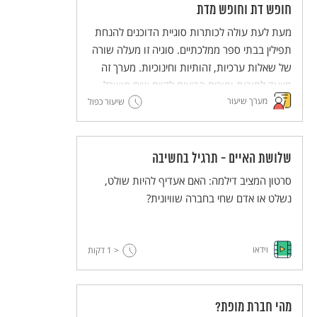
משעבדים אחרים. בשיעור הזה יפגשו התלמידים
חופש דת וחופש מדת
טקסטים הקשורים ליציאת מצרים, שהדיון בהם
מעת לעת עולה לכותרות סוגיית הדוכנים להנחת
נועד להעצים את ההזדהות עם ערך החירות לכל
תפילין בבתי ספר ממלכתיים. סוגיה זו מעלה שורה
אדם, את האמפתיה לאחר ואת המודעות
של שאלות ערכיות, זהותיות וחינוכיות. מערך זה
למשמעות השליטה של אדם על זולתו.
מיועד למורות ומורים הרוצים לקיים שיח מושכל
מערך שיעור
בכיתה על התופעה. המערך מבקש ללבן את
שיעור כפול
הערכים "חופש דת" ו"חופש מדת" כזכויות יסוד,
וכן לדון באופיו של החינוך הממלכתי ושל יהדות
חילונית.
שלושת האיים - תרגיל בחשיבה
סרטון המציב דילמה: האם אעדיף להיות שולט,
נשלט או אדם שחי בחברה שוויונית?
וידאו
< 1
דקות
מהי חברת מופת?