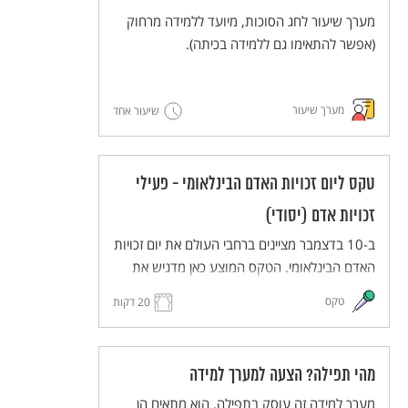
מערך שיעור לחג הסוכות, מיועד ללמידה מרחוק
(אפשר להתאימו גם ללמידה בכיתה).
מערך שיעור
שיעור אחד
טקס ליום זכויות האדם הבינלאומי - פעילי
זכויות אדם (יסודי)
ב-10 בדצמבר מציינים ברחבי העולם את יום זכויות
האדם הבינלאומי. הטקס המוצע כאן מדגיש את
העשייה של פעילים למען זכויות אדם. הטקס
טקס
20 דקות
יתקיים בפורמט כיתתי בכיתות בית הספר השונות
(כיתות א-ה), ויעבירו אותו תלמידי כיתות ו לאחר
תהליך של למידת הנושא ותכנון הטקס.
מהי תפילה? הצעה למערך למידה
הטקס מותאם ללמידה מרחוק, וניתן להתאימו גם
ללמידה בכיתה.
מערך למידה זה עוסק בתפילה. הוא מתאים הן