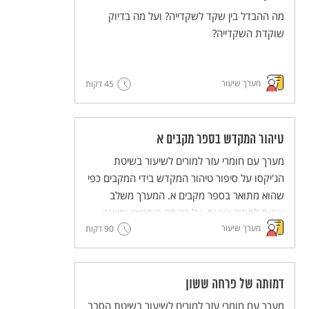
מה ההבדל בין שקד לשקדייה? ועל מה בדיוק
שוקדת השקדייה?
מערך שיעור
45 דקות
טיהור המקדש בספר מקבים א
מערך עם חומרי עזר למורים לשיעור בשיטת
הג'יקסו על סיפור טיהור המקדש בידי המקבים כפי
שהוא מתואר בספר מקבים א. המערך משלב
צורות למידה שונות של טקסט היסטורי ומיועד
מערך שיעור
90 דקות
לעבודה קבוצתית שבה לכל תלמיד ותלמידה יש
חלק פעיל.
מסדרת מערכי השיעור המדגימים שיטות הוראה
חדשניות והמלוות יחידות ללימוד עצמי של
דמותה של פרחה ששון
השיטות הללו (פלפ"ל - פעילות פדגוגית לימודית
מערך עם חומרי עזר למורים לשיעור בשיטת הסבב