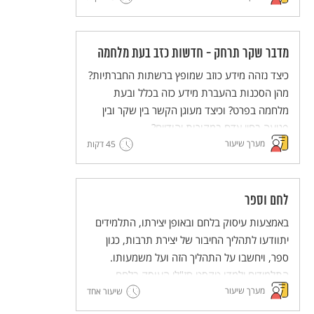
במה הוא מוּעָד ומה אנחנו (האדם) יכולים לעשות
עם הקביעה הזו?
מדבר שקר תרחק - חדשות כזב בעת מלחמה
כיצד נזהה מידע כוזב שמופץ ברשתות החברתיות?
מהן הסכנות בהעברת מידע כזה בכלל ובעת
מלחמה בפרט? וכיצד מעוגן הקשר בין שקר ובין
פגיעה בחיי אדם במקורות יהודיים?
מערך שיעור
45 דקות
לחם וספר
באמצעות עיסוק בלחם ובאופן יצירתו, התלמידים
יתוודעו לתהליך החיבור של יצירת תרבות, כגון
ספר, ויחשבו על התהליך הזה ועל משמעותו.
התלמידים ילמדו טקסט חז"לי העוסק בלחם
מערך שיעור
ובתהליך הכנתו כדימוי ויְפתחו את היכולת לעסוק
שיעור אחד
בדימויים. מתוך כך יעשירו התלמידים את הבנתם