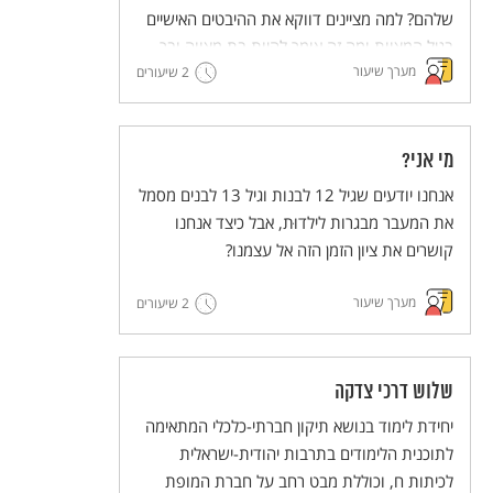
שלהם? למה מציינים דווקא את ההיבטים האישיים
בגיל המצוות ומה זה אומר להיות בת מצווה ובר
מערך שיעור
מצווה בימינו ובעבר?
2 שיעורים
מי אני?
אנחנו יודעים שגיל 12 לבנות וגיל 13 לבנים מסמל
את המעבר מבגרות לילדוּת, אבל כיצד אנחנו
קושרים את ציון הזמן הזה אל עצמנו?
מערך שיעור
2 שיעורים
שלוש דרכי צדקה
יחידת לימוד בנושא תיקון חברתי-כלכלי המתאימה
לתוכנית הלימודים בתרבות יהודית-ישראלית
לכיתות ח, וכוללת מבט רחב על חברת המופת