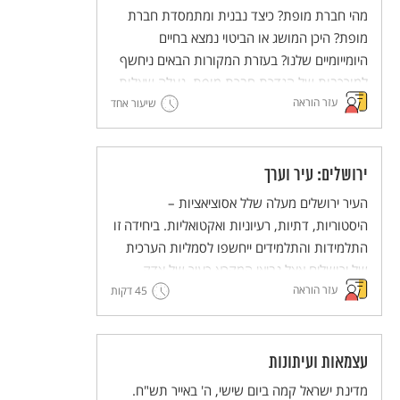
מהי חברת מופת? כיצד נבנית ומתמסדת חברת
מופת? היכן המושג או הביטוי נמצא בחיים
היומייומיים שלנו? בעזרת המקורות הבאים ניחשף
למורכבות של הגדרת חברת מופת, נעלה שאלות
עזר הוראה
ונעלה אפשרויות ערכיות מנוגדות ליצירת חברת
שיעור אחד
מופת.
ירושלים: עיר וערך
העיר ירושלים מעלה שלל אסוציאציות –
היסטוריות, דתיות, רעיוניות ואקטואליות. ביחידה זו
התלמידות והתלמידים ייחשפו לסמליות הערכית
של ירושלים אצל נביאי המקרא כעיר של צדק,
עזר הוראה
45 דקות
משפט, אמת ושלום. לימוד הקטעים מהנבואות
נועד להעמיק את ההבנה של משמעותה הסמלית
של ירושלים מעבר להיותה עיר המקדש בעבר ועיר
הבירה של מדינת ישראל בהווה. הלימוד נועד
עצמאות ועיתונות
לקדם הטמעה של ערכי הצדק, המשפט האמת
מדינת ישראל קמה ביום שישי, ה' באייר תש"ח.