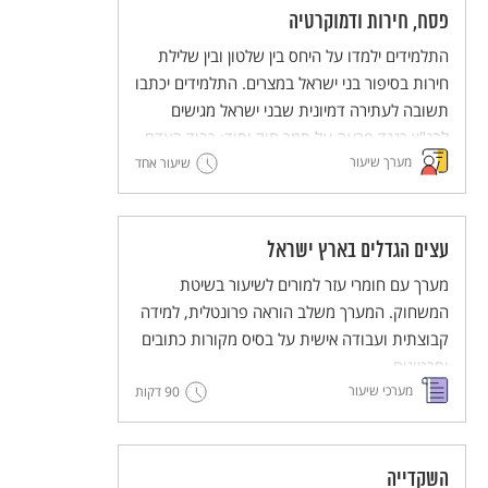
פסח, חירות ודמוקרטיה
התלמידים ילמדו על היחס בין שלטון ובין שלילת
חירות בסיפור בני ישראל במצרים. התלמידים יכתבו
תשובה לעתירה דמיונית שבני ישראל מגישים
לבג"ץ כנגד פרעה על סמך חוק יסוד: כבוד האדם
מערך שיעור
וחירותו.
שיעור אחד
המערך כולל עבודה במליאה, עבודה בקבוצות
וסיכום במליאה.
עצים הגדלים בארץ ישראל
מערך עם חומרי עזר למורים לשיעור בשיטת
המשחוק. המערך משלב הוראה פרונטלית, למידה
קבוצתית ועבודה אישית על בסיס מקורות כתובים
וסרטונים.
מערכי שיעור
90 דקות
מסדרת מערכי השיעור המדגימים שיטות הוראה
חדשניות והמלוות יחידות ללימוד עצמי של
השיטות הללו (פלפ"ל - פעילות פדגוגית לימודית
למורים).
השקדייה