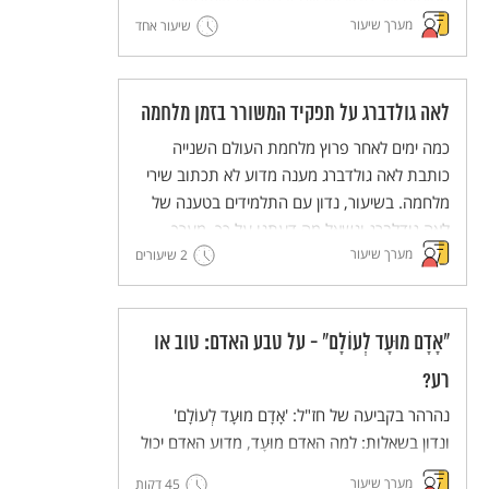
המצווה של פדיון שבויים ובמקורות שעוסקים
מערך שיעור
במגבלות על חיוב זה. נקיים דיון כיתתי מבוסס
שיעור אחד
מקורות על הערך ועל יישומו במציאות בת זמננו.
לאה גולדברג על תפקיד המשורר בזמן מלחמה
כמה ימים לאחר פרוץ מלחמת העולם השנייה
כותבת לאה גולדברג מענה מדוע לא תכתוב שירי
מלחמה. בשיעור, נדון עם התלמידים בטענה של
לאה גודלברג ונשאל מה דעתנו על כך. מערך
מערך שיעור
שיעור לימים קשים.
2 שיעורים
"אָדָם מוּעָד לְעוֹלָם" - על טבע האדם: טוב או
רע?
נהרהר בקביעה של חז"ל: 'אָדָם מוּעָד לְעוֹלָם'
ונדון בשאלות: למה האדם מוּעָד, מדוע האדם יכול
להזיק כמו חיות שאינן מאולפות?
מערך שיעור
45 דקות