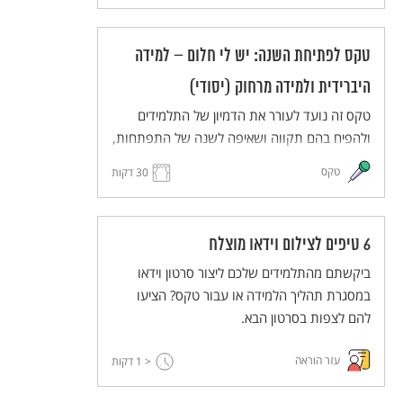
בחלומותיהם ויעלו את חלומותיהם במרחב משותף
(ממשי או וירטואלי). הטקס מותאם ללמידה מרחוק
טקס לפתיחת השנה: יש לי חלום – למידה
וללמידה היברידית.
היברידית ולמידה מרחוק (יסודי)
טקס זה נועד לעורר את הדמיון של התלמידים
ולהפיח בהם תקווה ושאיפה לשנה של התפתחות,
יוזמה ועשייה. התלמידים והמורים יחלמו על העתיד
טקס
30 דקות
הרחוק ועל העתיד הקרוב, ישתפו זה את זה
בחלומותיהם ויעלו את חלומותיהם במרחב משותף
(ממשי או וירטואלי). הטקס מותאם ללמידה מרחוק
6 טיפים לצילום וידאו מוצלח
וללמידה היברידית.
ביקשתם מהתלמידים שלכם ליצור סרטון וידאו
במסגרת תהליך הלמידה או עבור טקס? הציעו
להם לצפות בסרטון הבא.
עזר הוראה
< 1
דקות