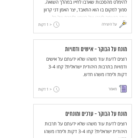
להימלט מהסכנות שארבו לחייו במהלך השואה.
סמוך למקום בו הוא התאבד, יצר האמן דני קרוון
אתר הנצחה לזכרו של בנימין ולזכרם של כל
על היצירה
< 1
הפליטים שנאלצו להימלט מאימת המשטר הנאצי.
דקות
מונח על הבוקר - אישים ודמויות
רוצים לדעת עוד משהו שלא ידעתם על אישים
ודמויות בתרבות היהודית ישראלית? קחו 3-4
דקות ולימדו משהו חדש.
מאמר
< 1
דקות
מונח על הבוקר - ערכים ומונחים
רוצים לדעת עוד משהו שלא ידעתם על תרבות
היהודית ישראלית? קחו 3-4 דקות ולימדו משהו