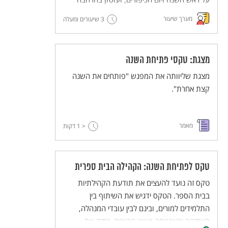
בערכים שעולים מהחגים האלה.
מערך שיעור
3 שיעורים ומעלה
מצגת: טקסי פתיחת השנה
מצגת שליוותה את המפגש "פותחים את השנה
קצת אחרת".
מאמר
< 1
דקות
טקס לפתיחת השנה: הקהילה הבית ספרית
טקס זה נועד להעצים את תודעת הקהילתיות
בבית הספר. הטקס ידגיש את השיתוף בין
התלמידים למורים, ובינם לבין עובדי המנהלה,
האחזקה והאבטחה ונציגי ההורים, ויחזק את