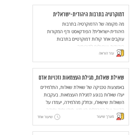
לגבי חג השבועות.
דמוקרטיה בתרבות היהודית-ישראלית
מה מקומה של הדמוקרטיה בתרבות
היהודית-ישראלית? הפודקאסט ודף המקורות
עוקבים אחר קולות דמוקרטיים בתרבות
היהודית-ישראלית לדורותיה.
עזר הוראה
שאילת שאלות, מגילת העצמאות וזכויות אדם
באמצעות טכניקה של שאילת שאלות, התלמידים
יעלו שאלות בנוגע למגילת העצמאות. בעקבות
השאלות שישאלו, וכחלק מהלמידה, יעמדו על
הקשר ועל ההבדלים בין חזון, חוקי יסוד וחוקה.
מערך שיעור
אלה יובילו לחשיבה משותפת על כינון חברת
שיעור אחד
מופת.