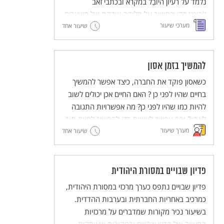
נלמד על רעיון היוֹבֵל במקרא ובכתבי זאב
ז'בוטינסקי ונחשוב על חלוקה צודקת של משאבים.
מערכי שיעור
שיעור אחד
להמשיך בזמן אסון
כשאסון פוקד את החברה, כיצד אפשר להמשיך
בחיים שהיו לפני כן ? האם החיים אכן יכולים לשוב
להיות כמו שהיו לפני כן? מה אפשרויות התגובה
לאסון? ומה אפשר לעשות כדי להמשיך לחיות תוך
מערך שיעור
כדי זיכרון צורב?
שיעור אחד
פדיון שבויים במסורת היהודית
פדיון שבויים נתפס כערך מרכזי במסורת היהודית,
כמרכיב באחריות החברתית ובערבות ההדדית.
בשיעור נכיר מקורות שמדברים על מרכזיות