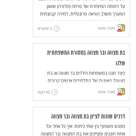
למורים)
על דמותה המיוחדת של פרחה (פלורה) ששון.
המערך משלב הוראה פרונטלית, למידה קבוצתית
ועבודה אישית על בסיס מקורות כתובים וסרטונים.
מערך שיעור
2 שיעורים
מסדרת מערכי השיעור המדגימים שיטות הוראה
חדשניות והמלוות יחידות ללימוד עצמי של
השיטות הללו (פלפ"ל - פעילות פדגוגית לימודית
למורים).
בת מצווה ובר מצווה במסורת המשפחתית
שלנו
כיצד חגגו במשפחות הילדים בר מצווה או בת
מצווה? ראיונות של התלמידים אנשים קרובים
אליהם יסייעו לנו להרחיב ולהכיר את הדרכים
מערך שיעור
45 דקות
השונות לציון החגיגה ואת הדמיון וההבדל בינם
לבין המשפחות.
דרכים שונות לציון בת מצווה ובר מצווה
מפגש משותף בין שתי כיתות: איך כל אחד וכל
אחת חוגגים ומציינים את בת המצווה ובר המצווה