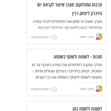
תרבות המחלוקת: מערך שיעור לקראת יום
הזיכרון ליצחק רבין
מערך שיעור זה מזמין את התלמידים להכיר עמדה
מהתלמוד בנוגע לאופן שבו יש לנהל דיון בעת
מחלוקת, ולנסות ליישם את הדרך המוצעת
מערך שיעור
3 שיעורים ומעלה
בתלמוד (דרך בית הלל) בדיונים שהם מנהלים.
סוכות - לשמוח ולשתף בשמחה
מהלך המקנה לתלמידים את המידע העיקרי על חג
הסוכות, ועוסק בהרחבה בערכים שעולים מהחג -
המצווה לשמוח ולשתף בשמחה את בני העניים
(הכנסת אורחים).
מערך שיעור
3 שיעורים ומעלה
לשמוח ולשמח בחג