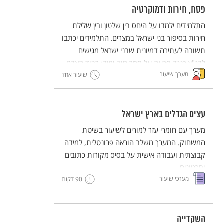
פסח, חירות ודמוקרטיה
התלמידים ילמדו על היחס בין שלטון ובין שלילת
חירות בסיפור בני ישראל במצרים. התלמידים יכתבו
תשובה לעתירה דמיונית שבני ישראל מגישים
לבג"ץ כנגד פרעה על סמך חוק יסוד: כבוד האדם
מערך שיעור
וחירותו.
שיעור אחד
המערך כולל עבודה במליאה, עבודה בקבוצות
וסיכום במליאה.
עצים הגדלים בארץ ישראל
מערך עם חומרי עזר למורים לשיעור בשיטת
המשחוק. המערך משלב הוראה פרונטלית, למידה
קבוצתית ועבודה אישית על בסיס מקורות כתובים
וסרטונים.
מערכי שיעור
90 דקות
מסדרת מערכי השיעור המדגימים שיטות הוראה
חדשניות והמלוות יחידות ללימוד עצמי של
השיטות הללו (פלפ"ל - פעילות פדגוגית לימודית
למורים).
השקדייה