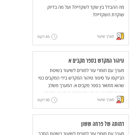
מה ההבדל בין שקד לשקדייה? ועל מה בדיוק
שוקדת השקדייה?
מערך שיעור
45 דקות
טיהור המקדש בספר מקבים א
מערך עם חומרי עזר למורים לשיעור בשיטת
הג'יקסו על סיפור טיהור המקדש בידי המקבים כפי
שהוא מתואר בספר מקבים א. המערך משלב
צורות למידה שונות של טקסט היסטורי ומיועד
מערך שיעור
90 דקות
לעבודה קבוצתית שבה לכל תלמיד ותלמידה יש
חלק פעיל.
מסדרת מערכי השיעור המדגימים שיטות הוראה
חדשניות והמלוות יחידות ללימוד עצמי של
דמותה של פרחה ששון
השיטות הללו (פלפ"ל - פעילות פדגוגית לימודית
מערך עם חומרי עזר למורים לשיעור בשיטת הסבב