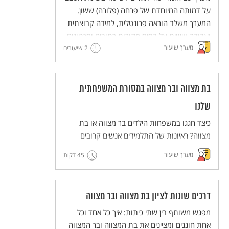
למורים)
על דמותה המיוחדת של פרחה (פלורה) ששון.
המערך משלב הוראה פרונטלית, למידה קבוצתית
ועבודה אישית על בסיס מקורות כתובים וסרטונים.
מערך שיעור
2 שיעורים
מסדרת מערכי השיעור המדגימים שיטות הוראה
חדשניות והמלוות יחידות ללימוד עצמי של
השיטות הללו (פלפ"ל - פעילות פדגוגית לימודית
למורים).
בת מצווה ובר מצווה במסורת המשפחתית
שלנו
כיצד חגגו במשפחות הילדים בר מצווה או בת
מצווה? ראיונות של התלמידים אנשים קרובים
אליהם יסייעו לנו להרחיב ולהכיר את הדרכים
מערך שיעור
45 דקות
השונות לציון החגיגה ואת הדמיון וההבדל בינם
לבין המשפחות.
דרכים שונות לציון בת מצווה ובר מצווה
מפגש משותף בין שתי כיתות: איך כל אחד וכל
אחת חוגגים ומציינים את בת המצווה ובר המצווה