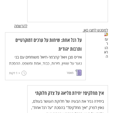
להרשמה
למפגש לחצו כאן.
עז
על רגל אחת: שיחות על ערכים דמוקרטיים
ר
הו
ותרבות יהודית
רא
ה
איריס סבן ויואל קרצ'מר-רזיאל משוחחים עם בני
נוער על שוויון, חירות, כבוד, אמת ומשפט. ההסכת
מיועד לשילוב בהוראה בחטיבת הביניים במקצועות
מאמר
< 1
דקות
החברה והרוח, ויש בו חמישה עשר פרקים באורך
של 6-9 דקות.
איך מחלקים? יחידת מליאה על צדק חלוקתי
ביחידה נכיר את הבעיה של חלוקת העושר בעולם,
נאזין לפרק "איך מחלקים?" בהסכת "על רגל אחת",