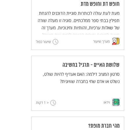
משעבדים אחרים. בשיעור הזה יפגשו התלמידים
חופש דת וחופש מדת
טקסטים הקשורים ליציאת מצרים, שהדיון בהם
מעת לעת עולה לכותרות סוגיית הדוכנים להנחת
נועד להעצים את ההזדהות עם ערך החירות לכל
תפילין בבתי ספר ממלכתיים. סוגיה זו מעלה שורה
אדם, את האמפתיה לאחר ואת המודעות
של שאלות ערכיות, זהותיות וחינוכיות. מערך זה
למשמעות השליטה של אדם על זולתו.
מיועד למורות ומורים הרוצים לקיים שיח מושכל
מערך שיעור
בכיתה על התופעה. המערך מבקש ללבן את
שיעור כפול
הערכים "חופש דת" ו"חופש מדת" כזכויות יסוד,
וכן לדון באופיו של החינוך הממלכתי ושל יהדות
חילונית.
שלושת האיים - תרגיל בחשיבה
סרטון המציב דילמה: האם אעדיף להיות שולט,
נשלט או אדם שחי בחברה שוויונית?
וידאו
< 1
דקות
מהי חברת מופת?