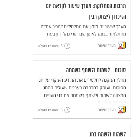
תרבות המחלוקת: מערך שיעור לקראת יום
הזיכרון ליצחק רבין
מערך שיעור זה מזמין את התלמידים להכיר עמדה
מהתלמוד בנוגע לאופן שבו יש לנהל דיון בעת
מחלוקת, ולנסות ליישם את הדרך המוצעת
מערך שיעור
3 שיעורים ומעלה
בתלמוד (דרך בית הלל) בדיונים שהם מנהלים.
סוכות - לשמוח ולשתף בשמחה
מהלך המקנה לתלמידים את המידע העיקרי על חג
הסוכות, ועוסק בהרחבה בערכים שעולים מהחג -
המצווה לשמוח ולשתף בשמחה את בני העניים
(הכנסת אורחים).
מערך שיעור
3 שיעורים ומעלה
לשמוח ולשמח בחג