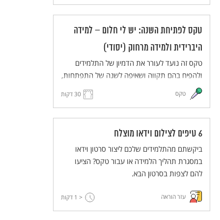
בחלומותיהם ויעלו את חלומותיהם במרחב משותף
(ממשי או וירטואלי). הטקס מותאם ללמידה מרחוק
טקס לפתיחת השנה: יש לי חלום – למידה
וללמידה היברידית.
היברידית ולמידה מרחוק (יסודי)
טקס זה נועד לעורר את הדמיון של התלמידים
ולהפיח בהם תקווה ושאיפה לשנה של התפתחות,
יוזמה ועשייה. התלמידים והמורים יחלמו על העתיד
טקס
30 דקות
הרחוק ועל העתיד הקרוב, ישתפו זה את זה
בחלומותיהם ויעלו את חלומותיהם במרחב משותף
(ממשי או וירטואלי). הטקס מותאם ללמידה מרחוק
6 טיפים לצילום וידאו מוצלח
וללמידה היברידית.
ביקשתם מהתלמידים שלכם ליצור סרטון וידאו
במסגרת תהליך הלמידה או עבור טקס? הציעו
להם לצפות בסרטון הבא.
עזר הוראה
< 1
דקות