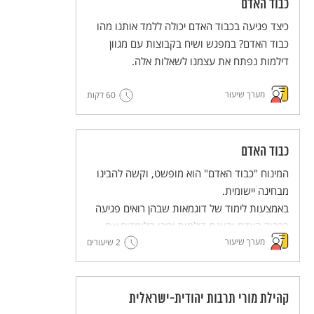
כבוד האדם
כיצד פגיעה בכבוד האדם יכולה ללמד אותנו מהו
כבוד האדם? במפגש ושיח בקבוצות עם מגוון
דילמות נפתח את עצמנו לשאלות אלה.
מערך שיעור
60 דקות
כבוד האדם
המינוח "כבוד האדם" הוא מופשט, וקשה להבינו
מבחינה יישומית.
באמצעות לימוד של דוגמאות שבהן רואים פגיעה
בכבוד האדם והצגת דילמות יכירו הלומדים את
מערך שיעור
הבסיס לזכויות האדם. למידה זו תוביל אותנו
2 שיעורים
לחשיבה משותפת – מה אפשר לעשות כדי לקדם
את הערך של שמירה על כבודו של כל אדם.
קהילת מורי תרבות יהודית-ישראלית