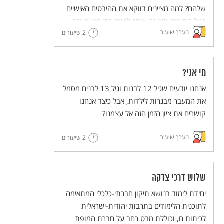
שלהם? למה מציינים דווקא את ההיבטים האישיים
בגיל המצוות ומה זה אומר להיות בת מצווה ובר
מערך שיעור
מצווה בימינו ובעבר?
2 שיעורים
מי אני?
אנחנו יודעים שגיל 12 לבנות וגיל 13 לבנים מסמל
את המעבר מבגרות לילדוּת, אבל כיצד אנחנו
קושרים את ציון הזמן הזה אל עצמנו?
מערך שיעור
2 שיעורים
שלוש דרכי צדקה
יחידת לימוד בנושא תיקון חברתי-כלכלי המתאימה
לתוכנית הלימודים בתרבות יהודית-ישראלית
לכיתות ח, וכוללת מבט רחב על חברת המופת