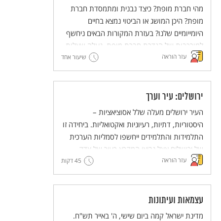
מהי חברת מופת? כיצד נבנית ומתמסדת חברת
מופת? היכן המושג או הביטוי נמצא בחיים
היומייומיים שלנו? בעזרת המקורות הבאים ניחשף
למורכבות של הגדרת חברת מופת, נעלה שאלות
עזר הוראה
ונעלה אפשרויות ערכיות מנוגדות ליצירת חברת
שיעור אחד
מופת.
ירושלים: עיר וערך
העיר ירושלים מעלה שלל אסוציאציות –
היסטוריות, דתיות, רעיוניות ואקטואליות. ביחידה זו
התלמידות והתלמידים ייחשפו לסמליות הערכית
של ירושלים אצל נביאי המקרא כעיר של צדק,
עזר הוראה
45 דקות
משפט, אמת ושלום. לימוד הקטעים מהנבואות
נועד להעמיק את ההבנה של משמעותה הסמלית
של ירושלים מעבר להיותה עיר המקדש בעבר ועיר
הבירה של מדינת ישראל בהווה. הלימוד נועד
עצמאות ועיתונות
לקדם הטמעה של ערכי הצדק, המשפט האמת
מדינת ישראל קמה ביום שישי, ה' באייר תש"ח.