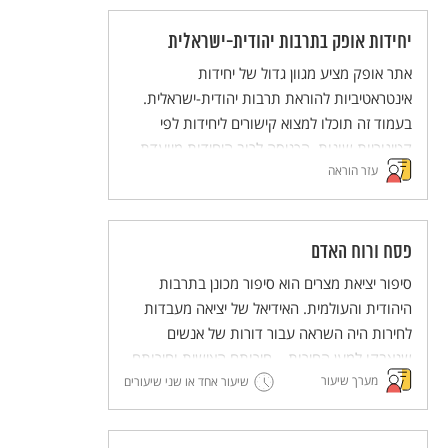
יחידות אופק בתרבות יהודית-ישראלית
אתר אופק מציע מגוון גדול של יחידות
אינטראטיביות להוראת תרבות יהודית-ישראלית.
בעמוד זה תוכלו למצוא קישורים ליחידות לפי
קטיגוריות שונות. הכניסה לרוב היחידות מיועדת
עזר הוראה
לבעלי מנוי לאתר.
פסח ורוח האדם
סיפור יציאת מצרים הוא סיפור מכונן בתרבות
היהודית והעולמית. האידיאל של יציאה מעבדות
לחירות היה השראה עבור דורות של אנשים
שנאבקו למען החירות – חירותם האישית וחירותם
מערך שיעור
של אחרים. בכך, מעבר להיותו סיפור לאומי, סיפור
שיעור אחד או שני שיעורים
יציאת מצרים מבטא רעיון הומניסטי – חירות האדם
– וחושף את המנגנונים שדרכם בעלי הכוח