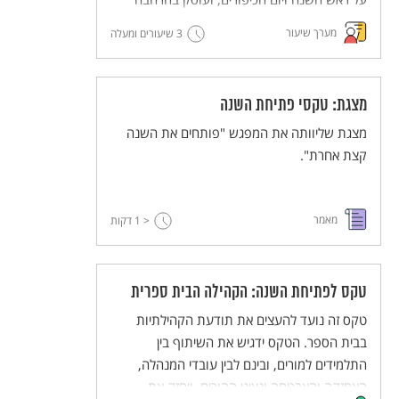
בערכים שעולים מהחגים האלה.
מערך שיעור
3 שיעורים ומעלה
מצגת: טקסי פתיחת השנה
מצגת שליוותה את המפגש "פותחים את השנה
קצת אחרת".
מאמר
< 1
דקות
טקס לפתיחת השנה: הקהילה הבית ספרית
טקס זה נועד להעצים את תודעת הקהילתיות
בבית הספר. הטקס ידגיש את השיתוף בין
התלמידים למורים, ובינם לבין עובדי המנהלה,
האחזקה והאבטחה ונציגי ההורים, ויחזק את