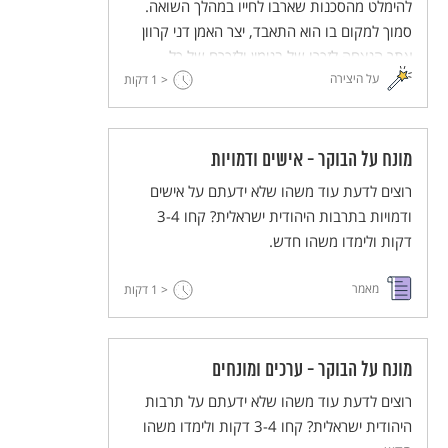
להימלט מהסכנות שארבו לחייו במהלך השואה.
סמוך למקום בו הוא התאבד, יצר האמן דני קרוון
אתר הנצחה לזכרו של בנימין ולזכרם של כל
על היצירה
< 1
הפליטים שנאלצו להימלט מאימת המשטר הנאצי.
דקות
מונח על הבוקר - אישים ודמויות
רוצים לדעת עוד משהו שלא ידעתם על אישים
ודמויות בתרבות היהודית ישראלית? קחו 3-4
דקות ולימדו משהו חדש.
מאמר
< 1
דקות
מונח על הבוקר - ערכים ומונחים
רוצים לדעת עוד משהו שלא ידעתם על תרבות
היהודית ישראלית? קחו 3-4 דקות ולימדו משהו