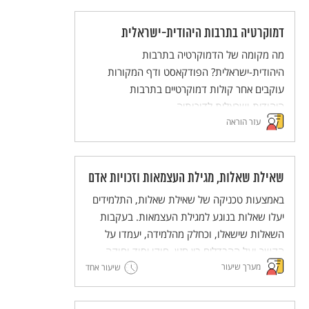
לגבי חג השבועות.
דמוקרטיה בתרבות היהודית-ישראלית
מה מקומה של הדמוקרטיה בתרבות
היהודית-ישראלית? הפודקאסט ודף המקורות
עוקבים אחר קולות דמוקרטיים בתרבות
היהודית-ישראלית לדורותיה.
עזר הוראה
שאילת שאלות, מגילת העצמאות וזכויות אדם
באמצעות טכניקה של שאילת שאלות, התלמידים
יעלו שאלות בנוגע למגילת העצמאות. בעקבות
השאלות שישאלו, וכחלק מהלמידה, יעמדו על
הקשר ועל ההבדלים בין חזון, חוקי יסוד וחוקה.
מערך שיעור
אלה יובילו לחשיבה משותפת על כינון חברת
שיעור אחד
מופת.