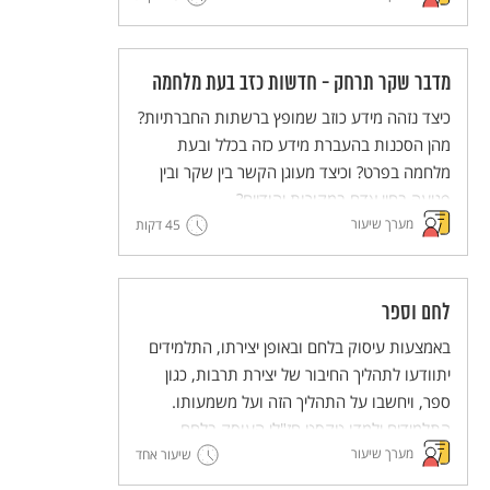
במה הוא מוּעָד ומה אנחנו (האדם) יכולים לעשות
עם הקביעה הזו?
מדבר שקר תרחק - חדשות כזב בעת מלחמה
כיצד נזהה מידע כוזב שמופץ ברשתות החברתיות?
מהן הסכנות בהעברת מידע כזה בכלל ובעת
מלחמה בפרט? וכיצד מעוגן הקשר בין שקר ובין
פגיעה בחיי אדם במקורות יהודיים?
מערך שיעור
45 דקות
לחם וספר
באמצעות עיסוק בלחם ובאופן יצירתו, התלמידים
יתוודעו לתהליך החיבור של יצירת תרבות, כגון
ספר, ויחשבו על התהליך הזה ועל משמעותו.
התלמידים ילמדו טקסט חז"לי העוסק בלחם
מערך שיעור
ובתהליך הכנתו כדימוי ויְפתחו את היכולת לעסוק
שיעור אחד
בדימויים. מתוך כך יעשירו התלמידים את הבנתם