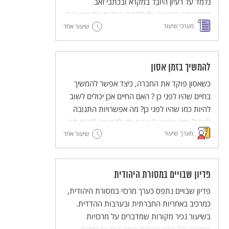
נלמד על רעיון היוֹבֵל במקרא ובכתבי זאב
ז'בוטינסקי ונחשוב על חלוקה צודקת של משאבים.
מערכי שיעור
שיעור אחד
להמשיך בזמן אסון
כשאסון פוקד את החברה, כיצד אפשר להמשיך
בחיים שהיו לפני כן ? האם החיים אכן יכולים לשוב
להיות כמו שהיו לפני כן? מה אפשרויות התגובה
לאסון? ומה אפשר לעשות כדי להמשיך לחיות תוך
מערך שיעור
כדי זיכרון צורב?
שיעור אחד
פדיון שבויים במסורת היהודית
פדיון שבויים נתפס כערך מרכזי במסורת היהודית,
כמרכיב באחריות החברתית ובערבות ההדדית.
בשיעור נכיר מקורות שמדברים על מרכזיות