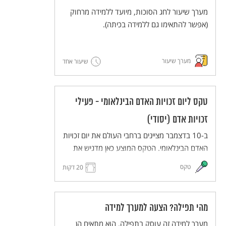
מערך שיעור לחג הסוכות, מיועד ללמידה מרחוק
(אפשר להתאימו גם ללמידה בכיתה).
מערך שיעור
שיעור אחד
טקס ליום זכויות האדם הבינלאומי - פעילי
זכויות אדם (יסודי)
ב-10 בדצמבר מציינים ברחבי העולם את יום זכויות
האדם הבינלאומי. הטקס המוצע כאן מדגיש את
העשייה של פעילים למען זכויות אדם. הטקס
טקס
20 דקות
יתקיים בפורמט כיתתי בכיתות בית הספר השונות
(כיתות א-ה), ויעבירו אותו תלמידי כיתות ו לאחר
תהליך של למידת הנושא ותכנון הטקס.
מהי תפילה? הצעה למערך למידה
הטקס מותאם ללמידה מרחוק, וניתן להתאימו גם
ללמידה בכיתה.
מערך למידה זה עוסק בתפילה. הוא מתאים הן