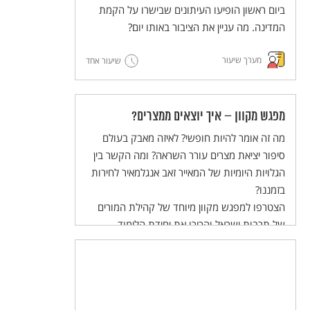
והשלום בעולם הערכים של התלמידות
ביום ראשון הופיעו העיתונים שבישרו על הקמת
והתלמידים.
המדינה. מה עניין את הציבור באותו יום?
מערך שיעור
שיעור אחד
מפגש מקוון – איך יוצאים ממצרים?
מה זה אומר להיות חופשי? לאיזה מאבק בעולם
סיפור יציאת מצרים עורר השראה? ומה הקשר בין
הגלויות היומיות של המאייר זאב אנגלמאיר לחירות
בזמננו?
הצטרפו למפגש מקוון מיוחד של קהילת המורים
של תרבות ישראל והכירו את יחידת הלימוד
להוראה בכיתה, המשלבת הסכת שהופקה במיוחד
לתלמידי חט"ב!
המפגש יתקיים ביום שלישי, 02/04/24 בשעות
20:30-21:30.