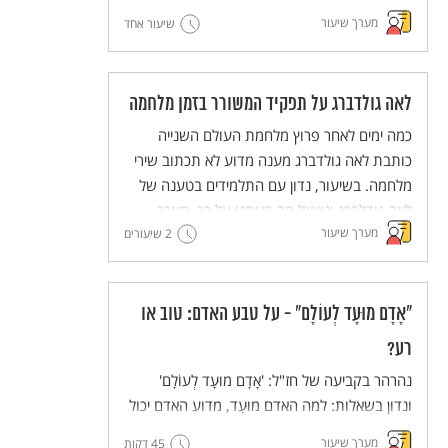
המצווה של פדיון שבויים ובמקורות שעוסקים
מערך שיעור
במגבלות על חיוב זה. נקיים דיון כיתתי מבוסס
שיעור אחד
מקורות על הערך ועל יישומו במציאות בת זמננו.
לאה גולדברג על תפקיד המשורר בזמן מלחמה
כמה ימים לאחר פרוץ מלחמת העולם השנייה
כותבת לאה גולדברג מענה מדוע לא תכתוב שירי
מלחמה. בשיעור, נדון עם התלמידים בטענה של
לאה גודלברג ונשאל מה דעתנו על כך. מערך
מערך שיעור
שיעור לימים קשים.
2 שיעורים
"אָדָם מוּעָד לְעוֹלָם" - על טבע האדם: טוב או
רע?
נהרהר בקביעה של חז"ל: 'אָדָם מוּעָד לְעוֹלָם'
ונדון בשאלות: למה האדם מוּעָד, מדוע האדם יכול
להזיק כמו חיות שאינן מאולפות?
מערך שיעור
45 דקות