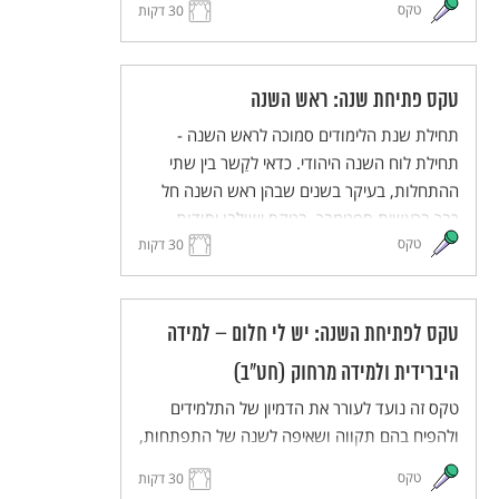
טקס
30 דקות
תחושת השייכות והאחריות המשותפת. הטקס
מותאם ללמידה מרחוק וללמידה היברידית.
טקס פתיחת שנה: ראש השנה
תחילת שנת הלימודים סמוכה לראש השנה -
תחילת לוח השנה היהודי. כדאי לקַשר בין שתי
ההתחלות, בעיקר בשנים שבהן ראש השנה חל
כבר בראשית ספטמבר. בטקס ישולבו יסודות
טקס
מסורתיים מתוך חגי תשרי, ובעיקר מתוך ראש
30 דקות
השנה, באוריינטציה תרבותית ולא דתית. הטקס
יכיל מוטיבים כגון מבט לעבר ולעתיד, פתיחה
ונעילה של שערים, מעבר מקיץ לסתיו, זיכרון ותיקון
טקס לפתיחת השנה: יש לי חלום – למידה
עולם. הטקס מותאם ללמידה היברידית ולמידה
היברידית ולמידה מרחוק (חט"ב)
מרחוק.
טקס זה נועד לעורר את הדמיון של התלמידים
ולהפיח בהם תקווה ושאיפה לשנה של התפתחות,
יוזמה ועשייה. התלמידים והמורים יחלמו על העתיד
טקס
30 דקות
הרחוק ועל העתיד הקרוב, ישתפו זה את זה