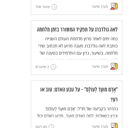
המצווה של פדיון שבויים ובמקורות שעוסקים
מערך שיעור
במגבלות על חיוב זה. נקיים דיון כיתתי מבוסס
שיעור אחד
מקורות על הערך ועל יישומו במציאות בת זמננו.
לאה גולדברג על תפקיד המשורר בזמן מלחמה
כמה ימים לאחר פרוץ מלחמת העולם השנייה
כותבת לאה גולדברג מענה מדוע לא תכתוב שירי
מלחמה. בשיעור, נדון עם התלמידים בטענה של
לאה גודלברג ונשאל מה דעתנו על כך. מערך
מערך שיעור
שיעור לימים קשים.
2 שיעורים
"אָדָם מוּעָד לְעוֹלָם" - על טבע האדם: טוב או
רע?
נהרהר בקביעה של חז"ל: 'אָדָם מוּעָד לְעוֹלָם'
ונדון בשאלות: למה האדם מוּעָד, מדוע האדם יכול
להזיק כמו חיות שאינן מאולפות?
מערך שיעור
45 דקות