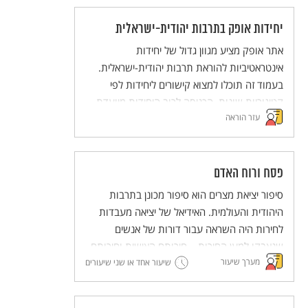
יחידות אופק בתרבות יהודית-ישראלית
אתר אופק מציע מגוון גדול של יחידות
אינטראטיביות להוראת תרבות יהודית-ישראלית.
בעמוד זה תוכלו למצוא קישורים ליחידות לפי
קטיגוריות שונות. הכניסה לרוב היחידות מיועדת
עזר הוראה
לבעלי מנוי לאתר.
פסח ורוח האדם
סיפור יציאת מצרים הוא סיפור מכונן בתרבות
היהודית והעולמית. האידיאל של יציאה מעבדות
לחירות היה השראה עבור דורות של אנשים
שנאבקו למען החירות – חירותם האישית וחירותם
מערך שיעור
של אחרים. בכך, מעבר להיותו סיפור לאומי, סיפור
שיעור אחד או שני שיעורים
יציאת מצרים מבטא רעיון הומניסטי – חירות האדם
– וחושף את המנגנונים שדרכם בעלי הכוח