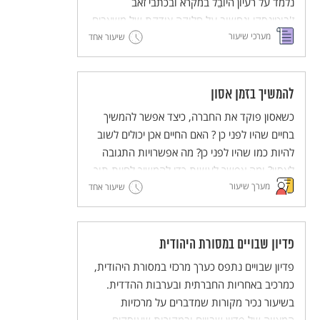
נלמד על רעיון היוֹבֵל במקרא ובכתבי זאב
ז'בוטינסקי ונחשוב על חלוקה צודקת של משאבים.
מערכי שיעור
שיעור אחד
להמשיך בזמן אסון
כשאסון פוקד את החברה, כיצד אפשר להמשיך
בחיים שהיו לפני כן ? האם החיים אכן יכולים לשוב
להיות כמו שהיו לפני כן? מה אפשרויות התגובה
לאסון? ומה אפשר לעשות כדי להמשיך לחיות תוך
מערך שיעור
כדי זיכרון צורב?
שיעור אחד
פדיון שבויים במסורת היהודית
פדיון שבויים נתפס כערך מרכזי במסורת היהודית,
כמרכיב באחריות החברתית ובערבות ההדדית.
בשיעור נכיר מקורות שמדברים על מרכזיות