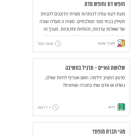
משעבדים אחרים. בשיעור הזה יפגשו התלמידים
חופש דת וחופש מדת
טקסטים הקשורים ליציאת מצרים, שהדיון בהם
מעת לעת עולה לכותרות סוגיית הדוכנים להנחת
נועד להעצים את ההזדהות עם ערך החירות לכל
תפילין בבתי ספר ממלכתיים. סוגיה זו מעלה שורה
אדם, את האמפתיה לאחר ואת המודעות
של שאלות ערכיות, זהותיות וחינוכיות. מערך זה
למשמעות השליטה של אדם על זולתו.
מיועד למורות ומורים הרוצים לקיים שיח מושכל
מערך שיעור
בכיתה על התופעה. המערך מבקש ללבן את
שיעור כפול
הערכים "חופש דת" ו"חופש מדת" כזכויות יסוד,
וכן לדון באופיו של החינוך הממלכתי ושל יהדות
חילונית.
שלושת האיים - תרגיל בחשיבה
סרטון המציב דילמה: האם אעדיף להיות שולט,
נשלט או אדם שחי בחברה שוויונית?
וידאו
< 1
דקות
מהי חברת מופת?