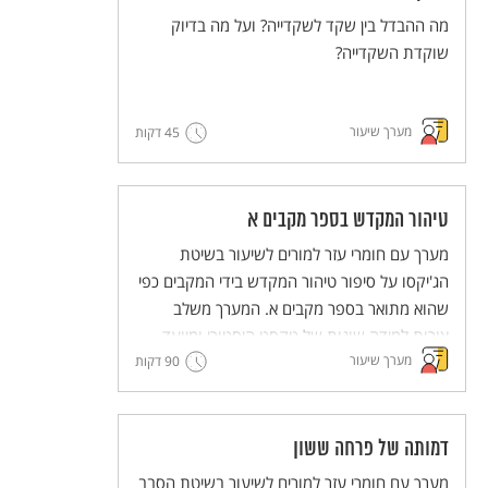
מה ההבדל בין שקד לשקדייה? ועל מה בדיוק
שוקדת השקדייה?
מערך שיעור
45 דקות
טיהור המקדש בספר מקבים א
מערך עם חומרי עזר למורים לשיעור בשיטת
הג'יקסו על סיפור טיהור המקדש בידי המקבים כפי
שהוא מתואר בספר מקבים א. המערך משלב
צורות למידה שונות של טקסט היסטורי ומיועד
מערך שיעור
90 דקות
לעבודה קבוצתית שבה לכל תלמיד ותלמידה יש
חלק פעיל.
מסדרת מערכי השיעור המדגימים שיטות הוראה
חדשניות והמלוות יחידות ללימוד עצמי של
דמותה של פרחה ששון
השיטות הללו (פלפ"ל - פעילות פדגוגית לימודית
מערך עם חומרי עזר למורים לשיעור בשיטת הסבב