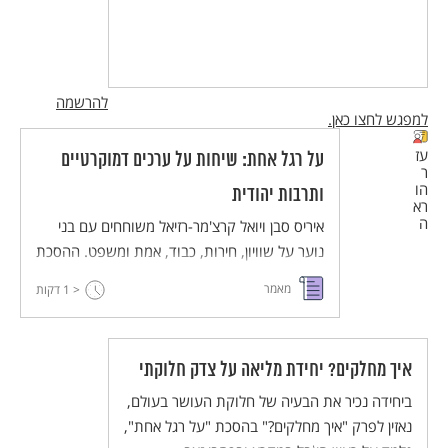
להרשמה
למפגש לחצו כאן.
עז
על רגל אחת: שיחות על ערכים דמוקרטיים
ר
הו
ותרבות יהודית
רא
ה
איריס סבן ויואל קרצ'מר-רזיאל משוחחים עם בני
נוער על שוויון, חירות, כבוד, אמת ומשפט. ההסכת
מיועד לשילוב בהוראה בחטיבת הביניים במקצועות
מאמר
< 1
דקות
החברה והרוח, ויש בו חמישה עשר פרקים באורך
של 6-9 דקות.
איך מחלקים? יחידת מליאה על צדק חלוקתי
ביחידה נכיר את הבעיה של חלוקת העושר בעולם,
נאזין לפרק "איך מחלקים?" בהסכת "על רגל אחת",