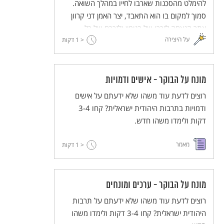
להימלט מהסכנות שארבו לחייו במהלך השואה.
סמוך למקום בו הוא התאבד, יצר האמן דני קרוון
אתר הנצחה לזכרו של בנימין ולזכרם של כל
על היצירה
< 1
הפליטים שנאלצו להימלט מאימת המשטר הנאצי.
דקות
מונח על הבוקר - אישים ודמויות
רוצים לדעת עוד משהו שלא ידעתם על אישים
ודמויות בתרבות היהודית ישראלית? קחו 3-4
דקות ולימדו משהו חדש.
מאמר
< 1
דקות
מונח על הבוקר - ערכים ומונחים
רוצים לדעת עוד משהו שלא ידעתם על תרבות
היהודית ישראלית? קחו 3-4 דקות ולימדו משהו