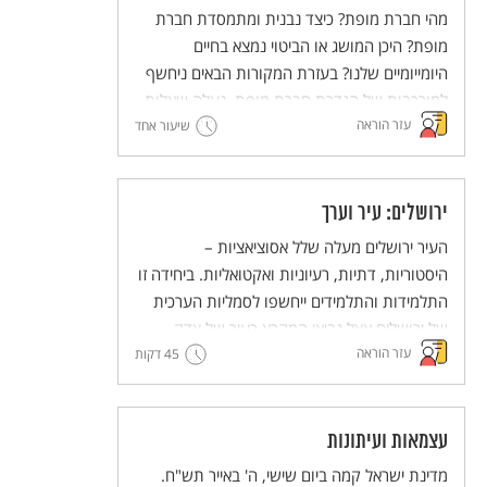
מהי חברת מופת? כיצד נבנית ומתמסדת חברת
מופת? היכן המושג או הביטוי נמצא בחיים
היומייומיים שלנו? בעזרת המקורות הבאים ניחשף
למורכבות של הגדרת חברת מופת, נעלה שאלות
עזר הוראה
ונעלה אפשרויות ערכיות מנוגדות ליצירת חברת
שיעור אחד
מופת.
ירושלים: עיר וערך
העיר ירושלים מעלה שלל אסוציאציות –
היסטוריות, דתיות, רעיוניות ואקטואליות. ביחידה זו
התלמידות והתלמידים ייחשפו לסמליות הערכית
של ירושלים אצל נביאי המקרא כעיר של צדק,
עזר הוראה
45 דקות
משפט, אמת ושלום. לימוד הקטעים מהנבואות
נועד להעמיק את ההבנה של משמעותה הסמלית
של ירושלים מעבר להיותה עיר המקדש בעבר ועיר
הבירה של מדינת ישראל בהווה. הלימוד נועד
עצמאות ועיתונות
לקדם הטמעה של ערכי הצדק, המשפט האמת
מדינת ישראל קמה ביום שישי, ה' באייר תש"ח.