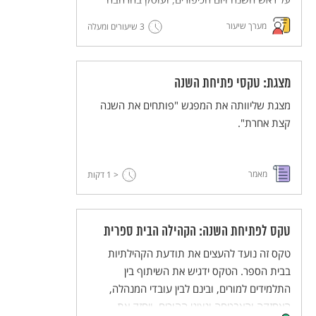
בערכים שעולים מהחגים האלה.
מערך שיעור
3 שיעורים ומעלה
מצגת: טקסי פתיחת השנה
מצגת שליוותה את המפגש "פותחים את השנה
קצת אחרת".
מאמר
< 1
דקות
טקס לפתיחת השנה: הקהילה הבית ספרית
טקס זה נועד להעצים את תודעת הקהילתיות
בבית הספר. הטקס ידגיש את השיתוף בין
התלמידים למורים, ובינם לבין עובדי המנהלה,
האחזקה והאבטחה ונציגי ההורים, ויחזק את