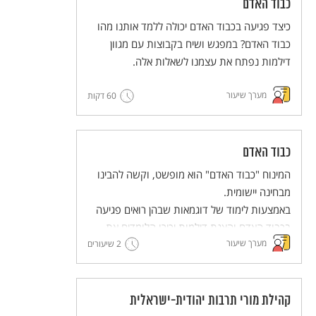
כבוד האדם
כיצד פגיעה בכבוד האדם יכולה ללמד אותנו מהו
כבוד האדם? במפגש ושיח בקבוצות עם מגוון
דילמות נפתח את עצמנו לשאלות אלה.
מערך שיעור
60 דקות
כבוד האדם
המינוח "כבוד האדם" הוא מופשט, וקשה להבינו
מבחינה יישומית.
באמצעות לימוד של דוגמאות שבהן רואים פגיעה
בכבוד האדם והצגת דילמות יכירו הלומדים את
מערך שיעור
הבסיס לזכויות האדם. למידה זו תוביל אותנו
2 שיעורים
לחשיבה משותפת – מה אפשר לעשות כדי לקדם
את הערך של שמירה על כבודו של כל אדם.
קהילת מורי תרבות יהודית-ישראלית