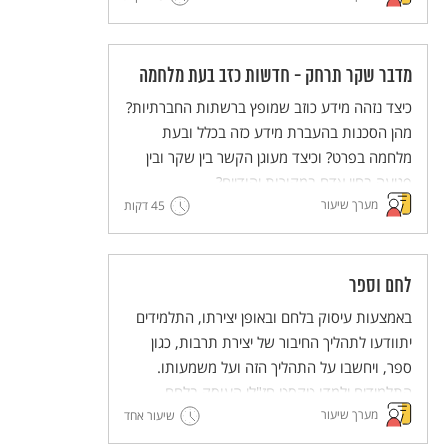
במה הוא מוּעָד ומה אנחנו (האדם) יכולים לעשות
עם הקביעה הזו?
מדבר שקר תרחק - חדשות כזב בעת מלחמה
כיצד נזהה מידע כוזב שמופץ ברשתות החברתיות?
מהן הסכנות בהעברת מידע כזה בכלל ובעת
מלחמה בפרט? וכיצד מעוגן הקשר בין שקר ובין
פגיעה בחיי אדם במקורות יהודיים?
מערך שיעור
45 דקות
לחם וספר
באמצעות עיסוק בלחם ובאופן יצירתו, התלמידים
יתוודעו לתהליך החיבור של יצירת תרבות, כגון
ספר, ויחשבו על התהליך הזה ועל משמעותו.
התלמידים ילמדו טקסט חז"לי העוסק בלחם
מערך שיעור
ובתהליך הכנתו כדימוי ויְפתחו את היכולת לעסוק
שיעור אחד
בדימויים. מתוך כך יעשירו התלמידים את הבנתם