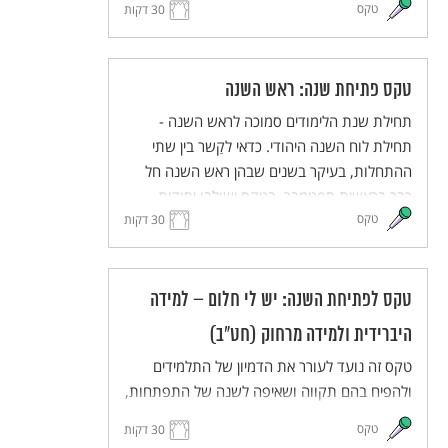
טקס
30 דקות
תחושת השייכות והאחריות המשותפת. הטקס
מותאם ללמידה מרחוק וללמידה היברידית.
טקס פתיחת שנה: ראש השנה
תחילת שנת הלימודים סמוכה לראש השנה -
תחילת לוח השנה היהודי. כדאי לקַשר בין שתי
ההתחלות, בעיקר בשנים שבהן ראש השנה חל
כבר בראשית ספטמבר. בטקס ישולבו יסודות
טקס
מסורתיים מתוך חגי תשרי, ובעיקר מתוך ראש
30 דקות
השנה, באוריינטציה תרבותית ולא דתית. הטקס
יכיל מוטיבים כגון מבט לעבר ולעתיד, פתיחה
ונעילה של שערים, מעבר מקיץ לסתיו, זיכרון ותיקון
טקס לפתיחת השנה: יש לי חלום – למידה
עולם. הטקס מותאם ללמידה היברידית ולמידה
היברידית ולמידה מרחוק (חט"ב)
מרחוק.
טקס זה נועד לעורר את הדמיון של התלמידים
ולהפיח בהם תקווה ושאיפה לשנה של התפתחות,
יוזמה ועשייה. התלמידים והמורים יחלמו על העתיד
טקס
30 דקות
הרחוק ועל העתיד הקרוב, ישתפו זה את זה