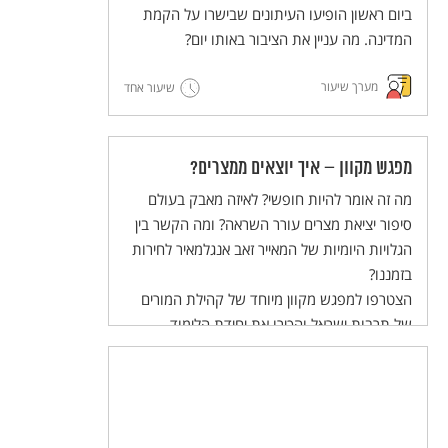
והשלום בעולם הערכים של התלמידות
ביום ראשון הופיעו העיתונים שבישרו על הקמת
והתלמידים.
המדינה. מה עניין את הציבור באותו יום?
מערך שיעור
שיעור אחד
מפגש מקוון – איך יוצאים ממצרים?
מה זה אומר להיות חופשי? לאיזה מאבק בעולם
סיפור יציאת מצרים עורר השראה? ומה הקשר בין
הגלויות היומיות של המאייר זאב אנגלמאיר לחירות
בזמננו?
הצטרפו למפגש מקוון מיוחד של קהילת המורים
של תרבות ישראל והכירו את יחידת הלימוד
להוראה בכיתה, המשלבת הסכת שהופקה במיוחד
לתלמידי חט"ב!
המפגש יתקיים ביום שלישי, 02/04/24 בשעות
20:30-21:30.