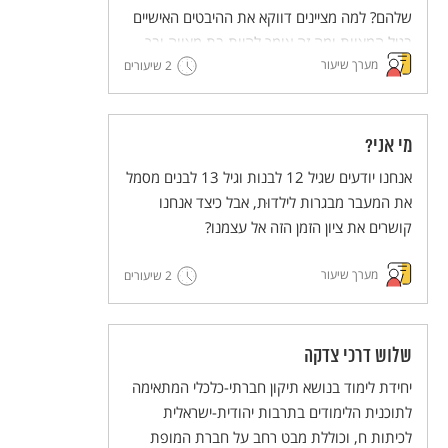
שלהם? למה מציינים דווקא את ההיבטים האישיים
בגיל המצוות ומה זה אומר להיות בת מצווה ובר
מערך שיעור
מצווה בימינו ובעבר?
2 שיעורים
מי אני?
אנחנו יודעים שגיל 12 לבנות וגיל 13 לבנים מסמל
את המעבר מבגרות לילדוּת, אבל כיצד אנחנו
קושרים את ציון הזמן הזה אל עצמנו?
מערך שיעור
2 שיעורים
שלוש דרכי צדקה
יחידת לימוד בנושא תיקון חברתי-כלכלי המתאימה
לתוכנית הלימודים בתרבות יהודית-ישראלית
לכיתות ח, וכוללת מבט רחב על חברת המופת