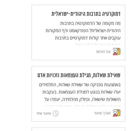
לגבי חג השבועות.
דמוקרטיה בתרבות היהודית-ישראלית
מה מקומה של הדמוקרטיה בתרבות
היהודית-ישראלית? הפודקאסט ודף המקורות
עוקבים אחר קולות דמוקרטיים בתרבות
היהודית-ישראלית לדורותיה.
עזר הוראה
שאילת שאלות, מגילת העצמאות וזכויות אדם
באמצעות טכניקה של שאילת שאלות, התלמידים
יעלו שאלות בנוגע למגילת העצמאות. בעקבות
השאלות שישאלו, וכחלק מהלמידה, יעמדו על
הקשר ועל ההבדלים בין חזון, חוקי יסוד וחוקה.
מערך שיעור
אלה יובילו לחשיבה משותפת על כינון חברת
שיעור אחד
מופת.