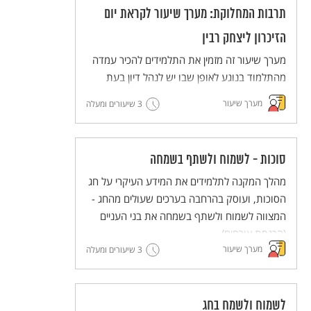
תרבות המחלוקת: מערך שיעור לקראת יום
הזיכרון ליצחק רבין
מערך שיעור זה מזמין את התלמידים להכיר עמדה
מהתלמוד בנוגע לאופן שבו יש לנהל דיון בעת
מחלוקת, ולנסות ליישם את הדרך המוצעת
מערך שיעור
3 שיעורים ומעלה
בתלמוד (דרך בית הלל) בדיונים שהם מנהלים.
סוכות - לשמוח ולשתף בשמחה
מהלך המקנה לתלמידים את המידע העיקרי על חג
הסוכות, ועוסק בהרחבה בערכים שעולים מהחג -
המצווה לשמוח ולשתף בשמחה את בני העניים
(הכנסת אורחים).
מערך שיעור
3 שיעורים ומעלה
לשמוח ולשמח בחג