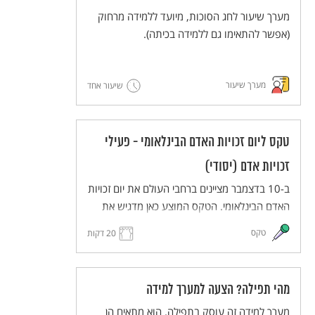
מערך שיעור לחג הסוכות, מיועד ללמידה מרחוק
(אפשר להתאימו גם ללמידה בכיתה).
מערך שיעור
שיעור אחד
טקס ליום זכויות האדם הבינלאומי - פעילי
זכויות אדם (יסודי)
ב-10 בדצמבר מציינים ברחבי העולם את יום זכויות
האדם הבינלאומי. הטקס המוצע כאן מדגיש את
העשייה של פעילים למען זכויות אדם. הטקס
טקס
20 דקות
יתקיים בפורמט כיתתי בכיתות בית הספר השונות
(כיתות א-ה), ויעבירו אותו תלמידי כיתות ו לאחר
תהליך של למידת הנושא ותכנון הטקס.
מהי תפילה? הצעה למערך למידה
הטקס מותאם ללמידה מרחוק, וניתן להתאימו גם
ללמידה בכיתה.
מערך למידה זה עוסק בתפילה. הוא מתאים הן