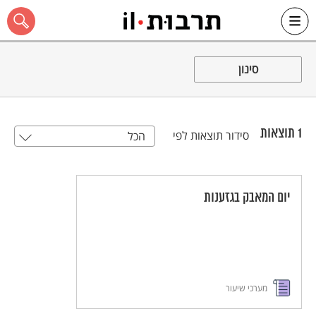
Ski
t
סינון
conten
1
תוצאות
סידור תוצאות לפי
הכל
כל האתר
יום המאבק בגזענות
מערכי שיעור