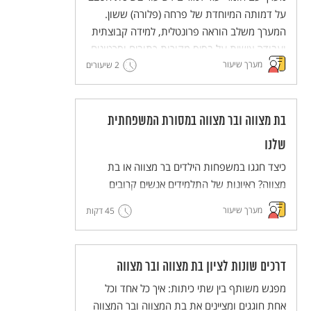
למורים)
על דמותה המיוחדת של פרחה (פלורה) ששון.
המערך משלב הוראה פרונטלית, למידה קבוצתית
ועבודה אישית על בסיס מקורות כתובים וסרטונים.
מערך שיעור
2 שיעורים
מסדרת מערכי השיעור המדגימים שיטות הוראה
חדשניות והמלוות יחידות ללימוד עצמי של
השיטות הללו (פלפ"ל - פעילות פדגוגית לימודית
למורים).
בת מצווה ובר מצווה במסורת המשפחתית
שלנו
כיצד חגגו במשפחות הילדים בר מצווה או בת
מצווה? ראיונות של התלמידים אנשים קרובים
אליהם יסייעו לנו להרחיב ולהכיר את הדרכים
מערך שיעור
45 דקות
השונות לציון החגיגה ואת הדמיון וההבדל בינם
לבין המשפחות.
דרכים שונות לציון בת מצווה ובר מצווה
מפגש משותף בין שתי כיתות: איך כל אחד וכל
אחת חוגגים ומציינים את בת המצווה ובר המצווה