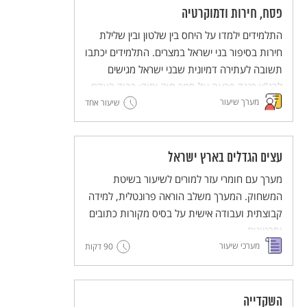
פסח, חירות ודמוקרטיה
התלמידים ילמדו על היחס בין שלטון ובין שלילת
חירות בסיפור בני ישראל במצרים. התלמידים יכתבו
תשובה לעתירה דמיונית שבני ישראל מגישים
לבג"ץ כנגד פרעה על סמך חוק יסוד: כבוד האדם
מערך שיעור
וחירותו.
שיעור אחד
המערך כולל עבודה במליאה, עבודה בקבוצות
וסיכום במליאה.
עצים הגדלים בארץ ישראל
מערך עם חומרי עזר למורים לשיעור בשיטת
המשחוק. המערך משלב הוראה פרונטלית, למידה
קבוצתית ועבודה אישית על בסיס מקורות כתובים
וסרטונים.
מערכי שיעור
90 דקות
מסדרת מערכי השיעור המדגימים שיטות הוראה
חדשניות והמלוות יחידות ללימוד עצמי של
השיטות הללו (פלפ"ל - פעילות פדגוגית לימודית
למורים).
השקדייה