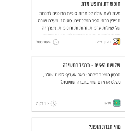
משעבדים אחרים. בשיעור הזה יפגשו התלמידים
חופש דת וחופש מדת
טקסטים הקשורים ליציאת מצרים, שהדיון בהם
מעת לעת עולה לכותרות סוגיית הדוכנים להנחת
נועד להעצים את ההזדהות עם ערך החירות לכל
תפילין בבתי ספר ממלכתיים. סוגיה זו מעלה שורה
אדם, את האמפתיה לאחר ואת המודעות
של שאלות ערכיות, זהותיות וחינוכיות. מערך זה
למשמעות השליטה של אדם על זולתו.
מיועד למורות ומורים הרוצים לקיים שיח מושכל
מערך שיעור
בכיתה על התופעה. המערך מבקש ללבן את
שיעור כפול
הערכים "חופש דת" ו"חופש מדת" כזכויות יסוד,
וכן לדון באופיו של החינוך הממלכתי ושל יהדות
חילונית.
שלושת האיים - תרגיל בחשיבה
סרטון המציב דילמה: האם אעדיף להיות שולט,
נשלט או אדם שחי בחברה שוויונית?
וידאו
< 1
דקות
מהי חברת מופת?