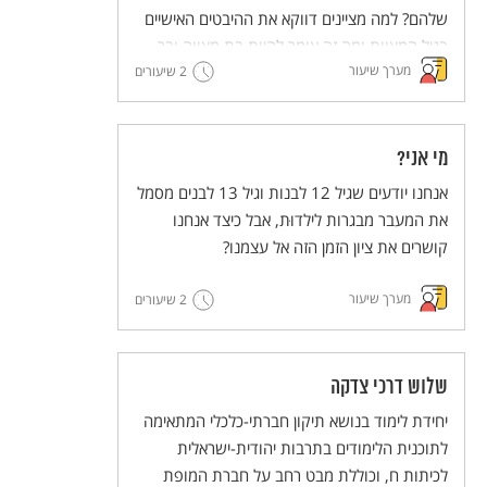
שלהם? למה מציינים דווקא את ההיבטים האישיים
בגיל המצוות ומה זה אומר להיות בת מצווה ובר
מערך שיעור
מצווה בימינו ובעבר?
2 שיעורים
מי אני?
אנחנו יודעים שגיל 12 לבנות וגיל 13 לבנים מסמל
את המעבר מבגרות לילדוּת, אבל כיצד אנחנו
קושרים את ציון הזמן הזה אל עצמנו?
מערך שיעור
2 שיעורים
שלוש דרכי צדקה
יחידת לימוד בנושא תיקון חברתי-כלכלי המתאימה
לתוכנית הלימודים בתרבות יהודית-ישראלית
לכיתות ח, וכוללת מבט רחב על חברת המופת