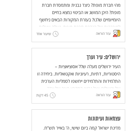
מהי חברת מופת? כיצד נבנית ומתמסדת חברת
מופת? היכן המושג או הביטוי נמצא בחיים
היומייומיים שלנו? בעזרת המקורות הבאים ניחשף
למורכבות של הגדרת חברת מופת, נעלה שאלות
עזר הוראה
ונעלה אפשרויות ערכיות מנוגדות ליצירת חברת
שיעור אחד
מופת.
ירושלים: עיר וערך
העיר ירושלים מעלה שלל אסוציאציות –
היסטוריות, דתיות, רעיוניות ואקטואליות. ביחידה זו
התלמידות והתלמידים ייחשפו לסמליות הערכית
של ירושלים אצל נביאי המקרא כעיר של צדק,
עזר הוראה
45 דקות
משפט, אמת ושלום. לימוד הקטעים מהנבואות
נועד להעמיק את ההבנה של משמעותה הסמלית
של ירושלים מעבר להיותה עיר המקדש בעבר ועיר
הבירה של מדינת ישראל בהווה. הלימוד נועד
עצמאות ועיתונות
לקדם הטמעה של ערכי הצדק, המשפט האמת
מדינת ישראל קמה ביום שישי, ה' באייר תש"ח.