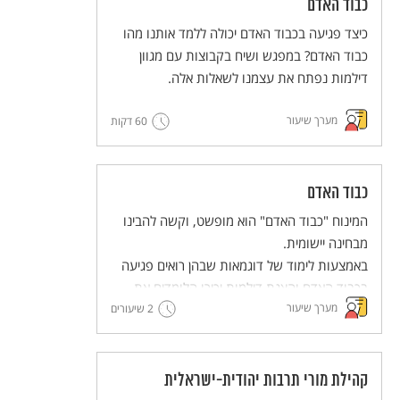
כבוד האדם
כיצד פגיעה בכבוד האדם יכולה ללמד אותנו מהו
כבוד האדם? במפגש ושיח בקבוצות עם מגוון
דילמות נפתח את עצמנו לשאלות אלה.
מערך שיעור
60 דקות
כבוד האדם
המינוח "כבוד האדם" הוא מופשט, וקשה להבינו
מבחינה יישומית.
באמצעות לימוד של דוגמאות שבהן רואים פגיעה
בכבוד האדם והצגת דילמות יכירו הלומדים את
מערך שיעור
הבסיס לזכויות האדם. למידה זו תוביל אותנו
2 שיעורים
לחשיבה משותפת – מה אפשר לעשות כדי לקדם
את הערך של שמירה על כבודו של כל אדם.
קהילת מורי תרבות יהודית-ישראלית