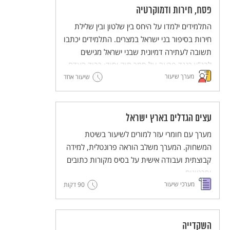
פסח, חירות ודמוקרטיה
התלמידים ילמדו על היחס בין שלטון ובין שלילת
חירות בסיפור בני ישראל במצרים. התלמידים יכתבו
תשובה לעתירה דמיונית שבני ישראל מגישים
לבג"ץ כנגד פרעה על סמך חוק יסוד: כבוד האדם
מערך שיעור
וחירותו.
שיעור אחד
המערך כולל עבודה במליאה, עבודה בקבוצות
וסיכום במליאה.
עצים הגדלים בארץ ישראל
מערך עם חומרי עזר למורים לשיעור בשיטת
המשחוק. המערך משלב הוראה פרונטלית, למידה
קבוצתית ועבודה אישית על בסיס מקורות כתובים
וסרטונים.
מערכי שיעור
90 דקות
מסדרת מערכי השיעור המדגימים שיטות הוראה
חדשניות והמלוות יחידות ללימוד עצמי של
השיטות הללו (פלפ"ל - פעילות פדגוגית לימודית
למורים).
השקדייה