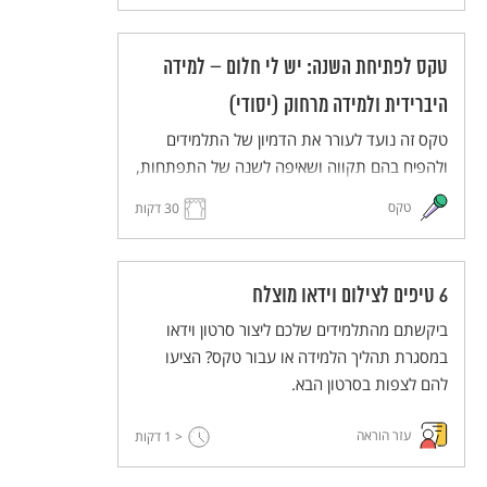
בחלומותיהם ויעלו את חלומותיהם במרחב משותף
(ממשי או וירטואלי). הטקס מותאם ללמידה מרחוק
טקס לפתיחת השנה: יש לי חלום – למידה
וללמידה היברידית.
היברידית ולמידה מרחוק (יסודי)
טקס זה נועד לעורר את הדמיון של התלמידים
ולהפיח בהם תקווה ושאיפה לשנה של התפתחות,
יוזמה ועשייה. התלמידים והמורים יחלמו על העתיד
טקס
30 דקות
הרחוק ועל העתיד הקרוב, ישתפו זה את זה
בחלומותיהם ויעלו את חלומותיהם במרחב משותף
(ממשי או וירטואלי). הטקס מותאם ללמידה מרחוק
6 טיפים לצילום וידאו מוצלח
וללמידה היברידית.
ביקשתם מהתלמידים שלכם ליצור סרטון וידאו
במסגרת תהליך הלמידה או עבור טקס? הציעו
להם לצפות בסרטון הבא.
עזר הוראה
< 1
דקות