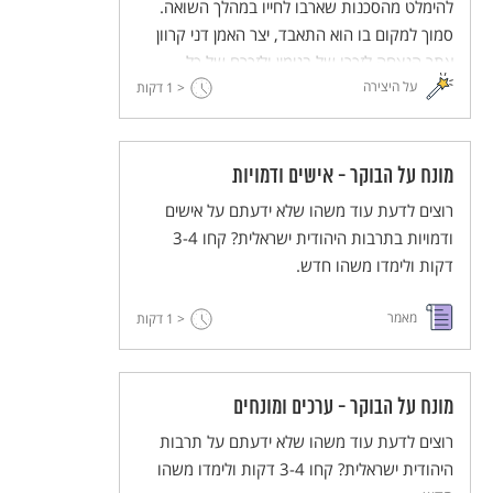
להימלט מהסכנות שארבו לחייו במהלך השואה.
סמוך למקום בו הוא התאבד, יצר האמן דני קרוון
אתר הנצחה לזכרו של בנימין ולזכרם של כל
על היצירה
< 1
הפליטים שנאלצו להימלט מאימת המשטר הנאצי.
דקות
מונח על הבוקר - אישים ודמויות
רוצים לדעת עוד משהו שלא ידעתם על אישים
ודמויות בתרבות היהודית ישראלית? קחו 3-4
דקות ולימדו משהו חדש.
מאמר
< 1
דקות
מונח על הבוקר - ערכים ומונחים
רוצים לדעת עוד משהו שלא ידעתם על תרבות
היהודית ישראלית? קחו 3-4 דקות ולימדו משהו