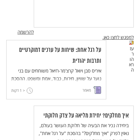
להרשמה
למפגש לחצו כאן.
עז
על רגל אחת: שיחות על ערכים דמוקרטיים
ר
הו
ותרבות יהודית
רא
ה
איריס סבן ויואל קרצ'מר-רזיאל משוחחים עם בני
נוער על שוויון, חירות, כבוד, אמת ומשפט. ההסכת
מיועד לשילוב בהוראה בחטיבת הביניים במקצועות
מאמר
< 1
דקות
החברה והרוח, ויש בו חמישה עשר פרקים באורך
של 6-9 דקות.
איך מחלקים? יחידת מליאה על צדק חלוקתי
ביחידה נכיר את הבעיה של חלוקת העושר בעולם,
נאזין לפרק "איך מחלקים?" בהסכת "על רגל אחת",