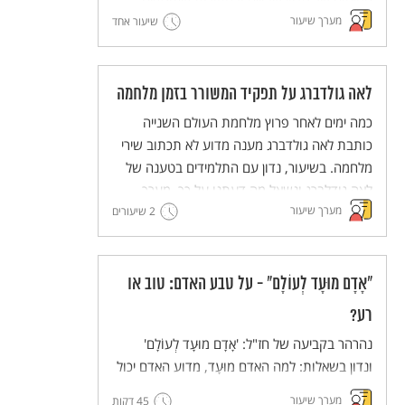
המצווה של פדיון שבויים ובמקורות שעוסקים
מערך שיעור
במגבלות על חיוב זה. נקיים דיון כיתתי מבוסס
שיעור אחד
מקורות על הערך ועל יישומו במציאות בת זמננו.
לאה גולדברג על תפקיד המשורר בזמן מלחמה
כמה ימים לאחר פרוץ מלחמת העולם השנייה
כותבת לאה גולדברג מענה מדוע לא תכתוב שירי
מלחמה. בשיעור, נדון עם התלמידים בטענה של
לאה גודלברג ונשאל מה דעתנו על כך. מערך
מערך שיעור
שיעור לימים קשים.
2 שיעורים
"אָדָם מוּעָד לְעוֹלָם" - על טבע האדם: טוב או
רע?
נהרהר בקביעה של חז"ל: 'אָדָם מוּעָד לְעוֹלָם'
ונדון בשאלות: למה האדם מוּעָד, מדוע האדם יכול
להזיק כמו חיות שאינן מאולפות?
מערך שיעור
45 דקות