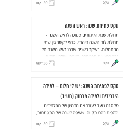
טקס
30 דקות
תחושת השייכות והאחריות המשותפת. הטקס
מותאם ללמידה מרחוק וללמידה היברידית.
טקס פתיחת שנה: ראש השנה
תחילת שנת הלימודים סמוכה לראש השנה -
תחילת לוח השנה היהודי. כדאי לקַשר בין שתי
ההתחלות, בעיקר בשנים שבהן ראש השנה חל
כבר בראשית ספטמבר. בטקס ישולבו יסודות
טקס
מסורתיים מתוך חגי תשרי, ובעיקר מתוך ראש
30 דקות
השנה, באוריינטציה תרבותית ולא דתית. הטקס
יכיל מוטיבים כגון מבט לעבר ולעתיד, פתיחה
ונעילה של שערים, מעבר מקיץ לסתיו, זיכרון ותיקון
טקס לפתיחת השנה: יש לי חלום – למידה
עולם. הטקס מותאם ללמידה היברידית ולמידה
היברידית ולמידה מרחוק (חט"ב)
מרחוק.
טקס זה נועד לעורר את הדמיון של התלמידים
ולהפיח בהם תקווה ושאיפה לשנה של התפתחות,
יוזמה ועשייה. התלמידים והמורים יחלמו על העתיד
טקס
30 דקות
הרחוק ועל העתיד הקרוב, ישתפו זה את זה