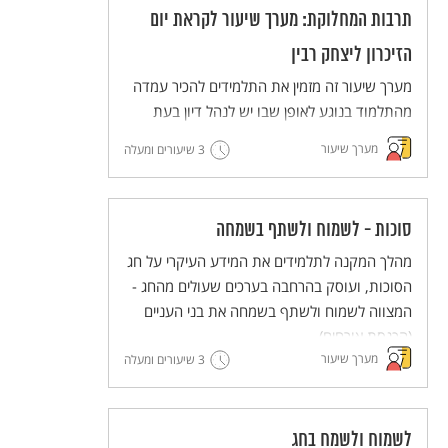
תרבות המחלוקת: מערך שיעור לקראת יום
הזיכרון ליצחק רבין
מערך שיעור זה מזמין את התלמידים להכיר עמדה
מהתלמוד בנוגע לאופן שבו יש לנהל דיון בעת
מחלוקת, ולנסות ליישם את הדרך המוצעת
מערך שיעור
3 שיעורים ומעלה
בתלמוד (דרך בית הלל) בדיונים שהם מנהלים.
סוכות - לשמוח ולשתף בשמחה
מהלך המקנה לתלמידים את המידע העיקרי על חג
הסוכות, ועוסק בהרחבה בערכים שעולים מהחג -
המצווה לשמוח ולשתף בשמחה את בני העניים
(הכנסת אורחים).
מערך שיעור
3 שיעורים ומעלה
לשמוח ולשמח בחג