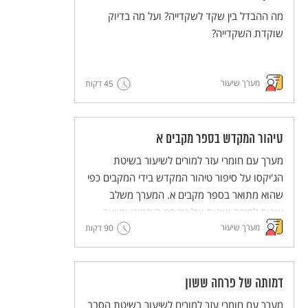
מה ההבדל בין שקד לשקדייה? ועל מה בדיוק
שוקדת השקדייה?
מערך שיעור
45 דקות
טיהור המקדש בספר מקבים א
מערך עם חומרי עזר למורים לשיעור בשיטת
הג'יקסו על סיפור טיהור המקדש בידי המקבים כפי
שהוא מתואר בספר מקבים א. המערך משלב
צורות למידה שונות של טקסט היסטורי ומיועד
מערך שיעור
90 דקות
לעבודה קבוצתית שבה לכל תלמיד ותלמידה יש
חלק פעיל.
מסדרת מערכי השיעור המדגימים שיטות הוראה
חדשניות והמלוות יחידות ללימוד עצמי של
דמותה של פרחה ששון
השיטות הללו (פלפ"ל - פעילות פדגוגית לימודית
מערך עם חומרי עזר למורים לשיעור בשיטת הסבב