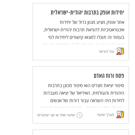
יחידות אופק בתרבות יהודית-ישראלית
אתר אופק מציע מגוון גדול של יחידות
אינטראטיביות להוראת תרבות יהודית-ישראלית.
בעמוד זה תוכלו למצוא קישורים ליחידות לפי
קטיגוריות שונות. הכניסה לרוב היחידות מיועדת
עזר הוראה
לבעלי מנוי לאתר.
פסח ורוח האדם
סיפור יציאת מצרים הוא סיפור מכונן בתרבות
היהודית והעולמית. האידיאל של יציאה מעבדות
לחירות היה השראה עבור דורות של אנשים
שנאבקו למען החירות – חירותם האישית וחירותם
מערך שיעור
של אחרים. בכך, מעבר להיותו סיפור לאומי, סיפור
שיעור אחד או שני שיעורים
יציאת מצרים מבטא רעיון הומניסטי – חירות האדם
– וחושף את המנגנונים שדרכם בעלי הכוח