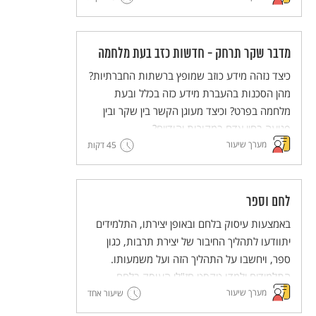
במה הוא מוּעָד ומה אנחנו (האדם) יכולים לעשות
עם הקביעה הזו?
מדבר שקר תרחק - חדשות כזב בעת מלחמה
כיצד נזהה מידע כוזב שמופץ ברשתות החברתיות?
מהן הסכנות בהעברת מידע כזה בכלל ובעת
מלחמה בפרט? וכיצד מעוגן הקשר בין שקר ובין
פגיעה בחיי אדם במקורות יהודיים?
מערך שיעור
45 דקות
לחם וספר
באמצעות עיסוק בלחם ובאופן יצירתו, התלמידים
יתוודעו לתהליך החיבור של יצירת תרבות, כגון
ספר, ויחשבו על התהליך הזה ועל משמעותו.
התלמידים ילמדו טקסט חז"לי העוסק בלחם
מערך שיעור
ובתהליך הכנתו כדימוי ויְפתחו את היכולת לעסוק
שיעור אחד
בדימויים. מתוך כך יעשירו התלמידים את הבנתם