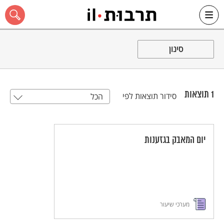
Ski
t
סינון
conten
1
תוצאות
סידור תוצאות לפי
הכל
כל האתר
יום המאבק בגזענות
מערכי שיעור