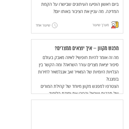
והשלום בעולם הערכים של התלמידות
ביום ראשון הופיעו העיתונים שבישרו על הקמת
והתלמידים.
המדינה. מה עניין את הציבור באותו יום?
מערך שיעור
שיעור אחד
מפגש מקוון – איך יוצאים ממצרים?
מה זה אומר להיות חופשי? לאיזה מאבק בעולם
סיפור יציאת מצרים עורר השראה? ומה הקשר בין
הגלויות היומיות של המאייר זאב אנגלמאיר לחירות
בזמננו?
הצטרפו למפגש מקוון מיוחד של קהילת המורים
של תרבות ישראל והכירו את יחידת הלימוד
להוראה בכיתה, המשלבת הסכת שהופקה במיוחד
לתלמידי חט"ב!
המפגש יתקיים ביום שלישי, 02/04/24 בשעות
20:30-21:30.