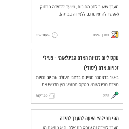
מערך שיעור לחג הסוכות, מיועד ללמידה מרחוק
(אפשר להתאימו גם ללמידה בכיתה).
מערך שיעור
שיעור אחד
טקס ליום זכויות האדם הבינלאומי - פעילי
זכויות אדם (יסודי)
ב-10 בדצמבר מציינים ברחבי העולם את יום זכויות
האדם הבינלאומי. הטקס המוצע כאן מדגיש את
העשייה של פעילים למען זכויות אדם. הטקס
טקס
20 דקות
יתקיים בפורמט כיתתי בכיתות בית הספר השונות
(כיתות א-ה), ויעבירו אותו תלמידי כיתות ו לאחר
תהליך של למידת הנושא ותכנון הטקס.
מהי תפילה? הצעה למערך למידה
הטקס מותאם ללמידה מרחוק, וניתן להתאימו גם
ללמידה בכיתה.
מערך למידה זה עוסק בתפילה. הוא מתאים הן