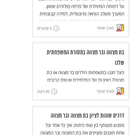
למורים)
על דמותה המיוחדת של פרחה (פלורה) ששון.
המערך משלב הוראה פרונטלית, למידה קבוצתית
ועבודה אישית על בסיס מקורות כתובים וסרטונים.
מערך שיעור
2 שיעורים
מסדרת מערכי השיעור המדגימים שיטות הוראה
חדשניות והמלוות יחידות ללימוד עצמי של
השיטות הללו (פלפ"ל - פעילות פדגוגית לימודית
למורים).
בת מצווה ובר מצווה במסורת המשפחתית
שלנו
כיצד חגגו במשפחות הילדים בר מצווה או בת
מצווה? ראיונות של התלמידים אנשים קרובים
אליהם יסייעו לנו להרחיב ולהכיר את הדרכים
מערך שיעור
45 דקות
השונות לציון החגיגה ואת הדמיון וההבדל בינם
לבין המשפחות.
דרכים שונות לציון בת מצווה ובר מצווה
מפגש משותף בין שתי כיתות: איך כל אחד וכל
אחת חוגגים ומציינים את בת המצווה ובר המצווה