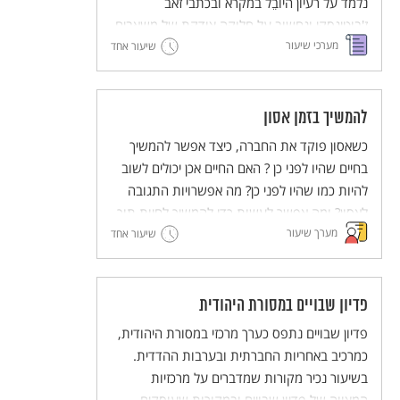
נלמד על רעיון היוֹבֵל במקרא ובכתבי זאב
ז'בוטינסקי ונחשוב על חלוקה צודקת של משאבים.
מערכי שיעור
שיעור אחד
להמשיך בזמן אסון
כשאסון פוקד את החברה, כיצד אפשר להמשיך
בחיים שהיו לפני כן ? האם החיים אכן יכולים לשוב
להיות כמו שהיו לפני כן? מה אפשרויות התגובה
לאסון? ומה אפשר לעשות כדי להמשיך לחיות תוך
מערך שיעור
כדי זיכרון צורב?
שיעור אחד
פדיון שבויים במסורת היהודית
פדיון שבויים נתפס כערך מרכזי במסורת היהודית,
כמרכיב באחריות החברתית ובערבות ההדדית.
בשיעור נכיר מקורות שמדברים על מרכזיות