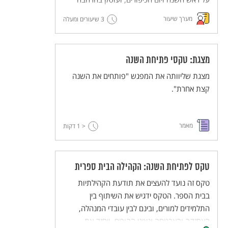
בערכים שעולים מהחגים האלה.
מערך שיעור
3 שיעורים ומעלה
מצגת: טקסי פתיחת השנה
מצגת שליוותה את המפגש "פותחים את השנה
קצת אחרת".
מאמר
< 1
דקות
טקס לפתיחת השנה: הקהילה הבית ספרית
טקס זה נועד להעצים את תודעת הקהילתיות
בבית הספר. הטקס ידגיש את השיתוף בין
התלמידים למורים, ובינם לבין עובדי המנהלה,
האחזקה והאבטחה ונציגי ההורים, ויחזק את