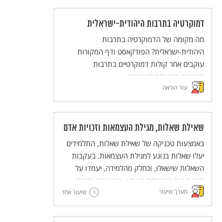
לגבי חג השבועות.
דמוקרטיה בתרבות היהודית-ישראלית
מה מקומה של הדמוקרטיה בתרבות
היהודית-ישראלית? הפודקאסט ודף המקורות
עוקבים אחר קולות דמוקרטיים בתרבות
היהודית-ישראלית לדורותיה.
עזר הוראה
שאילת שאלות, מגילת העצמאות וזכויות אדם
באמצעות טכניקה של שאילת שאלות, התלמידים
יעלו שאלות בנוגע למגילת העצמאות. בעקבות
השאלות שישאלו, וכחלק מהלמידה, יעמדו על
הקשר ועל ההבדלים בין חזון, חוקי יסוד וחוקה.
מערך שיעור
אלה יובילו לחשיבה משותפת על כינון חברת
שיעור אחד
מופת.