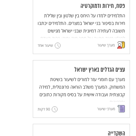
פסח, חירות ודמוקרטיה
התלמידים ילמדו על היחס בין שלטון ובין שלילת
חירות בסיפור בני ישראל במצרים. התלמידים יכתבו
תשובה לעתירה דמיונית שבני ישראל מגישים
לבג"ץ כנגד פרעה על סמך חוק יסוד: כבוד האדם
מערך שיעור
וחירותו.
שיעור אחד
המערך כולל עבודה במליאה, עבודה בקבוצות
וסיכום במליאה.
עצים הגדלים בארץ ישראל
מערך עם חומרי עזר למורים לשיעור בשיטת
המשחוק. המערך משלב הוראה פרונטלית, למידה
קבוצתית ועבודה אישית על בסיס מקורות כתובים
וסרטונים.
מערכי שיעור
90 דקות
מסדרת מערכי השיעור המדגימים שיטות הוראה
חדשניות והמלוות יחידות ללימוד עצמי של
השיטות הללו (פלפ"ל - פעילות פדגוגית לימודית
למורים).
השקדייה