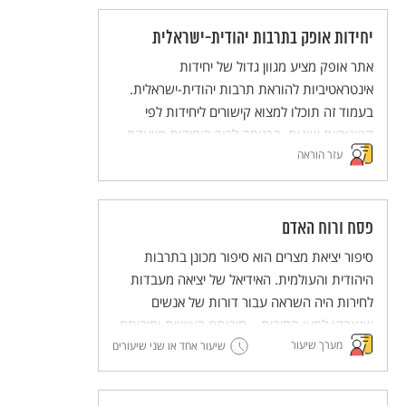
יחידות אופק בתרבות יהודית-ישראלית
אתר אופק מציע מגוון גדול של יחידות
אינטראטיביות להוראת תרבות יהודית-ישראלית.
בעמוד זה תוכלו למצוא קישורים ליחידות לפי
קטיגוריות שונות. הכניסה לרוב היחידות מיועדת
עזר הוראה
לבעלי מנוי לאתר.
פסח ורוח האדם
סיפור יציאת מצרים הוא סיפור מכונן בתרבות
היהודית והעולמית. האידיאל של יציאה מעבדות
לחירות היה השראה עבור דורות של אנשים
שנאבקו למען החירות – חירותם האישית וחירותם
מערך שיעור
של אחרים. בכך, מעבר להיותו סיפור לאומי, סיפור
שיעור אחד או שני שיעורים
יציאת מצרים מבטא רעיון הומניסטי – חירות האדם
– וחושף את המנגנונים שדרכם בעלי הכוח