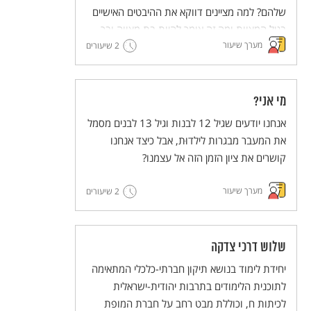
שלהם? למה מציינים דווקא את ההיבטים האישיים
בגיל המצוות ומה זה אומר להיות בת מצווה ובר
מערך שיעור
מצווה בימינו ובעבר?
2 שיעורים
מי אני?
אנחנו יודעים שגיל 12 לבנות וגיל 13 לבנים מסמל
את המעבר מבגרות לילדוּת, אבל כיצד אנחנו
קושרים את ציון הזמן הזה אל עצמנו?
מערך שיעור
2 שיעורים
שלוש דרכי צדקה
יחידת לימוד בנושא תיקון חברתי-כלכלי המתאימה
לתוכנית הלימודים בתרבות יהודית-ישראלית
לכיתות ח, וכוללת מבט רחב על חברת המופת