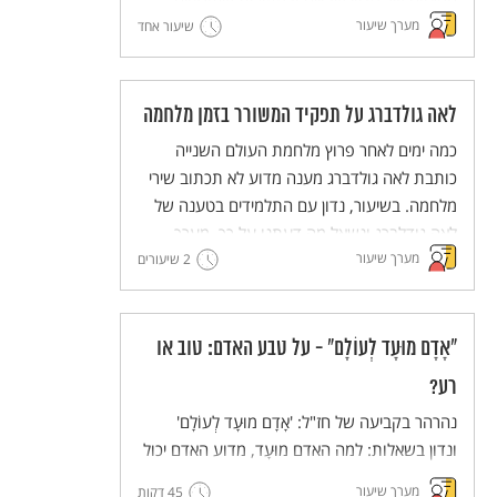
המצווה של פדיון שבויים ובמקורות שעוסקים
מערך שיעור
במגבלות על חיוב זה. נקיים דיון כיתתי מבוסס
שיעור אחד
מקורות על הערך ועל יישומו במציאות בת זמננו.
לאה גולדברג על תפקיד המשורר בזמן מלחמה
כמה ימים לאחר פרוץ מלחמת העולם השנייה
כותבת לאה גולדברג מענה מדוע לא תכתוב שירי
מלחמה. בשיעור, נדון עם התלמידים בטענה של
לאה גודלברג ונשאל מה דעתנו על כך. מערך
מערך שיעור
שיעור לימים קשים.
2 שיעורים
"אָדָם מוּעָד לְעוֹלָם" - על טבע האדם: טוב או
רע?
נהרהר בקביעה של חז"ל: 'אָדָם מוּעָד לְעוֹלָם'
ונדון בשאלות: למה האדם מוּעָד, מדוע האדם יכול
להזיק כמו חיות שאינן מאולפות?
מערך שיעור
45 דקות