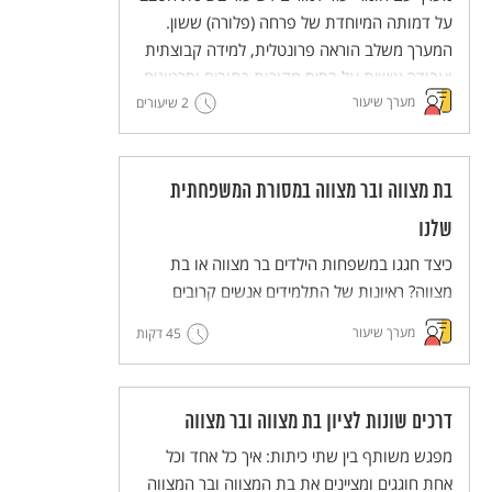
למורים)
על דמותה המיוחדת של פרחה (פלורה) ששון.
המערך משלב הוראה פרונטלית, למידה קבוצתית
ועבודה אישית על בסיס מקורות כתובים וסרטונים.
מערך שיעור
2 שיעורים
מסדרת מערכי השיעור המדגימים שיטות הוראה
חדשניות והמלוות יחידות ללימוד עצמי של
השיטות הללו (פלפ"ל - פעילות פדגוגית לימודית
למורים).
בת מצווה ובר מצווה במסורת המשפחתית
שלנו
כיצד חגגו במשפחות הילדים בר מצווה או בת
מצווה? ראיונות של התלמידים אנשים קרובים
אליהם יסייעו לנו להרחיב ולהכיר את הדרכים
מערך שיעור
45 דקות
השונות לציון החגיגה ואת הדמיון וההבדל בינם
לבין המשפחות.
דרכים שונות לציון בת מצווה ובר מצווה
מפגש משותף בין שתי כיתות: איך כל אחד וכל
אחת חוגגים ומציינים את בת המצווה ובר המצווה