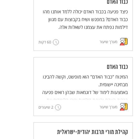
כבוד האדם
כיצד פגיעה בכבוד האדם יכולה ללמד אותנו מהו
כבוד האדם? במפגש ושיח בקבוצות עם מגוון
דילמות נפתח את עצמנו לשאלות אלה.
מערך שיעור
60 דקות
כבוד האדם
המינוח "כבוד האדם" הוא מופשט, וקשה להבינו
מבחינה יישומית.
באמצעות לימוד של דוגמאות שבהן רואים פגיעה
בכבוד האדם והצגת דילמות יכירו הלומדים את
מערך שיעור
הבסיס לזכויות האדם. למידה זו תוביל אותנו
2 שיעורים
לחשיבה משותפת – מה אפשר לעשות כדי לקדם
את הערך של שמירה על כבודו של כל אדם.
קהילת מורי תרבות יהודית-ישראלית