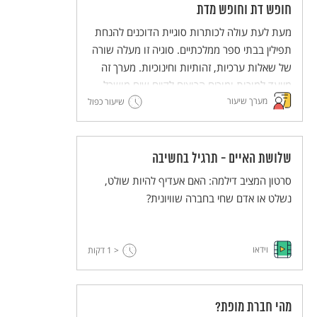
משעבדים אחרים. בשיעור הזה יפגשו התלמידים
חופש דת וחופש מדת
טקסטים הקשורים ליציאת מצרים, שהדיון בהם
מעת לעת עולה לכותרות סוגיית הדוכנים להנחת
נועד להעצים את ההזדהות עם ערך החירות לכל
תפילין בבתי ספר ממלכתיים. סוגיה זו מעלה שורה
אדם, את האמפתיה לאחר ואת המודעות
של שאלות ערכיות, זהותיות וחינוכיות. מערך זה
למשמעות השליטה של אדם על זולתו.
מיועד למורות ומורים הרוצים לקיים שיח מושכל
מערך שיעור
בכיתה על התופעה. המערך מבקש ללבן את
שיעור כפול
הערכים "חופש דת" ו"חופש מדת" כזכויות יסוד,
וכן לדון באופיו של החינוך הממלכתי ושל יהדות
חילונית.
שלושת האיים - תרגיל בחשיבה
סרטון המציב דילמה: האם אעדיף להיות שולט,
נשלט או אדם שחי בחברה שוויונית?
וידאו
< 1
דקות
מהי חברת מופת?