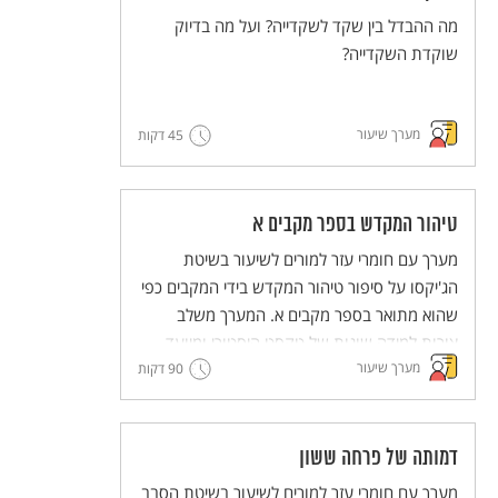
מה ההבדל בין שקד לשקדייה? ועל מה בדיוק
שוקדת השקדייה?
מערך שיעור
45 דקות
טיהור המקדש בספר מקבים א
מערך עם חומרי עזר למורים לשיעור בשיטת
הג'יקסו על סיפור טיהור המקדש בידי המקבים כפי
שהוא מתואר בספר מקבים א. המערך משלב
צורות למידה שונות של טקסט היסטורי ומיועד
מערך שיעור
90 דקות
לעבודה קבוצתית שבה לכל תלמיד ותלמידה יש
חלק פעיל.
מסדרת מערכי השיעור המדגימים שיטות הוראה
חדשניות והמלוות יחידות ללימוד עצמי של
דמותה של פרחה ששון
השיטות הללו (פלפ"ל - פעילות פדגוגית לימודית
מערך עם חומרי עזר למורים לשיעור בשיטת הסבב