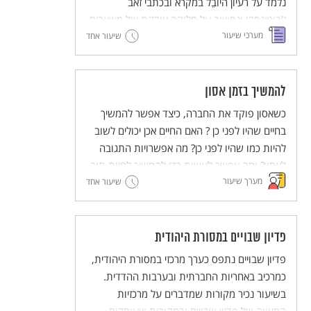
נלמד על רעיון היוֹבֵל במקרא ובכתבי זאב
ז'בוטינסקי ונחשוב על חלוקה צודקת של משאבים.
מערכי שיעור
שיעור אחד
להמשיך בזמן אסון
כשאסון פוקד את החברה, כיצד אפשר להמשיך
בחיים שהיו לפני כן ? האם החיים אכן יכולים לשוב
להיות כמו שהיו לפני כן? מה אפשרויות התגובה
לאסון? ומה אפשר לעשות כדי להמשיך לחיות תוך
מערך שיעור
כדי זיכרון צורב?
שיעור אחד
פדיון שבויים במסורת היהודית
פדיון שבויים נתפס כערך מרכזי במסורת היהודית,
כמרכיב באחריות החברתית ובערבות ההדדית.
בשיעור נכיר מקורות שמדברים על מרכזיות