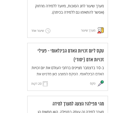
מערך שיעור לחג הסוכות, מיועד ללמידה מרחוק
(אפשר להתאימו גם ללמידה בכיתה).
מערך שיעור
שיעור אחד
טקס ליום זכויות האדם הבינלאומי - פעילי
זכויות אדם (יסודי)
ב-10 בדצמבר מציינים ברחבי העולם את יום זכויות
האדם הבינלאומי. הטקס המוצע כאן מדגיש את
העשייה של פעילים למען זכויות אדם. הטקס
טקס
20 דקות
יתקיים בפורמט כיתתי בכיתות בית הספר השונות
(כיתות א-ה), ויעבירו אותו תלמידי כיתות ו לאחר
תהליך של למידת הנושא ותכנון הטקס.
מהי תפילה? הצעה למערך למידה
הטקס מותאם ללמידה מרחוק, וניתן להתאימו גם
ללמידה בכיתה.
מערך למידה זה עוסק בתפילה. הוא מתאים הן