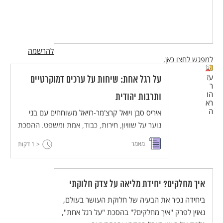
להרשמה
למפגש לחצו כאן.
עז
על רגל אחת: שיחות על ערכים דמוקרטיים
ר
הו
ותרבות יהודית
רא
ה
איריס סבן ויואל קרצ'מר-רזיאל משוחחים עם בני
נוער על שוויון, חירות, כבוד, אמת ומשפט. ההסכת
מיועד לשילוב בהוראה בחטיבת הביניים במקצועות
מאמר
< 1
דקות
החברה והרוח, ויש בו חמישה עשר פרקים באורך
של 6-9 דקות.
איך מחלקים? יחידת מליאה על צדק חלוקתי
ביחידה נכיר את הבעיה של חלוקת העושר בעולם,
נאזין לפרק "איך מחלקים?" בהסכת "על רגל אחת",