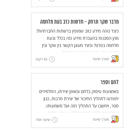
במה הוא מוּעָד ומה אנחנו (האדם) יכולים לעשות
עם הקביעה הזו?
מדבר שקר תרחק - חדשות כזב בעת מלחמה
כיצד נזהה מידע כוזב שמופץ ברשתות החברתיות?
מהן הסכנות בהעברת מידע כזה בכלל ובעת
מלחמה בפרט? וכיצד מעוגן הקשר בין שקר ובין
פגיעה בחיי אדם במקורות יהודיים?
מערך שיעור
45 דקות
לחם וספר
באמצעות עיסוק בלחם ובאופן יצירתו, התלמידים
יתוודעו לתהליך החיבור של יצירת תרבות, כגון
ספר, ויחשבו על התהליך הזה ועל משמעותו.
התלמידים ילמדו טקסט חז"לי העוסק בלחם
מערך שיעור
ובתהליך הכנתו כדימוי ויְפתחו את היכולת לעסוק
שיעור אחד
בדימויים. מתוך כך יעשירו התלמידים את הבנתם