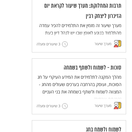
תרבות המחלוקת: מערך שיעור לקראת יום
הזיכרון ליצחק רבין
מערך שיעור זה מזמין את התלמידים להכיר עמדה
מהתלמוד בנוגע לאופן שבו יש לנהל דיון בעת
מחלוקת, ולנסות ליישם את הדרך המוצעת
מערך שיעור
3 שיעורים ומעלה
בתלמוד (דרך בית הלל) בדיונים שהם מנהלים.
סוכות - לשמוח ולשתף בשמחה
מהלך המקנה לתלמידים את המידע העיקרי על חג
הסוכות, ועוסק בהרחבה בערכים שעולים מהחג -
המצווה לשמוח ולשתף בשמחה את בני העניים
(הכנסת אורחים).
מערך שיעור
3 שיעורים ומעלה
לשמוח ולשמח בחג