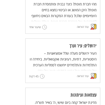
מהי חברת מופת? כיצד נבנית ומתמסדת חברת
מופת? היכן המושג או הביטוי נמצא בחיים
היומייומיים שלנו? בעזרת המקורות הבאים ניחשף
למורכבות של הגדרת חברת מופת, נעלה שאלות
עזר הוראה
ונעלה אפשרויות ערכיות מנוגדות ליצירת חברת
שיעור אחד
מופת.
ירושלים: עיר וערך
העיר ירושלים מעלה שלל אסוציאציות –
היסטוריות, דתיות, רעיוניות ואקטואליות. ביחידה זו
התלמידות והתלמידים ייחשפו לסמליות הערכית
של ירושלים אצל נביאי המקרא כעיר של צדק,
עזר הוראה
45 דקות
משפט, אמת ושלום. לימוד הקטעים מהנבואות
נועד להעמיק את ההבנה של משמעותה הסמלית
של ירושלים מעבר להיותה עיר המקדש בעבר ועיר
הבירה של מדינת ישראל בהווה. הלימוד נועד
עצמאות ועיתונות
לקדם הטמעה של ערכי הצדק, המשפט האמת
מדינת ישראל קמה ביום שישי, ה' באייר תש"ח.