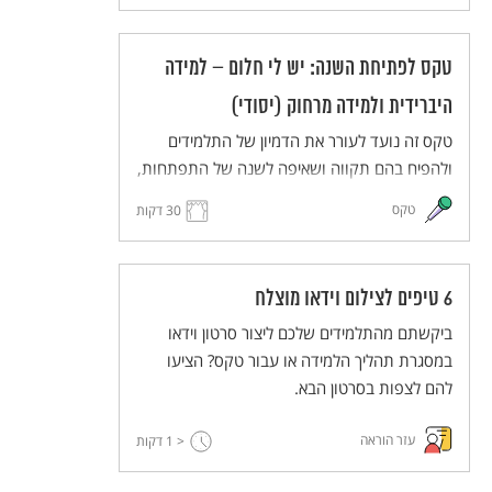
בחלומותיהם ויעלו את חלומותיהם במרחב משותף
(ממשי או וירטואלי). הטקס מותאם ללמידה מרחוק
טקס לפתיחת השנה: יש לי חלום – למידה
וללמידה היברידית.
היברידית ולמידה מרחוק (יסודי)
טקס זה נועד לעורר את הדמיון של התלמידים
ולהפיח בהם תקווה ושאיפה לשנה של התפתחות,
יוזמה ועשייה. התלמידים והמורים יחלמו על העתיד
טקס
30 דקות
הרחוק ועל העתיד הקרוב, ישתפו זה את זה
בחלומותיהם ויעלו את חלומותיהם במרחב משותף
(ממשי או וירטואלי). הטקס מותאם ללמידה מרחוק
6 טיפים לצילום וידאו מוצלח
וללמידה היברידית.
ביקשתם מהתלמידים שלכם ליצור סרטון וידאו
במסגרת תהליך הלמידה או עבור טקס? הציעו
להם לצפות בסרטון הבא.
עזר הוראה
< 1
דקות