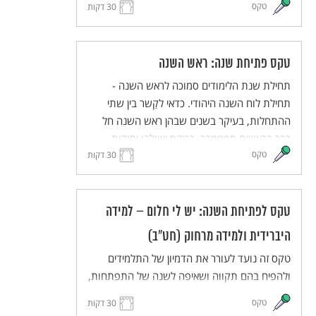
טקס
30 דקות
תחושת השייכות והאחריות המשותפת. הטקס
מותאם ללמידה מרחוק וללמידה היברידית.
טקס פתיחת שנה: ראש השנה
תחילת שנת הלימודים סמוכה לראש השנה -
תחילת לוח השנה היהודי. כדאי לקַשר בין שתי
ההתחלות, בעיקר בשנים שבהן ראש השנה חל
כבר בראשית ספטמבר. בטקס ישולבו יסודות
טקס
מסורתיים מתוך חגי תשרי, ובעיקר מתוך ראש
30 דקות
השנה, באוריינטציה תרבותית ולא דתית. הטקס
יכיל מוטיבים כגון מבט לעבר ולעתיד, פתיחה
ונעילה של שערים, מעבר מקיץ לסתיו, זיכרון ותיקון
טקס לפתיחת השנה: יש לי חלום – למידה
עולם. הטקס מותאם ללמידה היברידית ולמידה
היברידית ולמידה מרחוק (חט"ב)
מרחוק.
טקס זה נועד לעורר את הדמיון של התלמידים
ולהפיח בהם תקווה ושאיפה לשנה של התפתחות,
יוזמה ועשייה. התלמידים והמורים יחלמו על העתיד
טקס
30 דקות
הרחוק ועל העתיד הקרוב, ישתפו זה את זה