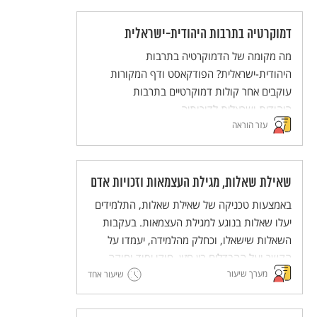
לגבי חג השבועות.
דמוקרטיה בתרבות היהודית-ישראלית
מה מקומה של הדמוקרטיה בתרבות
היהודית-ישראלית? הפודקאסט ודף המקורות
עוקבים אחר קולות דמוקרטיים בתרבות
היהודית-ישראלית לדורותיה.
עזר הוראה
שאילת שאלות, מגילת העצמאות וזכויות אדם
באמצעות טכניקה של שאילת שאלות, התלמידים
יעלו שאלות בנוגע למגילת העצמאות. בעקבות
השאלות שישאלו, וכחלק מהלמידה, יעמדו על
הקשר ועל ההבדלים בין חזון, חוקי יסוד וחוקה.
מערך שיעור
אלה יובילו לחשיבה משותפת על כינון חברת
שיעור אחד
מופת.