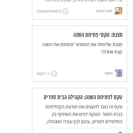
בערכים שעולים מהחגים האלה.
מערך שיעור
3 שיעורים ומעלה
מצגת: טקסי פתיחת השנה
מצגת שליוותה את המפגש "פותחים את השנה
קצת אחרת".
מאמר
< 1
דקות
טקס לפתיחת השנה: הקהילה הבית ספרית
טקס זה נועד להעצים את תודעת הקהילתיות
בבית הספר. הטקס ידגיש את השיתוף בין
התלמידים למורים, ובינם לבין עובדי המנהלה,
האחזקה והאבטחה ונציגי ההורים, ויחזק את