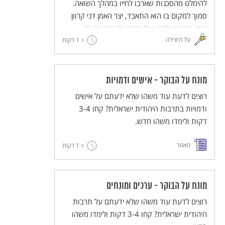
להימלט מהסכנות שארבו לחייו במהלך השואה.
סמוך למקום בו הוא התאבד, יצר האמן דני קרוון
אתר הנצחה לזכרו של בנימין ולזכרם של כל
על היצירה
< 1
הפליטים שנאלצו להימלט מאימת המשטר הנאצי.
דקות
מונח על הבוקר - אישים ודמויות
רוצים לדעת עוד משהו שלא ידעתם על אישים
ודמויות בתרבות היהודית ישראלית? קחו 3-4
דקות ולימדו משהו חדש.
מאמר
< 1
דקות
מונח על הבוקר - ערכים ומונחים
רוצים לדעת עוד משהו שלא ידעתם על תרבות
היהודית ישראלית? קחו 3-4 דקות ולימדו משהו