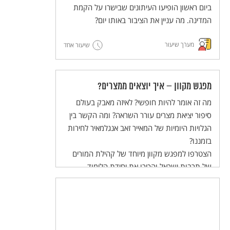
והשלום בעולם הערכים של התלמידות
ביום ראשון הופיעו העיתונים שבישרו על הקמת
והתלמידים.
המדינה. מה עניין את הציבור באותו יום?
מערך שיעור
שיעור אחד
מפגש מקוון – איך יוצאים ממצרים?
מה זה אומר להיות חופשי? לאיזה מאבק בעולם
סיפור יציאת מצרים עורר השראה? ומה הקשר בין
הגלויות היומיות של המאייר זאב אנגלמאיר לחירות
בזמננו?
הצטרפו למפגש מקוון מיוחד של קהילת המורים
של תרבות ישראל והכירו את יחידת הלימוד
להוראה בכיתה, המשלבת הסכת שהופקה במיוחד
לתלמידי חט"ב!
המפגש יתקיים ביום שלישי, 02/04/24 בשעות
20:30-21:30.