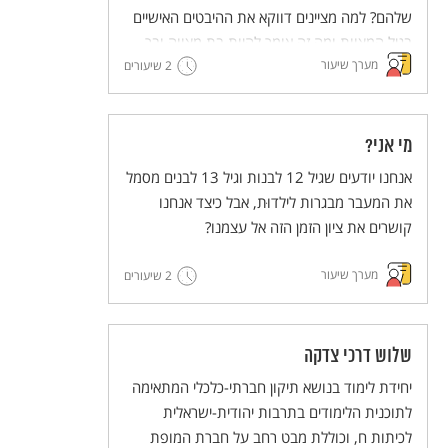
שלהם? למה מציינים דווקא את ההיבטים האישיים
בגיל המצוות ומה זה אומר להיות בת מצווה ובר
מערך שיעור
מצווה בימינו ובעבר?
2 שיעורים
מי אני?
אנחנו יודעים שגיל 12 לבנות וגיל 13 לבנים מסמל
את המעבר מבגרות לילדוּת, אבל כיצד אנחנו
קושרים את ציון הזמן הזה אל עצמנו?
מערך שיעור
2 שיעורים
שלוש דרכי צדקה
יחידת לימוד בנושא תיקון חברתי-כלכלי המתאימה
לתוכנית הלימודים בתרבות יהודית-ישראלית
לכיתות ח, וכוללת מבט רחב על חברת המופת