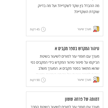
מה ההבדל בין שקד לשקדייה? ועל מה בדיוק
שוקדת השקדייה?
מערך שיעור
45 דקות
טיהור המקדש בספר מקבים א
מערך עם חומרי עזר למורים לשיעור בשיטת
הג'יקסו על סיפור טיהור המקדש בידי המקבים כפי
שהוא מתואר בספר מקבים א. המערך משלב
צורות למידה שונות של טקסט היסטורי ומיועד
מערך שיעור
90 דקות
לעבודה קבוצתית שבה לכל תלמיד ותלמידה יש
חלק פעיל.
מסדרת מערכי השיעור המדגימים שיטות הוראה
חדשניות והמלוות יחידות ללימוד עצמי של
דמותה של פרחה ששון
השיטות הללו (פלפ"ל - פעילות פדגוגית לימודית
מערך עם חומרי עזר למורים לשיעור בשיטת הסבב