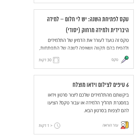
בחלומותיהם ויעלו את חלומותיהם במרחב משותף
(ממשי או וירטואלי). הטקס מותאם ללמידה מרחוק
טקס לפתיחת השנה: יש לי חלום – למידה
וללמידה היברידית.
היברידית ולמידה מרחוק (יסודי)
טקס זה נועד לעורר את הדמיון של התלמידים
ולהפיח בהם תקווה ושאיפה לשנה של התפתחות,
יוזמה ועשייה. התלמידים והמורים יחלמו על העתיד
טקס
30 דקות
הרחוק ועל העתיד הקרוב, ישתפו זה את זה
בחלומותיהם ויעלו את חלומותיהם במרחב משותף
(ממשי או וירטואלי). הטקס מותאם ללמידה מרחוק
6 טיפים לצילום וידאו מוצלח
וללמידה היברידית.
ביקשתם מהתלמידים שלכם ליצור סרטון וידאו
במסגרת תהליך הלמידה או עבור טקס? הציעו
להם לצפות בסרטון הבא.
עזר הוראה
< 1
דקות