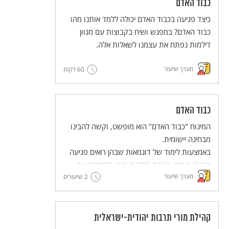
כבוד האדם
כיצד פגיעה בכבוד האדם יכולה ללמד אותנו מהו
כבוד האדם? במפגש ושיח בקבוצות עם מגוון
דילמות נפתח את עצמנו לשאלות אלה.
מערך שיעור
60 דקות
כבוד האדם
המינוח "כבוד האדם" הוא מופשט, וקשה להבינו
מבחינה יישומית.
באמצעות לימוד של דוגמאות שבהן רואים פגיעה
בכבוד האדם והצגת דילמות יכירו הלומדים את
מערך שיעור
הבסיס לזכויות האדם. למידה זו תוביל אותנו
2 שיעורים
לחשיבה משותפת – מה אפשר לעשות כדי לקדם
את הערך של שמירה על כבודו של כל אדם.
קהילת מורי תרבות יהודית-ישראלית