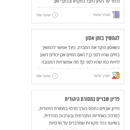
נלמד על רעיון היוֹבֵל במקרא ובכתבי זאב
ז'בוטינסקי ונחשוב על חלוקה צודקת של משאבים.
מערכי שיעור
שיעור אחד
להמשיך בזמן אסון
כשאסון פוקד את החברה, כיצד אפשר להמשיך
בחיים שהיו לפני כן ? האם החיים אכן יכולים לשוב
להיות כמו שהיו לפני כן? מה אפשרויות התגובה
לאסון? ומה אפשר לעשות כדי להמשיך לחיות תוך
מערך שיעור
כדי זיכרון צורב?
שיעור אחד
פדיון שבויים במסורת היהודית
פדיון שבויים נתפס כערך מרכזי במסורת היהודית,
כמרכיב באחריות החברתית ובערבות ההדדית.
בשיעור נכיר מקורות שמדברים על מרכזיות