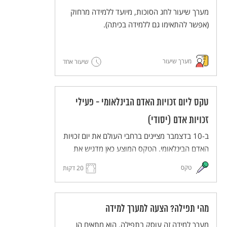
מערך שיעור לחג הסוכות, מיועד ללמידה מרחוק
(אפשר להתאימו גם ללמידה בכיתה).
מערך שיעור
שיעור אחד
טקס ליום זכויות האדם הבינלאומי - פעילי
זכויות אדם (יסודי)
ב-10 בדצמבר מציינים ברחבי העולם את יום זכויות
האדם הבינלאומי. הטקס המוצע כאן מדגיש את
העשייה של פעילים למען זכויות אדם. הטקס
טקס
20 דקות
יתקיים בפורמט כיתתי בכיתות בית הספר השונות
(כיתות א-ה), ויעבירו אותו תלמידי כיתות ו לאחר
תהליך של למידת הנושא ותכנון הטקס.
מהי תפילה? הצעה למערך למידה
הטקס מותאם ללמידה מרחוק, וניתן להתאימו גם
ללמידה בכיתה.
מערך למידה זה עוסק בתפילה. הוא מתאים הן