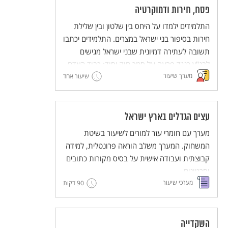
פסח, חירות ודמוקרטיה
התלמידים ילמדו על היחס בין שלטון ובין שלילת
חירות בסיפור בני ישראל במצרים. התלמידים יכתבו
תשובה לעתירה דמיונית שבני ישראל מגישים
לבג"ץ כנגד פרעה על סמך חוק יסוד: כבוד האדם
מערך שיעור
וחירותו.
שיעור אחד
המערך כולל עבודה במליאה, עבודה בקבוצות
וסיכום במליאה.
עצים הגדלים בארץ ישראל
מערך עם חומרי עזר למורים לשיעור בשיטת
המשחוק. המערך משלב הוראה פרונטלית, למידה
קבוצתית ועבודה אישית על בסיס מקורות כתובים
וסרטונים.
מערכי שיעור
90 דקות
מסדרת מערכי השיעור המדגימים שיטות הוראה
חדשניות והמלוות יחידות ללימוד עצמי של
השיטות הללו (פלפ"ל - פעילות פדגוגית לימודית
למורים).
השקדייה