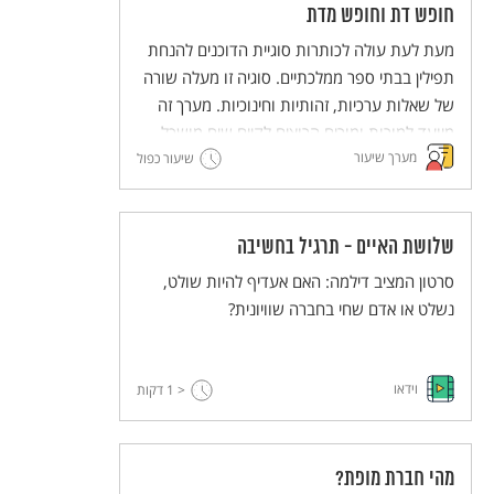
משעבדים אחרים. בשיעור הזה יפגשו התלמידים
חופש דת וחופש מדת
טקסטים הקשורים ליציאת מצרים, שהדיון בהם
מעת לעת עולה לכותרות סוגיית הדוכנים להנחת
נועד להעצים את ההזדהות עם ערך החירות לכל
תפילין בבתי ספר ממלכתיים. סוגיה זו מעלה שורה
אדם, את האמפתיה לאחר ואת המודעות
של שאלות ערכיות, זהותיות וחינוכיות. מערך זה
למשמעות השליטה של אדם על זולתו.
מיועד למורות ומורים הרוצים לקיים שיח מושכל
מערך שיעור
בכיתה על התופעה. המערך מבקש ללבן את
שיעור כפול
הערכים "חופש דת" ו"חופש מדת" כזכויות יסוד,
וכן לדון באופיו של החינוך הממלכתי ושל יהדות
חילונית.
שלושת האיים - תרגיל בחשיבה
סרטון המציב דילמה: האם אעדיף להיות שולט,
נשלט או אדם שחי בחברה שוויונית?
וידאו
< 1
דקות
מהי חברת מופת?