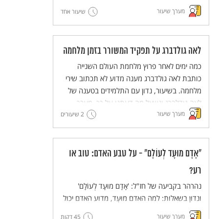
המצווה של פדיון שבויים ובמקורות שעוסקים
מערך שיעור
במגבלות על חיוב זה. נקיים דיון כיתתי מבוסס
שיעור אחד
מקורות על הערך ועל יישומו במציאות בת זמננו.
לאה גולדברג על תפקיד המשורר בזמן מלחמה
כמה ימים לאחר פרוץ מלחמת העולם השנייה
כותבת לאה גולדברג מענה מדוע לא תכתוב שירי
מלחמה. בשיעור, נדון עם התלמידים בטענה של
לאה גודלברג ונשאל מה דעתנו על כך. מערך
מערך שיעור
שיעור לימים קשים.
2 שיעורים
"אָדָם מוּעָד לְעוֹלָם" - על טבע האדם: טוב או
רע?
נהרהר בקביעה של חז"ל: 'אָדָם מוּעָד לְעוֹלָם'
ונדון בשאלות: למה האדם מוּעָד, מדוע האדם יכול
להזיק כמו חיות שאינן מאולפות?
מערך שיעור
45 דקות