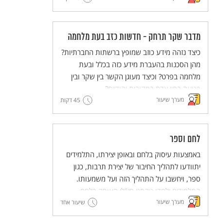
במה הוא מוּעָד ומה אנחנו (האדם) יכולים לעשות
עם הקביעה הזו?
מדבר שקר תרחק - חדשות כזב בעת מלחמה
כיצד נזהה מידע כוזב שמופץ ברשתות החברתיות?
מהן הסכנות בהעברת מידע כזה בכלל ובעת
מלחמה בפרט? וכיצד מעוגן הקשר בין שקר ובין
פגיעה בחיי אדם במקורות יהודיים?
מערך שיעור
45 דקות
לחם וספר
באמצעות עיסוק בלחם ובאופן יצירתו, התלמידים
יתוודעו לתהליך החיבור של יצירת תרבות, כגון
ספר, ויחשבו על התהליך הזה ועל משמעותו.
התלמידים ילמדו טקסט חז"לי העוסק בלחם
מערך שיעור
ובתהליך הכנתו כדימוי ויְפתחו את היכולת לעסוק
שיעור אחד
בדימויים. מתוך כך יעשירו התלמידים את הבנתם