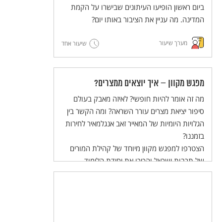
והשלום בעולם הערכים של התלמידות
ביום ראשון הופיעו העיתונים שבישרו על הקמת
והתלמידים.
המדינה. מה עניין את הציבור באותו יום?
מערך שיעור
שיעור אחד
מפגש מקוון – איך יוצאים ממצרים?
מה זה אומר להיות חופשי? לאיזה מאבק בעולם
סיפור יציאת מצרים עורר השראה? ומה הקשר בין
הגלויות היומיות של המאייר זאב אנגלמאיר לחירות
בזמננו?
הצטרפו למפגש מקוון מיוחד של קהילת המורים
של תרבות ישראל והכירו את יחידת הלימוד
להוראה בכיתה, המשלבת הסכת שהופקה במיוחד
לתלמידי חט"ב!
המפגש יתקיים ביום שלישי, 02/04/24 בשעות
20:30-21:30.