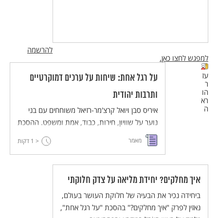
להרשמה
למפגש לחצו כאן.
עז
על רגל אחת: שיחות על ערכים דמוקרטיים
ר
הו
ותרבות יהודית
רא
ה
איריס סבן ויואל קרצ'מר-רזיאל משוחחים עם בני
נוער על שוויון, חירות, כבוד, אמת ומשפט. ההסכת
מיועד לשילוב בהוראה בחטיבת הביניים במקצועות
מאמר
< 1
דקות
החברה והרוח, ויש בו חמישה עשר פרקים באורך
של 6-9 דקות.
איך מחלקים? יחידת מליאה על צדק חלוקתי
ביחידה נכיר את הבעיה של חלוקת העושר בעולם,
נאזין לפרק "איך מחלקים?" בהסכת "על רגל אחת",