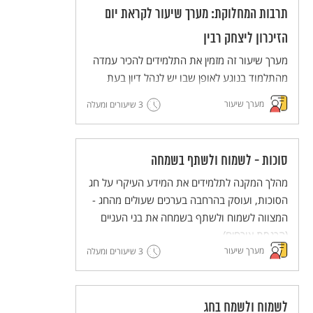
תרבות המחלוקת: מערך שיעור לקראת יום
הזיכרון ליצחק רבין
מערך שיעור זה מזמין את התלמידים להכיר עמדה
מהתלמוד בנוגע לאופן שבו יש לנהל דיון בעת
מחלוקת, ולנסות ליישם את הדרך המוצעת
מערך שיעור
3 שיעורים ומעלה
בתלמוד (דרך בית הלל) בדיונים שהם מנהלים.
סוכות - לשמוח ולשתף בשמחה
מהלך המקנה לתלמידים את המידע העיקרי על חג
הסוכות, ועוסק בהרחבה בערכים שעולים מהחג -
המצווה לשמוח ולשתף בשמחה את בני העניים
(הכנסת אורחים).
מערך שיעור
3 שיעורים ומעלה
לשמוח ולשמח בחג