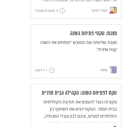
בערכים שעולים מהחגים האלה.
מערך שיעור
3 שיעורים ומעלה
מצגת: טקסי פתיחת השנה
מצגת שליוותה את המפגש "פותחים את השנה
קצת אחרת".
מאמר
< 1
דקות
טקס לפתיחת השנה: הקהילה הבית ספרית
טקס זה נועד להעצים את תודעת הקהילתיות
בבית הספר. הטקס ידגיש את השיתוף בין
התלמידים למורים, ובינם לבין עובדי המנהלה,
האחזקה והאבטחה ונציגי ההורים, ויחזק את