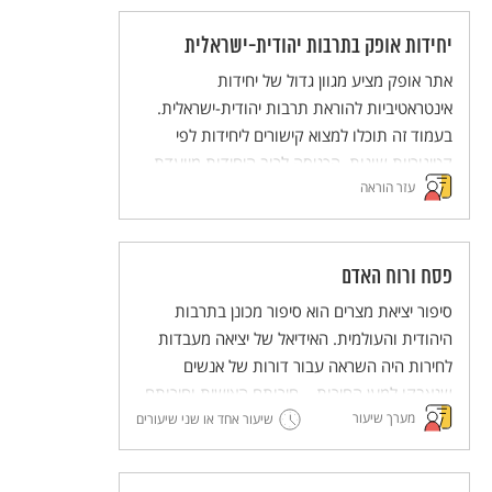
יחידות אופק בתרבות יהודית-ישראלית
אתר אופק מציע מגוון גדול של יחידות
אינטראטיביות להוראת תרבות יהודית-ישראלית.
בעמוד זה תוכלו למצוא קישורים ליחידות לפי
קטיגוריות שונות. הכניסה לרוב היחידות מיועדת
עזר הוראה
לבעלי מנוי לאתר.
פסח ורוח האדם
סיפור יציאת מצרים הוא סיפור מכונן בתרבות
היהודית והעולמית. האידיאל של יציאה מעבדות
לחירות היה השראה עבור דורות של אנשים
שנאבקו למען החירות – חירותם האישית וחירותם
מערך שיעור
של אחרים. בכך, מעבר להיותו סיפור לאומי, סיפור
שיעור אחד או שני שיעורים
יציאת מצרים מבטא רעיון הומניסטי – חירות האדם
– וחושף את המנגנונים שדרכם בעלי הכוח