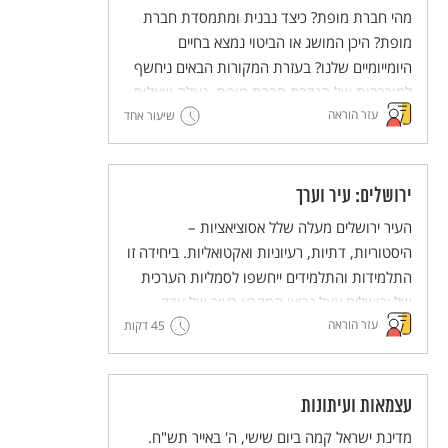
מהי חברת מופת? כיצד נבנית ומתמסדת חברת
מופת? היכן המושג או הביטוי נמצא בחיים
היומייומיים שלנו? בעזרת המקורות הבאים ניחשף
למורכבות של הגדרת חברת מופת, נעלה שאלות
עזר הוראה
ונעלה אפשרויות ערכיות מנוגדות ליצירת חברת
שיעור אחד
מופת.
ירושלים: עיר וערך
העיר ירושלים מעלה שלל אסוציאציות –
היסטוריות, דתיות, רעיוניות ואקטואליות. ביחידה זו
התלמידות והתלמידים ייחשפו לסמליות הערכית
של ירושלים אצל נביאי המקרא כעיר של צדק,
עזר הוראה
45 דקות
משפט, אמת ושלום. לימוד הקטעים מהנבואות
נועד להעמיק את ההבנה של משמעותה הסמלית
של ירושלים מעבר להיותה עיר המקדש בעבר ועיר
הבירה של מדינת ישראל בהווה. הלימוד נועד
עצמאות ועיתונות
לקדם הטמעה של ערכי הצדק, המשפט האמת
מדינת ישראל קמה ביום שישי, ה' באייר תש"ח.