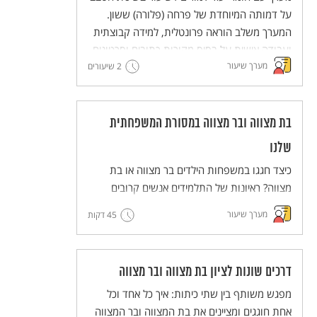
למורים)
על דמותה המיוחדת של פרחה (פלורה) ששון.
המערך משלב הוראה פרונטלית, למידה קבוצתית
ועבודה אישית על בסיס מקורות כתובים וסרטונים.
מערך שיעור
2 שיעורים
מסדרת מערכי השיעור המדגימים שיטות הוראה
חדשניות והמלוות יחידות ללימוד עצמי של
השיטות הללו (פלפ"ל - פעילות פדגוגית לימודית
למורים).
בת מצווה ובר מצווה במסורת המשפחתית
שלנו
כיצד חגגו במשפחות הילדים בר מצווה או בת
מצווה? ראיונות של התלמידים אנשים קרובים
אליהם יסייעו לנו להרחיב ולהכיר את הדרכים
מערך שיעור
45 דקות
השונות לציון החגיגה ואת הדמיון וההבדל בינם
לבין המשפחות.
דרכים שונות לציון בת מצווה ובר מצווה
מפגש משותף בין שתי כיתות: איך כל אחד וכל
אחת חוגגים ומציינים את בת המצווה ובר המצווה