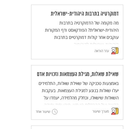
לגבי חג השבועות.
דמוקרטיה בתרבות היהודית-ישראלית
מה מקומה של הדמוקרטיה בתרבות
היהודית-ישראלית? הפודקאסט ודף המקורות
עוקבים אחר קולות דמוקרטיים בתרבות
היהודית-ישראלית לדורותיה.
עזר הוראה
שאילת שאלות, מגילת העצמאות וזכויות אדם
באמצעות טכניקה של שאילת שאלות, התלמידים
יעלו שאלות בנוגע למגילת העצמאות. בעקבות
השאלות שישאלו, וכחלק מהלמידה, יעמדו על
הקשר ועל ההבדלים בין חזון, חוקי יסוד וחוקה.
מערך שיעור
אלה יובילו לחשיבה משותפת על כינון חברת
שיעור אחד
מופת.