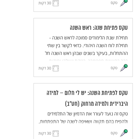
טקס
30 דקות
תחושת השייכות והאחריות המשותפת. הטקס
מותאם ללמידה מרחוק וללמידה היברידית.
טקס פתיחת שנה: ראש השנה
תחילת שנת הלימודים סמוכה לראש השנה -
תחילת לוח השנה היהודי. כדאי לקַשר בין שתי
ההתחלות, בעיקר בשנים שבהן ראש השנה חל
כבר בראשית ספטמבר. בטקס ישולבו יסודות
טקס
מסורתיים מתוך חגי תשרי, ובעיקר מתוך ראש
30 דקות
השנה, באוריינטציה תרבותית ולא דתית. הטקס
יכיל מוטיבים כגון מבט לעבר ולעתיד, פתיחה
ונעילה של שערים, מעבר מקיץ לסתיו, זיכרון ותיקון
טקס לפתיחת השנה: יש לי חלום – למידה
עולם. הטקס מותאם ללמידה היברידית ולמידה
היברידית ולמידה מרחוק (חט"ב)
מרחוק.
טקס זה נועד לעורר את הדמיון של התלמידים
ולהפיח בהם תקווה ושאיפה לשנה של התפתחות,
יוזמה ועשייה. התלמידים והמורים יחלמו על העתיד
טקס
30 דקות
הרחוק ועל העתיד הקרוב, ישתפו זה את זה