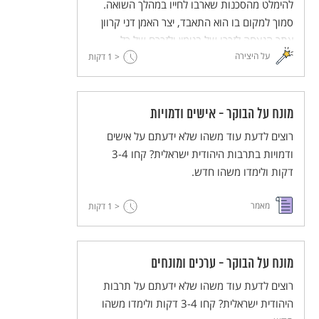
להימלט מהסכנות שארבו לחייו במהלך השואה.
סמוך למקום בו הוא התאבד, יצר האמן דני קרוון
אתר הנצחה לזכרו של בנימין ולזכרם של כל
על היצירה
< 1
הפליטים שנאלצו להימלט מאימת המשטר הנאצי.
דקות
מונח על הבוקר - אישים ודמויות
רוצים לדעת עוד משהו שלא ידעתם על אישים
ודמויות בתרבות היהודית ישראלית? קחו 3-4
דקות ולימדו משהו חדש.
מאמר
< 1
דקות
מונח על הבוקר - ערכים ומונחים
רוצים לדעת עוד משהו שלא ידעתם על תרבות
היהודית ישראלית? קחו 3-4 דקות ולימדו משהו