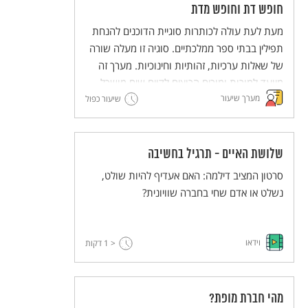
משעבדים אחרים. בשיעור הזה יפגשו התלמידים
חופש דת וחופש מדת
טקסטים הקשורים ליציאת מצרים, שהדיון בהם
מעת לעת עולה לכותרות סוגיית הדוכנים להנחת
נועד להעצים את ההזדהות עם ערך החירות לכל
תפילין בבתי ספר ממלכתיים. סוגיה זו מעלה שורה
אדם, את האמפתיה לאחר ואת המודעות
של שאלות ערכיות, זהותיות וחינוכיות. מערך זה
למשמעות השליטה של אדם על זולתו.
מיועד למורות ומורים הרוצים לקיים שיח מושכל
מערך שיעור
בכיתה על התופעה. המערך מבקש ללבן את
שיעור כפול
הערכים "חופש דת" ו"חופש מדת" כזכויות יסוד,
וכן לדון באופיו של החינוך הממלכתי ושל יהדות
חילונית.
שלושת האיים - תרגיל בחשיבה
סרטון המציב דילמה: האם אעדיף להיות שולט,
נשלט או אדם שחי בחברה שוויונית?
וידאו
< 1
דקות
מהי חברת מופת?