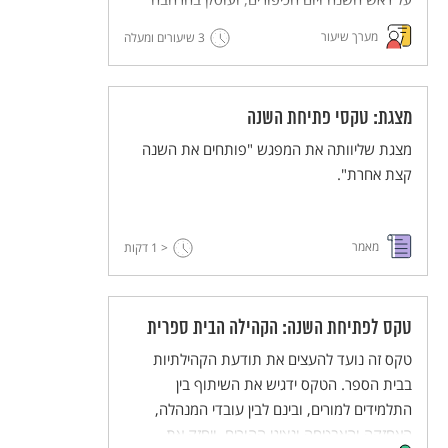
בערכים שעולים מהחגים האלה.
מערך שיעור
3 שיעורים ומעלה
מצגת: טקסי פתיחת השנה
מצגת שליוותה את המפגש "פותחים את השנה
קצת אחרת".
מאמר
< 1
דקות
טקס לפתיחת השנה: הקהילה הבית ספרית
טקס זה נועד להעצים את תודעת הקהילתיות
בבית הספר. הטקס ידגיש את השיתוף בין
התלמידים למורים, ובינם לבין עובדי המנהלה,
האחזקה והאבטחה ונציגי ההורים, ויחזק את