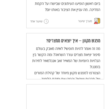
והשלום בעולם הערכים של התלמידות
ביום ראשון הופיעו העיתונים שבישרו על הקמת
והתלמידים.
המדינה. מה עניין את הציבור באותו יום?
מערך שיעור
שיעור אחד
מפגש מקוון – איך יוצאים ממצרים?
מה זה אומר להיות חופשי? לאיזה מאבק בעולם
סיפור יציאת מצרים עורר השראה? ומה הקשר בין
הגלויות היומיות של המאייר זאב אנגלמאיר לחירות
בזמננו?
הצטרפו למפגש מקוון מיוחד של קהילת המורים
של תרבות ישראל והכירו את יחידת הלימוד
להוראה בכיתה, המשלבת הסכת שהופקה במיוחד
לתלמידי חט"ב!
המפגש יתקיים ביום שלישי, 02/04/24 בשעות
20:30-21:30.