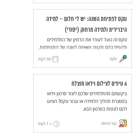
בחלומותיהם ויעלו את חלומותיהם במרחב משותף
(ממשי או וירטואלי). הטקס מותאם ללמידה מרחוק
טקס לפתיחת השנה: יש לי חלום – למידה
וללמידה היברידית.
היברידית ולמידה מרחוק (יסודי)
טקס זה נועד לעורר את הדמיון של התלמידים
ולהפיח בהם תקווה ושאיפה לשנה של התפתחות,
יוזמה ועשייה. התלמידים והמורים יחלמו על העתיד
טקס
30 דקות
הרחוק ועל העתיד הקרוב, ישתפו זה את זה
בחלומותיהם ויעלו את חלומותיהם במרחב משותף
(ממשי או וירטואלי). הטקס מותאם ללמידה מרחוק
6 טיפים לצילום וידאו מוצלח
וללמידה היברידית.
ביקשתם מהתלמידים שלכם ליצור סרטון וידאו
במסגרת תהליך הלמידה או עבור טקס? הציעו
להם לצפות בסרטון הבא.
עזר הוראה
< 1
דקות