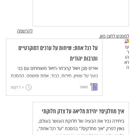
להרשמה
למפגש לחצו כאן.
עז
על רגל אחת: שיחות על ערכים דמוקרטיים
ר
הו
ותרבות יהודית
רא
ה
איריס סבן ויואל קרצ'מר-רזיאל משוחחים עם בני
נוער על שוויון, חירות, כבוד, אמת ומשפט. ההסכת
מיועד לשילוב בהוראה בחטיבת הביניים במקצועות
מאמר
< 1
דקות
החברה והרוח, ויש בו חמישה עשר פרקים באורך
של 6-9 דקות.
איך מחלקים? יחידת מליאה על צדק חלוקתי
ביחידה נכיר את הבעיה של חלוקת העושר בעולם,
נאזין לפרק "איך מחלקים?" בהסכת "על רגל אחת",