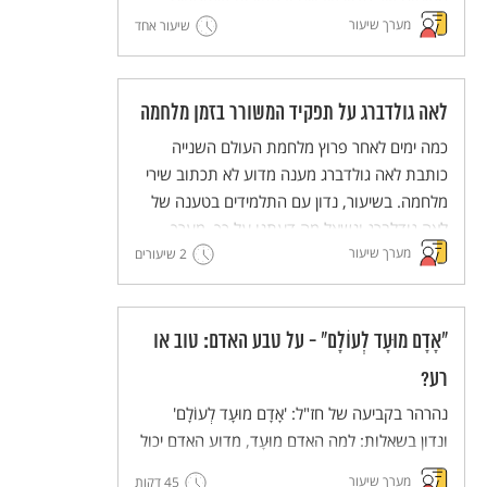
המצווה של פדיון שבויים ובמקורות שעוסקים
מערך שיעור
במגבלות על חיוב זה. נקיים דיון כיתתי מבוסס
שיעור אחד
מקורות על הערך ועל יישומו במציאות בת זמננו.
לאה גולדברג על תפקיד המשורר בזמן מלחמה
כמה ימים לאחר פרוץ מלחמת העולם השנייה
כותבת לאה גולדברג מענה מדוע לא תכתוב שירי
מלחמה. בשיעור, נדון עם התלמידים בטענה של
לאה גודלברג ונשאל מה דעתנו על כך. מערך
מערך שיעור
שיעור לימים קשים.
2 שיעורים
"אָדָם מוּעָד לְעוֹלָם" - על טבע האדם: טוב או
רע?
נהרהר בקביעה של חז"ל: 'אָדָם מוּעָד לְעוֹלָם'
ונדון בשאלות: למה האדם מוּעָד, מדוע האדם יכול
להזיק כמו חיות שאינן מאולפות?
מערך שיעור
45 דקות