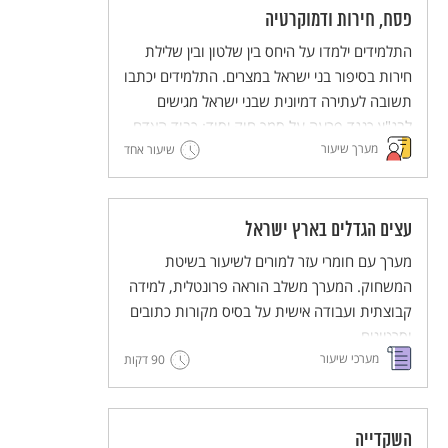
פסח, חירות ודמוקרטיה
התלמידים ילמדו על היחס בין שלטון ובין שלילת
חירות בסיפור בני ישראל במצרים. התלמידים יכתבו
תשובה לעתירה דמיונית שבני ישראל מגישים
לבג"ץ כנגד פרעה על סמך חוק יסוד: כבוד האדם
מערך שיעור
וחירותו.
שיעור אחד
המערך כולל עבודה במליאה, עבודה בקבוצות
וסיכום במליאה.
עצים הגדלים בארץ ישראל
מערך עם חומרי עזר למורים לשיעור בשיטת
המשחוק. המערך משלב הוראה פרונטלית, למידה
קבוצתית ועבודה אישית על בסיס מקורות כתובים
וסרטונים.
מערכי שיעור
90 דקות
מסדרת מערכי השיעור המדגימים שיטות הוראה
חדשניות והמלוות יחידות ללימוד עצמי של
השיטות הללו (פלפ"ל - פעילות פדגוגית לימודית
למורים).
השקדייה