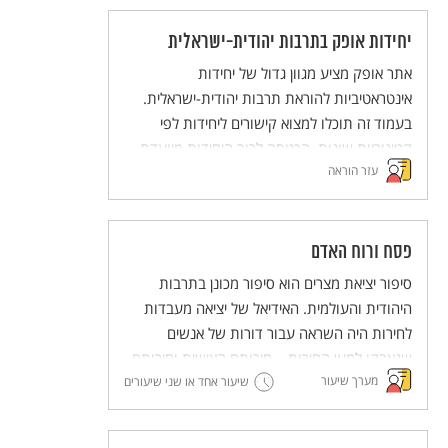
יחידות אופק בתרבות יהודית-ישראלית
אתר אופק מציע מגוון גדול של יחידות
אינטראטיביות להוראת תרבות יהודית-ישראלית.
בעמוד זה תוכלו למצוא קישורים ליחידות לפי
קטיגוריות שונות. הכניסה לרוב היחידות מיועדת
עזר הוראה
לבעלי מנוי לאתר.
פסח ורוח האדם
סיפור יציאת מצרים הוא סיפור מכונן בתרבות
היהודית והעולמית. האידיאל של יציאה מעבדות
לחירות היה השראה עבור דורות של אנשים
שנאבקו למען החירות – חירותם האישית וחירותם
מערך שיעור
של אחרים. בכך, מעבר להיותו סיפור לאומי, סיפור
שיעור אחד או שני שיעורים
יציאת מצרים מבטא רעיון הומניסטי – חירות האדם
– וחושף את המנגנונים שדרכם בעלי הכוח