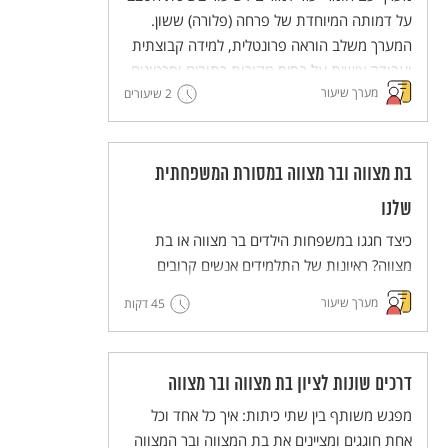
למורים)
על דמותה המיוחדת של פרחה (פלורה) ששון.
המערך משלב הוראה פרונטלית, למידה קבוצתית
ועבודה אישית על בסיס מקורות כתובים וסרטונים.
מערך שיעור
2 שיעורים
מסדרת מערכי השיעור המדגימים שיטות הוראה
חדשניות והמלוות יחידות ללימוד עצמי של
השיטות הללו (פלפ"ל - פעילות פדגוגית לימודית
למורים).
בת מצווה ובר מצווה במסורת המשפחתית
שלנו
כיצד חגגו במשפחות הילדים בר מצווה או בת
מצווה? ראיונות של התלמידים אנשים קרובים
אליהם יסייעו לנו להרחיב ולהכיר את הדרכים
מערך שיעור
45 דקות
השונות לציון החגיגה ואת הדמיון וההבדל בינם
לבין המשפחות.
דרכים שונות לציון בת מצווה ובר מצווה
מפגש משותף בין שתי כיתות: איך כל אחד וכל
אחת חוגגים ומציינים את בת המצווה ובר המצווה