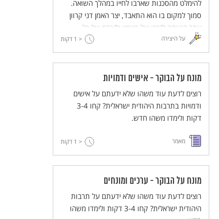
להימלט מהסכנות שארבו לחייו במהלך השואה.
סמוך למקום בו הוא התאבד, יצר האמן דני קרוון
אתר הנצחה לזכרו של בנימין ולזכרם של כל
על היצירה
< 1
הפליטים שנאלצו להימלט מאימת המשטר הנאצי.
דקות
מונח על הבוקר - אישים ודמויות
רוצים לדעת עוד משהו שלא ידעתם על אישים
ודמויות בתרבות היהודית ישראלית? קחו 3-4
דקות ולימדו משהו חדש.
מאמר
< 1
דקות
מונח על הבוקר - ערכים ומונחים
רוצים לדעת עוד משהו שלא ידעתם על תרבות
היהודית ישראלית? קחו 3-4 דקות ולימדו משהו