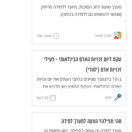
מערך שיעור לחג הסוכות, מיועד ללמידה מרחוק
(אפשר להתאימו גם ללמידה בכיתה).
מערך שיעור
שיעור אחד
טקס ליום זכויות האדם הבינלאומי - פעילי
זכויות אדם (יסודי)
ב-10 בדצמבר מציינים ברחבי העולם את יום זכויות
האדם הבינלאומי. הטקס המוצע כאן מדגיש את
העשייה של פעילים למען זכויות אדם. הטקס
טקס
20 דקות
יתקיים בפורמט כיתתי בכיתות בית הספר השונות
(כיתות א-ה), ויעבירו אותו תלמידי כיתות ו לאחר
תהליך של למידת הנושא ותכנון הטקס.
מהי תפילה? הצעה למערך למידה
הטקס מותאם ללמידה מרחוק, וניתן להתאימו גם
ללמידה בכיתה.
מערך למידה זה עוסק בתפילה. הוא מתאים הן