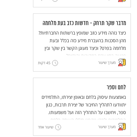
במה הוא מוּעָד ומה אנחנו (האדם) יכולים לעשות
עם הקביעה הזו?
מדבר שקר תרחק - חדשות כזב בעת מלחמה
כיצד נזהה מידע כוזב שמופץ ברשתות החברתיות?
מהן הסכנות בהעברת מידע כזה בכלל ובעת
מלחמה בפרט? וכיצד מעוגן הקשר בין שקר ובין
פגיעה בחיי אדם במקורות יהודיים?
מערך שיעור
45 דקות
לחם וספר
באמצעות עיסוק בלחם ובאופן יצירתו, התלמידים
יתוודעו לתהליך החיבור של יצירת תרבות, כגון
ספר, ויחשבו על התהליך הזה ועל משמעותו.
התלמידים ילמדו טקסט חז"לי העוסק בלחם
מערך שיעור
ובתהליך הכנתו כדימוי ויְפתחו את היכולת לעסוק
שיעור אחד
בדימויים. מתוך כך יעשירו התלמידים את הבנתם