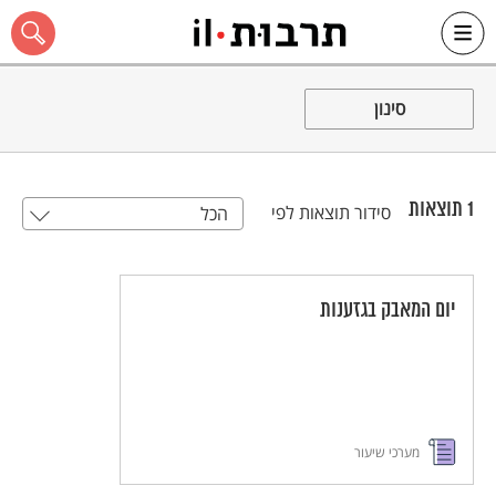
Ski
t
סינון
conten
1
תוצאות
סידור תוצאות לפי
הכל
כל האתר
יום המאבק בגזענות
מערכי שיעור