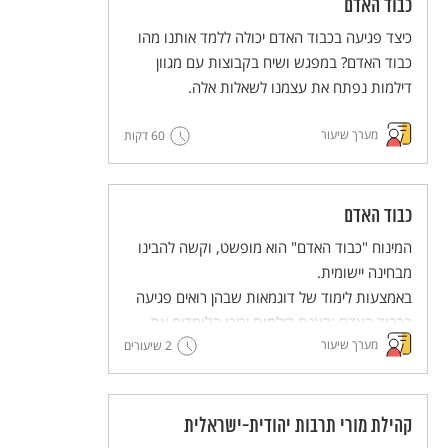
כבוד האדם
כיצד פגיעה בכבוד האדם יכולה ללמד אותנו מהו
כבוד האדם? במפגש ושיח בקבוצות עם מגוון
דילמות נפתח את עצמנו לשאלות אלה.
מערך שיעור
60 דקות
כבוד האדם
המינוח "כבוד האדם" הוא מופשט, וקשה להבינו
מבחינה יישומית.
באמצעות לימוד של דוגמאות שבהן רואים פגיעה
בכבוד האדם והצגת דילמות יכירו הלומדים את
מערך שיעור
הבסיס לזכויות האדם. למידה זו תוביל אותנו
2 שיעורים
לחשיבה משותפת – מה אפשר לעשות כדי לקדם
את הערך של שמירה על כבודו של כל אדם.
קהילת מורי תרבות יהודית-ישראלית