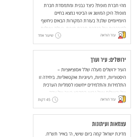
מהי חברת מופת? כיצד נבנית ומתמסדת חברת
מופת? היכן המושג או הביטוי נמצא בחיים
היומייומיים שלנו? בעזרת המקורות הבאים ניחשף
למורכבות של הגדרת חברת מופת, נעלה שאלות
עזר הוראה
ונעלה אפשרויות ערכיות מנוגדות ליצירת חברת
שיעור אחד
מופת.
ירושלים: עיר וערך
העיר ירושלים מעלה שלל אסוציאציות –
היסטוריות, דתיות, רעיוניות ואקטואליות. ביחידה זו
התלמידות והתלמידים ייחשפו לסמליות הערכית
של ירושלים אצל נביאי המקרא כעיר של צדק,
עזר הוראה
45 דקות
משפט, אמת ושלום. לימוד הקטעים מהנבואות
נועד להעמיק את ההבנה של משמעותה הסמלית
של ירושלים מעבר להיותה עיר המקדש בעבר ועיר
הבירה של מדינת ישראל בהווה. הלימוד נועד
עצמאות ועיתונות
לקדם הטמעה של ערכי הצדק, המשפט האמת
מדינת ישראל קמה ביום שישי, ה' באייר תש"ח.