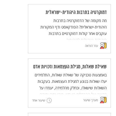
לגבי חג השבועות.
דמוקרטיה בתרבות היהודית-ישראלית
מה מקומה של הדמוקרטיה בתרבות
היהודית-ישראלית? הפודקאסט ודף המקורות
עוקבים אחר קולות דמוקרטיים בתרבות
היהודית-ישראלית לדורותיה.
עזר הוראה
שאילת שאלות, מגילת העצמאות וזכויות אדם
באמצעות טכניקה של שאילת שאלות, התלמידים
יעלו שאלות בנוגע למגילת העצמאות. בעקבות
השאלות שישאלו, וכחלק מהלמידה, יעמדו על
הקשר ועל ההבדלים בין חזון, חוקי יסוד וחוקה.
מערך שיעור
אלה יובילו לחשיבה משותפת על כינון חברת
שיעור אחד
מופת.