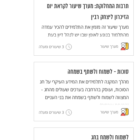
תרבות המחלוקת: מערך שיעור לקראת יום
הזיכרון ליצחק רבין
מערך שיעור זה מזמין את התלמידים להכיר עמדה
מהתלמוד בנוגע לאופן שבו יש לנהל דיון בעת
מחלוקת, ולנסות ליישם את הדרך המוצעת
מערך שיעור
3 שיעורים ומעלה
בתלמוד (דרך בית הלל) בדיונים שהם מנהלים.
סוכות - לשמוח ולשתף בשמחה
מהלך המקנה לתלמידים את המידע העיקרי על חג
הסוכות, ועוסק בהרחבה בערכים שעולים מהחג -
המצווה לשמוח ולשתף בשמחה את בני העניים
(הכנסת אורחים).
מערך שיעור
3 שיעורים ומעלה
לשמוח ולשמח בחג