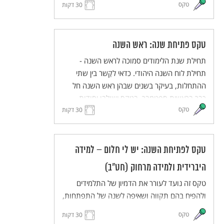
טקס
30 דקות
תחושת השייכות והאחריות המשותפת. הטקס
מותאם ללמידה מרחוק וללמידה היברידית.
טקס פתיחת שנה: ראש השנה
תחילת שנת הלימודים סמוכה לראש השנה -
תחילת לוח השנה היהודי. כדאי לקַשר בין שתי
ההתחלות, בעיקר בשנים שבהן ראש השנה חל
כבר בראשית ספטמבר. בטקס ישולבו יסודות
טקס
מסורתיים מתוך חגי תשרי, ובעיקר מתוך ראש
30 דקות
השנה, באוריינטציה תרבותית ולא דתית. הטקס
יכיל מוטיבים כגון מבט לעבר ולעתיד, פתיחה
ונעילה של שערים, מעבר מקיץ לסתיו, זיכרון ותיקון
טקס לפתיחת השנה: יש לי חלום – למידה
עולם. הטקס מותאם ללמידה היברידית ולמידה
היברידית ולמידה מרחוק (חט"ב)
מרחוק.
טקס זה נועד לעורר את הדמיון של התלמידים
ולהפיח בהם תקווה ושאיפה לשנה של התפתחות,
יוזמה ועשייה. התלמידים והמורים יחלמו על העתיד
טקס
30 דקות
הרחוק ועל העתיד הקרוב, ישתפו זה את זה