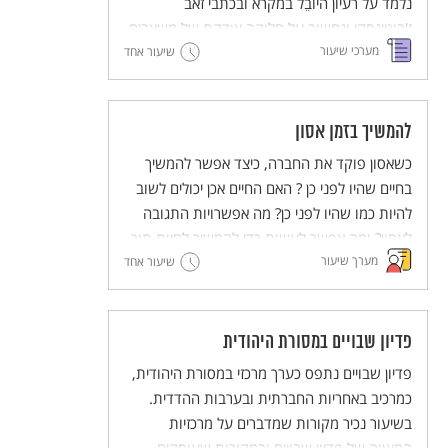
נלמד על רעיון היוֹבֵל במקרא ובכתבי זאב
ז'בוטינסקי ונחשוב על חלוקה צודקת של משאבים.
מערכי שיעור
שיעור אחד
להמשיך בזמן אסון
כשאסון פוקד את החברה, כיצד אפשר להמשיך
בחיים שהיו לפני כן ? האם החיים אכן יכולים לשוב
להיות כמו שהיו לפני כן? מה אפשרויות התגובה
לאסון? ומה אפשר לעשות כדי להמשיך לחיות תוך
מערך שיעור
כדי זיכרון צורב?
שיעור אחד
פדיון שבויים במסורת היהודית
פדיון שבויים נתפס כערך מרכזי במסורת היהודית,
כמרכיב באחריות החברתית ובערבות ההדדית.
בשיעור נכיר מקורות שמדברים על מרכזיות