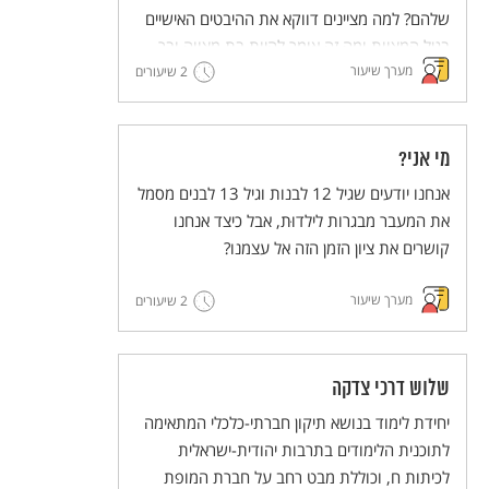
שלהם? למה מציינים דווקא את ההיבטים האישיים
בגיל המצוות ומה זה אומר להיות בת מצווה ובר
מערך שיעור
מצווה בימינו ובעבר?
2 שיעורים
מי אני?
אנחנו יודעים שגיל 12 לבנות וגיל 13 לבנים מסמל
את המעבר מבגרות לילדוּת, אבל כיצד אנחנו
קושרים את ציון הזמן הזה אל עצמנו?
מערך שיעור
2 שיעורים
שלוש דרכי צדקה
יחידת לימוד בנושא תיקון חברתי-כלכלי המתאימה
לתוכנית הלימודים בתרבות יהודית-ישראלית
לכיתות ח, וכוללת מבט רחב על חברת המופת