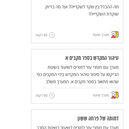
מה ההבדל בין שקד לשקדייה? ועל מה בדיוק
שוקדת השקדייה?
מערך שיעור
45 דקות
טיהור המקדש בספר מקבים א
מערך עם חומרי עזר למורים לשיעור בשיטת
הג'יקסו על סיפור טיהור המקדש בידי המקבים כפי
שהוא מתואר בספר מקבים א. המערך משלב
צורות למידה שונות של טקסט היסטורי ומיועד
מערך שיעור
90 דקות
לעבודה קבוצתית שבה לכל תלמיד ותלמידה יש
חלק פעיל.
מסדרת מערכי השיעור המדגימים שיטות הוראה
חדשניות והמלוות יחידות ללימוד עצמי של
דמותה של פרחה ששון
השיטות הללו (פלפ"ל - פעילות פדגוגית לימודית
מערך עם חומרי עזר למורים לשיעור בשיטת הסבב